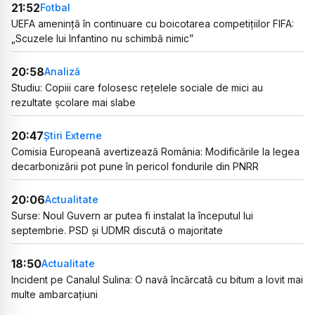
21:52
Fotbal
UEFA amenință în continuare cu boicotarea competițiilor FIFA:
„Scuzele lui Infantino nu schimbă nimic”
20:58
Analiză
Studiu: Copiii care folosesc rețelele sociale de mici au
rezultate școlare mai slabe
20:47
Știri Externe
Comisia Europeană avertizează România: Modificările la legea
decarbonizării pot pune în pericol fondurile din PNRR
20:06
Actualitate
Surse: Noul Guvern ar putea fi instalat la începutul lui
septembrie. PSD și UDMR discută o majoritate
18:50
Actualitate
Incident pe Canalul Sulina: O navă încărcată cu bitum a lovit mai
multe ambarcațiuni