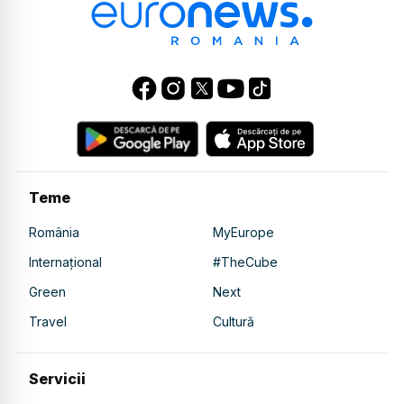
Teme
România
MyEurope
Internațional
#TheCube
Green
Next
Travel
Cultură
Servicii