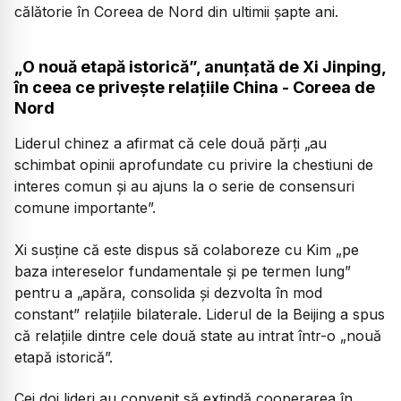
călătorie în Coreea de Nord din ultimii șapte ani.
„O nouă etapă istorică”, anunțată de Xi Jinping,
în ceea ce privește relațiile China - Coreea de
Nord
Liderul chinez a afirmat că cele două părți
„au
schimbat opinii aprofundate cu privire la chestiuni de
interes comun și au ajuns la o serie de consensuri
comune importante”.
Xi susține că este dispus să colaboreze cu Kim
„pe
baza intereselor fundamentale și pe termen lung”
pentru a
„apăra, consolida și dezvolta în mod
constant”
relațiile bilaterale. Liderul de la Beijing a spus
că relațiile dintre cele două state au intrat într-o
„nouă
etapă istorică”.
Cei doi lideri au convenit să extindă cooperarea în