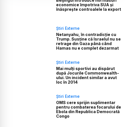
Beijingul introduce noi măsuri
economice împotriva SUA și
înăsprește controalele la export
Știri Externe
Netanyahu, în contradicție cu
Trump. Susține că Israelul nu se
retrage din Gaza până când
Hamas nu e complet dezarmat
Știri Externe
Mai mulți sportivi au dispărut
după Jocurile Commonwealth-
ului. Un incident similar a avut
loc în 2014
Știri Externe
OMS cere sprijin suplimentar
pentru combaterea focarului de
Ebola din Republica Democrată
Congo