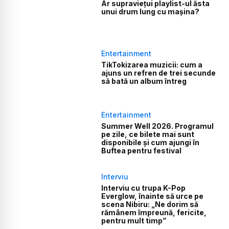
Ar supraviețui playlist-ul ăsta
unui drum lung cu mașina?
Entertainment
TikTokizarea muzicii: cum a
ajuns un refren de trei secunde
să bată un album întreg
Entertainment
Summer Well 2026. Programul
pe zile, ce bilete mai sunt
disponibile și cum ajungi în
Buftea pentru festival
Interviu
Interviu cu trupa K-Pop
Everglow, înainte să urce pe
scena Nibiru: „Ne dorim să
rămânem împreună, fericite,
pentru mult timp”