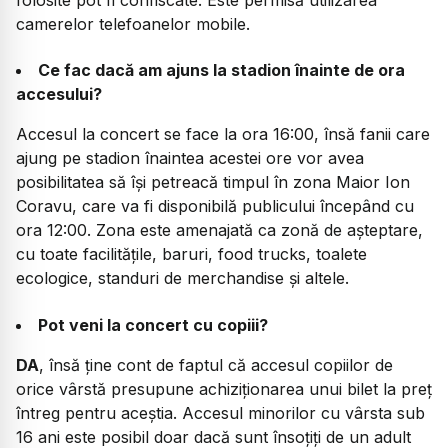
folosite pot fi confiscate. Este permisă utilizarea
camerelor telefoanelor mobile.
Ce fac dacă am ajuns la stadion înainte de ora
accesului?
Accesul la concert se face la ora 16:00, însă fanii care
ajung pe stadion înaintea acestei ore vor avea
posibilitatea să își petreacă timpul în zona Maior Ion
Coravu, care va fi disponibilă publicului începând cu
ora 12:00. Zona este amenajată ca zonă de așteptare,
cu toate facilitățile, baruri, food trucks, toalete
ecologice, standuri de merchandise și altele.
Pot veni la concert cu copiii?
DA
, însă ține cont de faptul că accesul copiilor de
orice vârstă presupune achiziționarea unui bilet la preț
întreg pentru aceștia. Accesul minorilor cu vârsta sub
16 ani este posibil doar dacă sunt însoțiți de un adult