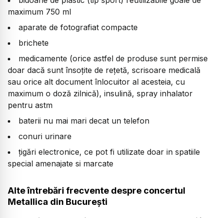
bidoane de plastic (tip sport) reutilizabile goale de
maximum 750 ml
aparate de fotografiat compacte
brichete
medicamente (orice astfel de produse sunt permise
doar dacă sunt însoțite de rețetă, scrisoare medicală
sau orice alt document înlocuitor al acesteia, cu
maximum o doză zilnică), insulină, spray inhalator
pentru astm
baterii nu mai mari decat un telefon
conuri urinare
țigări electronice, ce pot fi utilizate doar in spatiile
special amenajate si marcate
Alte întrebări frecvente despre concertul
Metallica din București