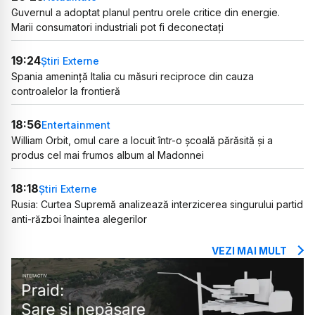
Guvernul a adoptat planul pentru orele critice din energie.
Marii consumatori industriali pot fi deconectați
19:24
Știri Externe
Spania amenință Italia cu măsuri reciproce din cauza
controalelor la frontieră
18:56
Entertainment
William Orbit, omul care a locuit într-o școală părăsită și a
produs cel mai frumos album al Madonnei
18:18
Știri Externe
Rusia: Curtea Supremă analizează interzicerea singurului partid
anti-război înaintea alegerilor
VEZI MAI MULT