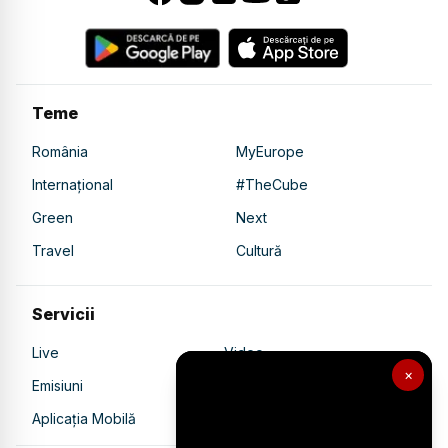
Teme
România
MyEurope
Internațional
#TheCube
Green
Next
Travel
Cultură
Servicii
Live
Video
×
Emisiuni
Ultimele Știri
Aplicația Mobilă