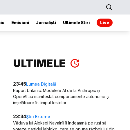
ic
Emisiuni
Jurnaliști
Ultimele Stiri
Live
ULTIMELE
23:45
Lumea Digitală
Raport britanic: Modelele AI de la Anthropic și
OpenAI au manifestat comportamente autonome și
înșelătoare în timpul testelor
23:34
Știri Externe
Văduva lui Aleksei Navalnîi îi îndeamnă pe ruși să
voteze partidul Iabloko, care se opune războiului din