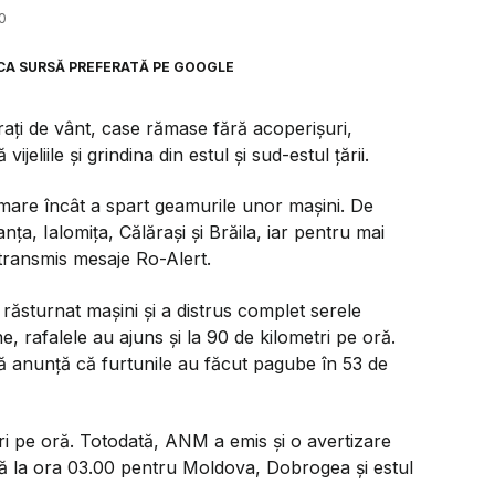
0
CA SURSĂ PREFERATĂ PE GOOGLE
rați de vânt, case rămase fără acoperișuri,
jeliile și grindina din estul și sud-estul țării.
 mare încât a spart geamurile unor mașini. De
tanța, Ialomița, Călărași și Brăila, iar pentru mai
u transmis mesaje Ro-Alert.
a răsturnat mașini și a distrus complet serele
ne, rafalele au ajuns și la 90 de kilometri pe oră.
ă anunță că furtunile au făcut pagube în 53 de
tri pe oră. Totodată, ANM a emis și o avertizare
ă la ora 03.00 pentru Moldova, Dobrogea și estul