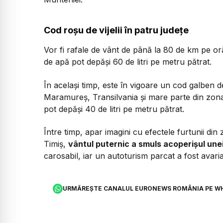
Cod roșu de vijelii în patru județe
Vor fi rafale de vânt de până la 80 de km pe oră și
de apă pot depăși 60 de litri pe metru pătrat.
În același timp, este în vigoare un cod galben de
Maramureș, Transilvania și mare parte din zona 
pot depăși 40 de litri pe metru pătrat.
Între timp, apar imagini cu efectele furtunii din z
Timiș,
vântul puternic a smuls acoperișul unei
carosabil, iar un autoturism parcat a fost avaria
URMĂREȘTE CANALUL EURONEWS ROMÂNIA PE W