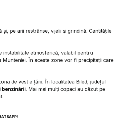
, pe arii restrânse, vijelii și grindină. Cantitățile
 instabilitate atmosferică, valabil pentru
Munteniei. În aceste zone vor fi precipitații care
ona de vest a țării. În localitatea Biled, județul
 benzinării
. Mai mai mulți copaci au căzut pe
t.
HATSAPP!