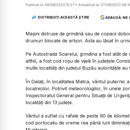
Publicat la:
06/08/2023 15:27
•
Actualizat la:
07/08/2023 08:3
DISTRIBUIȚI ACEASTĂ ȘTIRE
ADAUGĂ-NE 
Mașini distruse de grindină sau de copacii dobo
drumuri blocate de arbori. Asta au lăsat în urmă vi
Pe Autostrada Soarelui, grindina a fost atât de
altfel, a fost cod roșu de vijelii în județele Cons
multe localități din județul Buzău autoritățile a
În Galați, în localitatea Matca, vântul puternic 
localnicilor. Potrivit meteorologilor, în unele zo
Inspectoratul General pentru Situații de Urgenț
localități din 13 județe.
Vântul a suflat cu rafale de peste 90 de kilome
cod portocaliu de vreme rea până luni dimineaț
Munteniei.