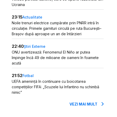
Ucraina
23:15
Actualitate
Noile trenuri electrice cumpărate prin PNRR intră în
circulație. Primele garnituri circulă pe ruta București–
Brașov după aproape un an de întârzieri
22:40
Știri Externe
ONU avertizează: Fenomenul El Niño ar putea
împinge încă 49 de milioane de oameni în foamete
acută
21:52
Fotbal
UEFA amenință în continuare cu boicotarea
competițiilor FIFA: „Scuzele lui Infantino nu schimbă
nimic”
VEZI MAI MULT