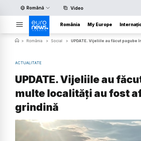
Română
Video
România
My Europe
Internați
>
România
>
Social
>
UPDATE. Vijeliile au făcut pagube în 
ACTUALITATE
UPDATE. Vijeliile au făcu
multe localități au fost a
grindină