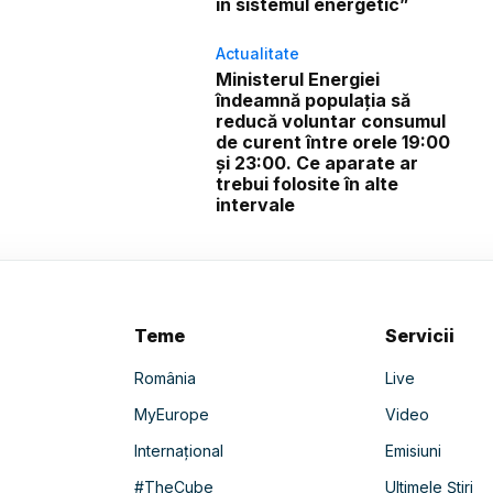
în sistemul energetic”
Actualitate
Ministerul Energiei
îndeamnă populația să
reducă voluntar consumul
de curent între orele 19:00
și 23:00. Ce aparate ar
trebui folosite în alte
intervale
Teme
Servicii
România
Live
MyEurope
Video
Internațional
Emisiuni
#TheCube
Ultimele Știri