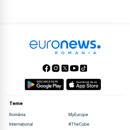
Teme
România
MyEurope
Internațional
#TheCube