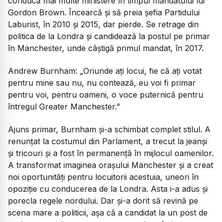
conducă mai multe ministere în timpul mandatului lui
Gordon Brown. Încearcă și să preia șefia Partidului
Laburist, în 2010 și 2015, dar pierde. Se retrage din
politica de la Londra și candidează la postul pe primar
în Manchester, unde câștigă primul mandat, în 2017.
Andrew Burnham:
„Oriunde ați locui, fie că ați votat
pentru mine sau nu, nu contează, eu voi fi primar
pentru voi, pentru oameni, o voce puternică pentru
întregul Greater Manchester.”
Ajuns primar, Burnham și-a schimbat complet stilul. A
renunțat la costumul din Parlament, a trecut la jeanși
și tricouri și a fost în permanență în mijlocul oamenilor.
A transformat imaginea orașului Manchester și a creat
noi oportunități pentru locuitorii acestuia, uneori în
opoziție cu conducerea de la Londra. Asta i-a adus și
porecla regele nordului. Dar și-a dorit să revină pe
scena mare a politicii, așa că a candidat la un post de