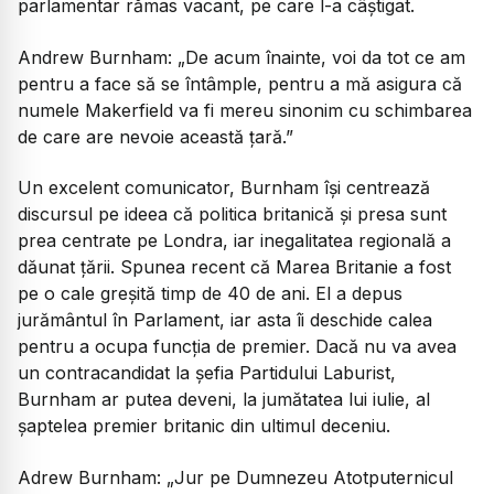
parlamentar rămas vacant, pe care l-a câștigat.
Andrew Burnham:
„De acum înainte, voi da tot ce am
pentru a face să se întâmple, pentru a mă asigura că
numele Makerfield va fi mereu sinonim cu schimbarea
de care are nevoie această țară.”
Un excelent comunicator, Burnham își centrează
discursul pe ideea că politica britanică și presa sunt
prea centrate pe Londra, iar inegalitatea regională a
dăunat țării. Spunea recent că Marea Britanie a fost
pe o cale greșită timp de 40 de ani. El a depus
jurământul în Parlament, iar asta îi deschide calea
pentru a ocupa funcția de premier. Dacă nu va avea
un contracandidat la șefia Partidului Laburist,
Burnham ar putea deveni, la jumătatea lui iulie, al
șaptelea premier britanic din ultimul deceniu.
Adrew Burnham:
„Jur pe Dumnezeu Atotputernicul