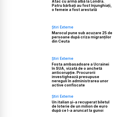
Atac cu armă albă la Londra.
Patru bărbați au fost înjunghiați,
o femeie a fost arestată
Știri Externe
Marocul pune sub acuzare 25 de
persoane după criza migranților
din Ceuta
Știri Externe
Fosta ambasadoare a Ucrainei
în SUA, vizată de o anchetă
anticorupție. Procurorii
investighează presupuse
nereguli în administrarea unor
active confiscate
Știri Externe
Un italian și-a recuperat biletul
de loterie de un milion de euro
după ce l-a aruncat la gunoi