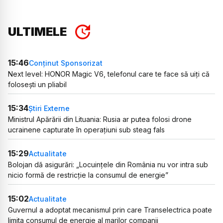
ULTIMELE
15:46
Conținut Sponsorizat
Next level: HONOR Magic V6, telefonul care te face să uiți că
folosești un pliabil
15:34
Știri Externe
Ministrul Apărării din Lituania: Rusia ar putea folosi drone
ucrainene capturate în operațiuni sub steag fals
15:29
Actualitate
Bolojan dă asigurări: „Locuințele din România nu vor intra sub
nicio formă de restricție la consumul de energie”
15:02
Actualitate
Guvernul a adoptat mecanismul prin care Transelectrica poate
limita consumul de energie al marilor companii