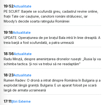
19:52
Actualitate
PE SCURT: Barjele se scufundă greu, cadastrul revine online,
frații Tate cer cauțiune, canotorii români strălucesc, iar
Moody’s decide soarta ratingului României
19:18
Actualitate
UPDATE. Operațiunea de pe brațul Bala intră în linie dreaptă. A
treia barjă a fost scufundată, a patra urmează
18:56
Actualitate
Radu Miruță, despre amenințarea dronelor rusești: „Rusia își va
schimba tactica. Și noi va trebui să ne readaptăm”
18:23
Actualitate
Rumen Radev: O dronă a intrat dinspre România în Bulgaria și a
explodat lângă graniță. Bulgaria: E un aparat folosit pe scară
largă de armata ucraineană
17:11
Știri Externe