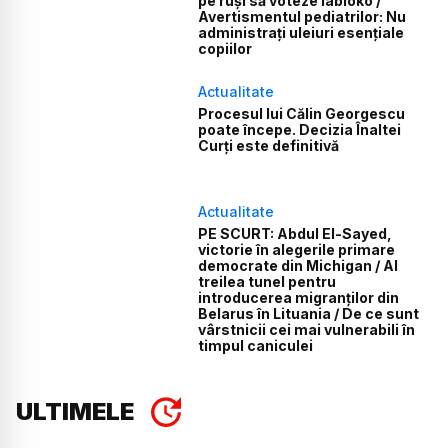
pe ruși să voteze Iabloko /
Avertismentul pediatrilor: Nu
administrați uleiuri esențiale
copiilor
Actualitate
Procesul lui Călin Georgescu
poate începe. Decizia Înaltei
Curți este definitivă
Actualitate
PE SCURT: Abdul El-Sayed,
victorie în alegerile primare
democrate din Michigan / Al
treilea tunel pentru
introducerea migranților din
Belarus în Lituania / De ce sunt
vârstnicii cei mai vulnerabili în
timpul caniculei
ULTIMELE