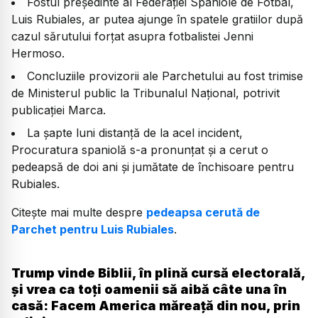
Fostul președinte al Federației Spaniole de Fotbal,
Luis Rubiales, ar putea ajunge în spatele gratiilor după
cazul sărutului forțat asupra fotbalistei Jenni
Hermoso.
Concluziile provizorii ale Parchetului au fost trimise
de Ministerul public la Tribunalul Național, potrivit
publicației Marca.
La șapte luni distanță de la acel incident,
Procuratura spaniolă s-a pronunțat și a cerut o
pedeapsă de doi ani și jumătate de închisoare pentru
Rubiales.
Citește mai multe despre
pedeapsa cerută de
Parchet pentru Luis Rubiales
.
Trump vinde Biblii, în plină cursă electorală,
și vrea ca toți oamenii să aibă câte una în
casă: Facem America măreață din nou, prin