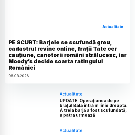
Actualitate
PE SCURT: Barjele se scufundă greu,
cadastrul revine online, frații Tate cer
cauțiune, canotorii români strălucesc, iar
Moody’s decide soarta ratingului
României
08
.
08
.
2026
Actualitate
UPDATE. Operațiunea de pe
brațul Bala intră în linie dreaptă.
A treia barjă a fost scufundată,
a patra urmează
Actualitate