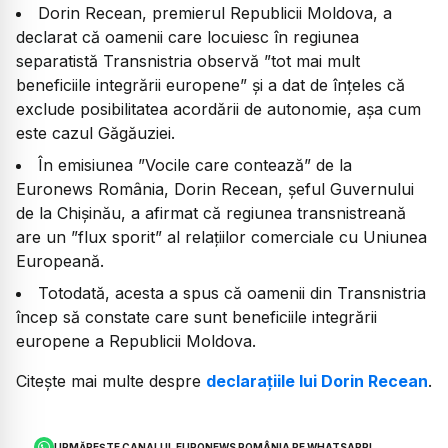
Dorin Recean, premierul Republicii Moldova, a
declarat că oamenii care locuiesc în regiunea
separatistă Transnistria observă ”tot mai mult
beneficiile integrării europene” și a dat de înțeles că
exclude posibilitatea acordării de autonomie, așa cum
este cazul Găgăuziei.
În emisiunea ”Vocile care contează” de la
Euronews România, Dorin Recean, șeful Guvernului
de la Chișinău, a afirmat că regiunea transnistreană
are un ”flux sporit” al relațiilor comerciale cu Uniunea
Europeană.
Totodată, acesta a spus că oamenii din Transnistria
încep să constate care sunt beneficiile integrării
europene a Republicii Moldova.
Citește mai multe despre
declarațiile lui Dorin Recean
.
URMĂREȘTE CANALUL EURONEWS ROMÂNIA PE WHATSAPP!