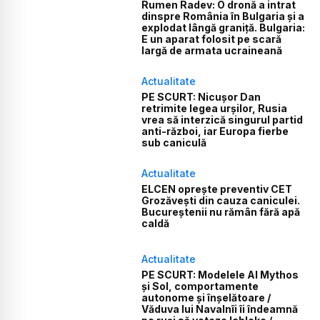
Rumen Radev: O dronă a intrat
dinspre România în Bulgaria și a
explodat lângă graniță. Bulgaria:
E un aparat folosit pe scară
largă de armata ucraineană
Actualitate
PE SCURT: Nicușor Dan
retrimite legea urșilor, Rusia
vrea să interzică singurul partid
anti-război, iar Europa fierbe
sub caniculă
Actualitate
ELCEN oprește preventiv CET
Grozăvești din cauza caniculei.
Bucureștenii nu rămân fără apă
caldă
Actualitate
PE SCURT: Modelele AI Mythos
și Sol, comportamente
autonome și înșelătoare /
Văduva lui Navalnîi îi îndeamnă