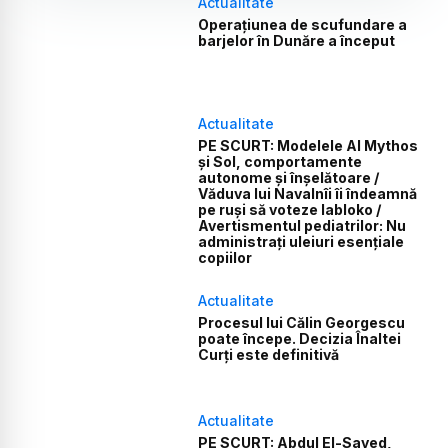
Actualitate
Operațiunea de scufundare a
barjelor în Dunăre a început
Actualitate
PE SCURT: Modelele AI Mythos
și Sol, comportamente
autonome și înșelătoare /
Văduva lui Navalnîi îi îndeamnă
pe ruși să voteze Iabloko /
Avertismentul pediatrilor: Nu
administrați uleiuri esențiale
copiilor
Actualitate
Procesul lui Călin Georgescu
poate începe. Decizia Înaltei
Curți este definitivă
Actualitate
PE SCURT: Abdul El-Sayed,