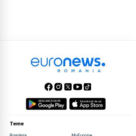
Teme
România
MyEurope