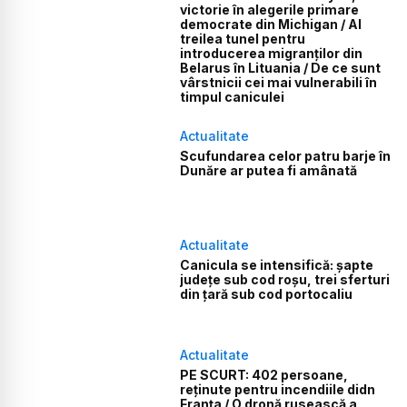
victorie în alegerile primare
democrate din Michigan / Al
treilea tunel pentru
introducerea migranților din
Belarus în Lituania / De ce sunt
vârstnicii cei mai vulnerabili în
timpul caniculei
Actualitate
Scufundarea celor patru barje în
Dunăre ar putea fi amânată
Actualitate
Canicula se intensifică: șapte
județe sub cod roșu, trei sferturi
din țară sub cod portocaliu
Actualitate
PE SCURT: 402 persoane,
reținute pentru incendiile didn
Franța / O dronă rusească a