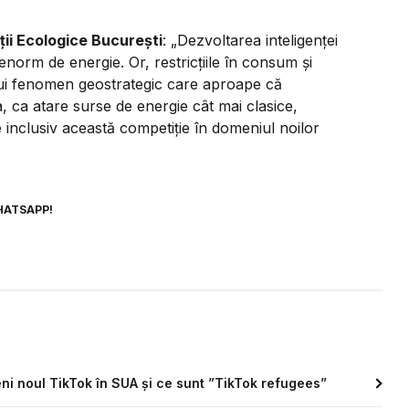
ții Ecologice București
: „Dezvoltarea inteligenței
enorm de energie. Or, restricțiile în consum și
tui fenomen geostrategic care aproape că
, ca atare surse de energie cât mai clasice,
e inclusiv această competiție în domeniul noilor
HATSAPP!
ni noul TikTok în SUA și ce sunt ”TikTok refugees”