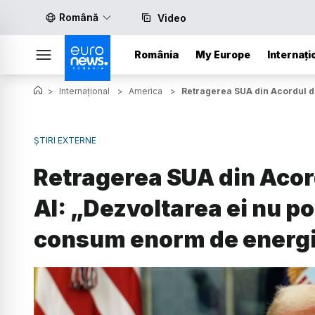
Română
Video
România
My Europe
Internați
>
Internațional
>
America
>
Retragerea SUA din Acordul de
ȘTIRI EXTERNE
Retragerea SUA din Acord
AI: „Dezvoltarea ei nu po
consum enorm de energ