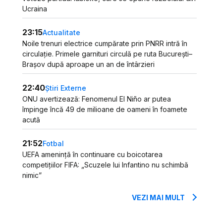
Ucraina
23:15
Actualitate
Noile trenuri electrice cumpărate prin PNRR intră în
circulație. Primele garnituri circulă pe ruta București–
Brașov după aproape un an de întârzieri
22:40
Știri Externe
ONU avertizează: Fenomenul El Niño ar putea
împinge încă 49 de milioane de oameni în foamete
acută
21:52
Fotbal
UEFA amenință în continuare cu boicotarea
competițiilor FIFA: „Scuzele lui Infantino nu schimbă
nimic”
VEZI MAI MULT