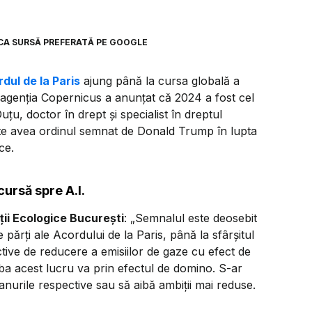
CA SURSĂ PREFERATĂ PE GOOGLE
rdul de la Paris
ajung până la cursa globală a
 ce agenția Copernicus a anunțat că 2024 a fost cel
țu, doctor în drept și specialist în dreptul
ate avea ordinul semnat de Donald Trump în lupta
ce.
ursă spre A.I.
ții Ecologice București
: „Semnalul este deosebit
părți ale Acordului de la Paris, până la sfârșitul
ctive de reducere a emisiilor de gaze cu efect de
iba acest lucru va prin efectul de domino. S-ar
anurile respective sau să aibă ambiții mai reduse.