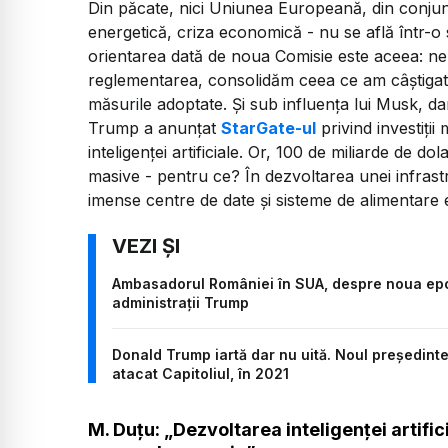
Din păcate, nici Uniunea Europeană, din conjun
energetică, criza economică - nu se află într-o 
orientarea dată de noua Comisie este aceea: ne
reglementarea, consolidăm ceea ce am câștigat, 
măsurile adoptate. Și sub influența lui Musk, 
Trump a anunțat
StarGate-ul
privind investiții
inteligenței artificiale. Or, 100 de miliarde de do
masive - pentru ce? În dezvoltarea unei infras
imense centre de date și sisteme de alimentare 
Ambasadorul României în SUA, despre noua epocă
administrații Trump
Donald Trump iartă dar nu uită. Noul președinte
atacat Capitoliul, în 2021
M. Duțu: „Dezvoltarea inteligenței artifi