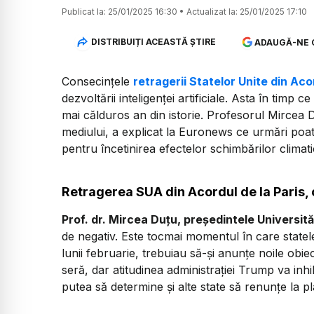
Publicat la:
25/01/2025 16:30
•
Actualizat la:
25/01/2025 17:10
DISTRIBUIȚI ACEASTĂ ȘTIRE
ADAUGĂ-NE 
Consecințele
retragerii Statelor Unite din Aco
dezvoltării inteligenței artificiale. Asta în timp
mai călduros an din istorie. Profesorul Mircea Du
mediului, a explicat la Euronews ce urmări po
pentru încetinirea efectelor schimbărilor climati
Retragerea SUA din Acordul de la Paris, c
Prof. dr. Mircea Duțu, președintele Universită
de negativ. Este tocmai momentul în care statele 
lunii februarie, trebuiau să-și anunțe noile obie
seră, dar atitudinea administrației Trump va inh
putea să determine și alte state să renunțe la pl