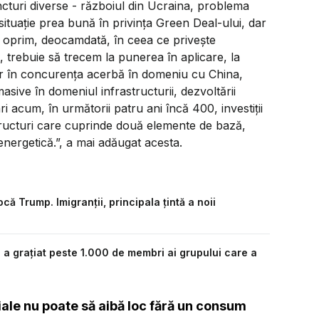
cturi diverse - războiul din Ucraina, problema
situație prea bună în privința Green Deal-ului, dar
 oprim, deocamdată, în ceea ce privește
trebuie să trecem la punerea în aplicare, la
dar în concurența acerbă în domeniu cu China,
 masive în domeniul infrastructurii, dezvoltării
lari acum, în următorii patru ani încă 400, investiții
tructuri care cuprinde două elemente de bază,
energetică.”, a mai adăugat acesta.
 Trump. Imigranții, principala țintă a noii
 a grațiat peste 1.000 de membri ai grupului care a
ciale nu poate să aibă loc fără un consum