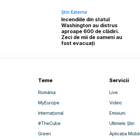
Știri Externe
Incendiile din statul
Washington au distrus
aproape 600 de clădiri.
Zeci de mii de oameni au
fost evacuați
Teme
Servicii
România
Live
MyEurope
Video
Internațional
Emisiuni
#TheCube
Ultimele Știri
Green
Aplicația Mobil