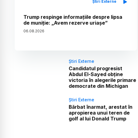
Știri Externe
Trump respinge informațiile despre lipsa
de muniție: „Avem rezerve uriașe”
06
.
08
.
2026
Știri Externe
Candidatul progresist
Abdul El-Sayed obține
victoria în alegerile primare
democrate din Michigan
Știri Externe
Bărbat înarmat, arestat în
apropierea unui teren de
golf al lui Donald Trump