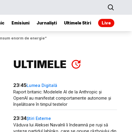
ic
Emisiuni
Jurnaliști
Ultimele Stiri
Live
 consum enorm de energie”
ULTIMELE
23:45
Lumea Digitală
Raport britanic: Modelele AI de la Anthropic și
OpenAI au manifestat comportamente autonome și
înșelătoare în timpul testelor
23:34
Știri Externe
Văduva lui Aleksei Navalnîi îi îndeamnă pe ruși să
voteze partidul Iabloko, care se opune războiului din