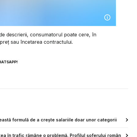
e descrierii, consumatorul poate cere, în
e preț sau încetarea contractului.
HATSAPP!
astă formulă de a crește salariile doar unor categorii
atea în trafic rămâne o problemă. Profilul șoferului român