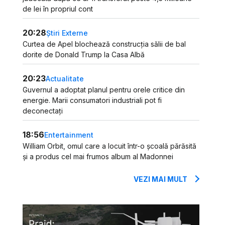
de lei în propriul cont
20:28
Știri Externe
Curtea de Apel blochează construcția sălii de bal
dorite de Donald Trump la Casa Albă
20:23
Actualitate
Guvernul a adoptat planul pentru orele critice din
energie. Marii consumatori industriali pot fi
deconectați
18:56
Entertainment
William Orbit, omul care a locuit într-o școală părăsită
și a produs cel mai frumos album al Madonnei
VEZI MAI MULT