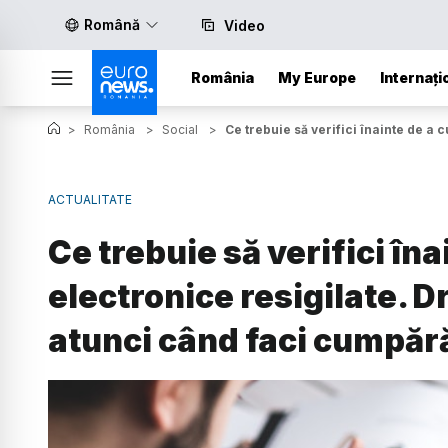
Română
Video
România
My Europe
Internați
>
România
>
Social
>
Ce trebuie să verifici înainte de a
ACTUALITATE
Ce trebuie să verifici în
electronice resigilate. Dr
atunci când faci cumpără