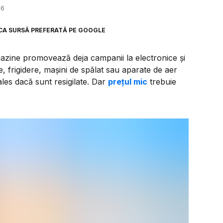
26
CA SURSĂ PREFERATĂ PE GOOGLE
gazine promovează deja campanii la electronice și
e, frigidere, mașini de spălat sau aparate de aer
 ales dacă sunt resigilate. Dar
prețul mic
trebuie