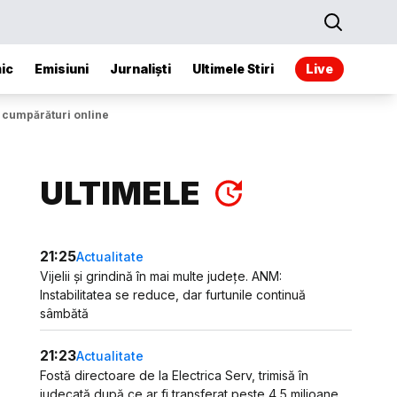
ic
Emisiuni
Jurnaliști
Ultimele Stiri
Live
i cumpărături online
ULTIMELE
21:25
Actualitate
Vijelii și grindină în mai multe județe. ANM:
Instabilitatea se reduce, dar furtunile continuă
sâmbătă
21:23
Actualitate
Fostă directoare de la Electrica Serv, trimisă în
judecată după ce ar fi transferat peste 4,5 milioane