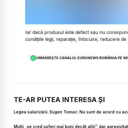
Iar dacă produsul este defect sau nu corespund
condițiile legii, reparație, înlocuire, reducere d
URMĂREȘTE CANALUL EURONEWS ROMÂNIA PE W
TE-AR PUTEA INTERESA ȘI
Legea salarizării. Eugen Tomac: Nu sunt de acord cu ace
Mulți „se cred șoferi mai buni decât alții”, dar agresivit