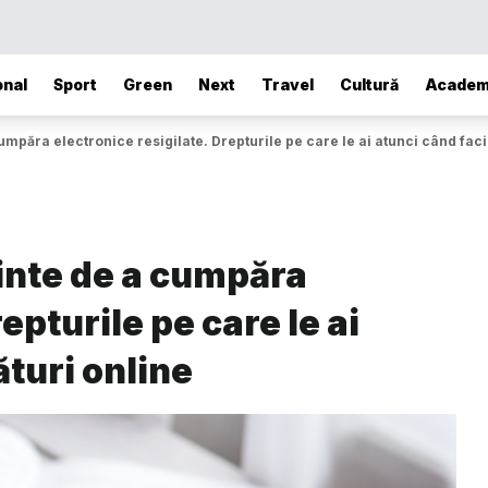
onal
Sport
Green
Next
Travel
Cultură
Academ
 cumpăra electronice resigilate. Drepturile pe care le ai atunci când fac
ainte de a cumpăra
epturile pe care le ai
turi online