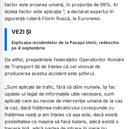
factor este eroarea umană, în proporție de 99%. Al
doilea factor este aplicația ”, a declarat expertul în
siguranță rutieră Florin Ruscă, la Euronews.
Explicația incidentelor de la Pasajul Unirii, redeschis
pe 4 septembrie
De altfel, președintele Federațiilor Operatorilor Români
de Transport dă de înțeles că cel vinovat de
producerea acestui accident este șoferul.
„Sunt aplicații de trafic, fără să dăm numele, își fac
update-ul legat de informațiile utile necesare, sunt
aplicații care au nevoie de intervenția umană de la caz
la caz, dacă înălțimea indicatorului corespunde cu
înălțimea reală și am înțeles că așa este, dacă există
posibilitatea ca mașina să facă balans, adică există o
trecere lină, adică partea de intrare în pasaj nu