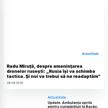
Actualitate
Radu Miruță, despre amenințarea
dronelor rusești: „Rusia își va schimba
tactica. Și noi va trebui să ne readaptăm”
08
.
08
.
2026
Actualitate
Update. Ambulanța oprită
pentru cumpărături la Bacău: