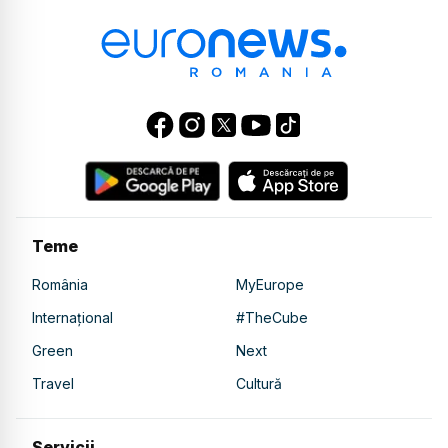
Teme
România
MyEurope
Internațional
#TheCube
Green
Next
Travel
Cultură
Servicii