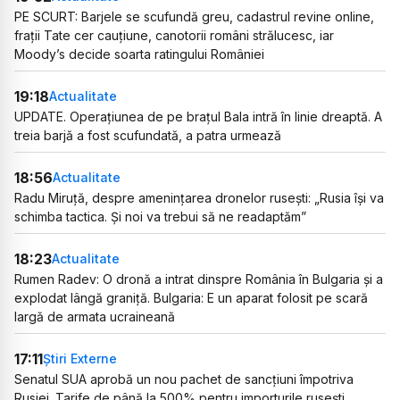
PE SCURT: Barjele se scufundă greu, cadastrul revine online,
frații Tate cer cauțiune, canotorii români strălucesc, iar
Moody’s decide soarta ratingului României
19:18
Actualitate
UPDATE. Operațiunea de pe brațul Bala intră în linie dreaptă. A
treia barjă a fost scufundată, a patra urmează
18:56
Actualitate
Radu Miruță, despre amenințarea dronelor rusești: „Rusia își va
schimba tactica. Și noi va trebui să ne readaptăm”
18:23
Actualitate
Rumen Radev: O dronă a intrat dinspre România în Bulgaria și a
explodat lângă graniță. Bulgaria: E un aparat folosit pe scară
largă de armata ucraineană
17:11
Știri Externe
Senatul SUA aprobă un nou pachet de sancțiuni împotriva
Rusiei. Tarife de până la 500% pentru importurile rusești