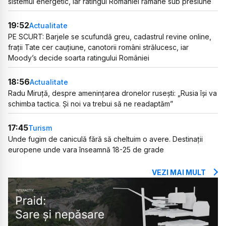
sistemul energetic, iar ratingul României rămâne sub presiune
19:52
Actualitate
PE SCURT: Barjele se scufundă greu, cadastrul revine online,
frații Tate cer cauțiune, canotorii români strălucesc, iar
Moody’s decide soarta ratingului României
18:56
Actualitate
Radu Miruță, despre amenințarea dronelor rusești: „Rusia își va
schimba tactica. Și noi va trebui să ne readaptăm”
17:45
Turism
Unde fugim de caniculă fără să cheltuim o avere. Destinații
europene unde vara înseamnă 18-25 de grade
VEZI MAI MULT