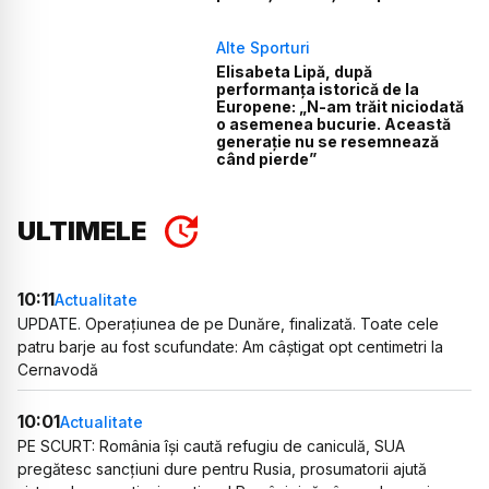
Alte Sporturi
Elisabeta Lipă, după
performanța istorică de la
Europene: „N-am trăit niciodată
o asemenea bucurie. Această
generație nu se resemnează
când pierde”
ULTIMELE
10:11
Actualitate
UPDATE. Operațiunea de pe Dunăre, finalizată. Toate cele
patru barje au fost scufundate: Am câștigat opt centimetri la
Cernavodă
10:01
Actualitate
PE SCURT: România își caută refugiu de caniculă, SUA
pregătesc sancțiuni dure pentru Rusia, prosumatorii ajută