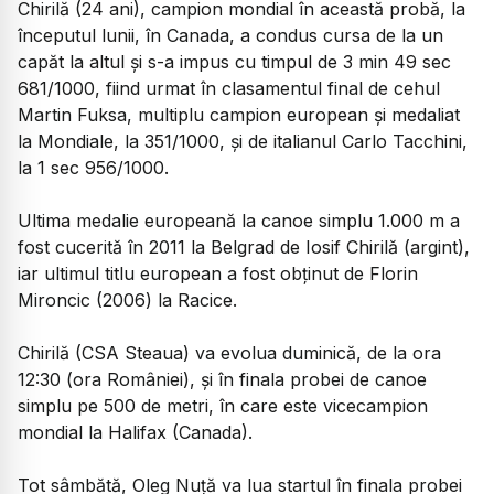
Chirilă (24 ani), campion mondial în această probă, la
începutul lunii, în Canada, a condus cursa de la un
capăt la altul şi s-a impus cu timpul de 3 min 49 sec
681/1000, fiind urmat în clasamentul final de cehul
Martin Fuksa, multiplu campion european şi medaliat
la Mondiale, la 351/1000, şi de italianul Carlo Tacchini,
la 1 sec 956/1000.
Ultima medalie europeană la canoe simplu 1.000 m a
fost cucerită în 2011 la Belgrad de Iosif Chirilă (argint),
iar ultimul titlu european a fost obţinut de Florin
Mironcic (2006) la Racice.
Chirilă (CSA Steaua) va evolua duminică, de la ora
12:30 (ora României), şi în finala probei de canoe
simplu pe 500 de metri, în care este vicecampion
mondial la Halifax (Canada).
Tot sâmbătă, Oleg Nuţă va lua startul în finala probei