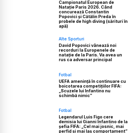
Campionatul European de
Natație Paris 2026. Când
concurează Constantin
Popovici și Cătălin Preda în
probele de high diving (sărituri în
apă)
Alte Sporturi
David Popovici vânează noi
recorduri la Europenele de
natație de la Paris. Va avea un
rus ca adversar principal
Fotbal
UEFA amenință în continuare cu
boicotarea competițiilor FIFA:
„Scuzele lui Infantino nu
schimbă nimic”
Fotbal
Legendarul Luis Figo cere
demisia lui Gianni Infantino de la
șefia FIFA: „Cel mai josnic, mai
perfid și mai laș comportament”