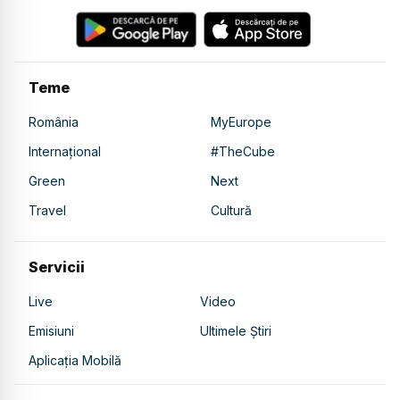
Teme
România
MyEurope
Internațional
#TheCube
Green
Next
Travel
Cultură
Servicii
Live
Video
Emisiuni
Ultimele Știri
Aplicația Mobilă