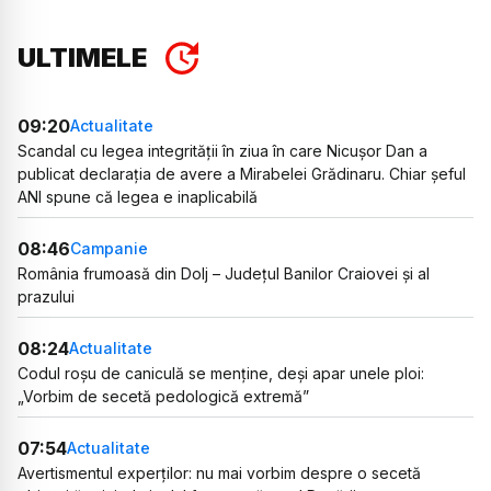
ULTIMELE
09:20
Actualitate
Scandal cu legea integrității în ziua în care Nicușor Dan a
publicat declarația de avere a Mirabelei Grădinaru. Chiar șeful
ANI spune că legea e inaplicabilă
08:46
Campanie
România frumoasă din Dolj – Județul Banilor Craiovei și al
prazului
08:24
Actualitate
Codul roșu de caniculă se menține, deși apar unele ploi:
„Vorbim de secetă pedologică extremă”
07:54
Actualitate
Avertismentul experților: nu mai vorbim despre o secetă