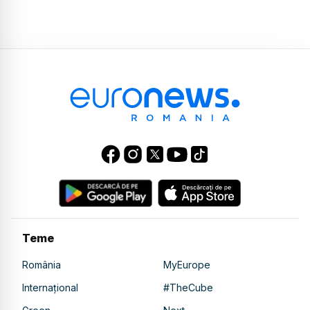
Teme
România
MyEurope
Internațional
#TheCube