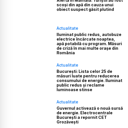
Alertă în Mamaia: Turiștii au fost
scoși din apă din cauza unui
obiect suspect găsit plutind
Actualitate
Iluminat public redus, autobuze
electrice încărcate noaptea,
apă potabilă cu program. Măsuri
de criză în mai multe orașe din
România
Actualitate
București: Lista celor 25 de
măsuri luate pentru reducerea
consumului de energie. Iluminat
public redus și reclame
luminoase stinse
Actualitate
Guvernul activează o nouă sursă
de energie. Electrocentrale
București a repornit CET
Grozăvești