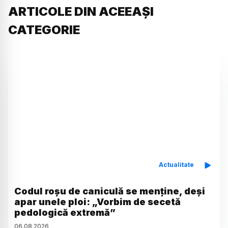
ARTICOLE DIN ACEEAȘI
CATEGORIE
Actualitate
Codul roșu de caniculă se menține, deși
apar unele ploi: „Vorbim de secetă
pedologică extremă”
06
.
08
.
2026