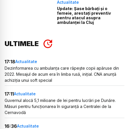
Actualitate
Update: Șase bărbați și o
femeie, arestați preventiv
pentru atacul asupra
ambulanței la Cluj
ULTIMELE
17:18
Actualitate
Dezinformarea cu ambulanța care răpește copii apăruse din
2022. Mesajul de acum era în limba rusă, inițial. CNA anunță
achiziția unui soft special
17:11
Actualitate
Guvernul alocă 5,1 milioane de lei pentru lucrări pe Dunăre.
Măsuri pentru funcționarea în siguranță a Centralei de la
Cernavodă
16:36
Actualitate