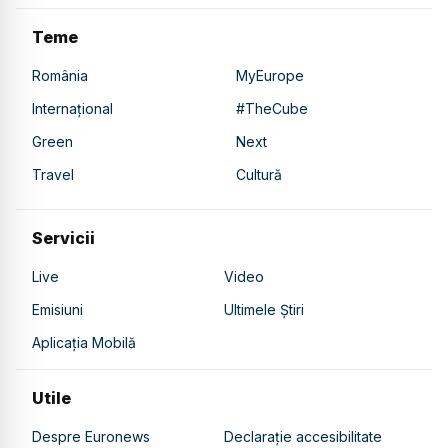
Teme
România
MyEurope
Internațional
#TheCube
Green
Next
Travel
Cultură
Servicii
Live
Video
Emisiuni
Ultimele Știri
Aplicația Mobilă
Utile
Despre Euronews
Declarație accesibilitate