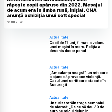
răpește copii apăruse din 2022. Mesajul
de acum era în limba rusă, inițial. CNA
anunță achiziția unui soft special
10
.
08
.
2026
Actualitate
Copil de 11 luni, filmat la volanul
unei mașini în mers. Poliția a
deschis dosar penal
Actualitate
„Ambulanța neagră”, un mit care
a ajuns să provoace violență.
Cazul unei scriitoare atacate în
București
Actualitate
Un turist străin trage semnalul
de alarmă: „De ce să dau 30 de
euro pe micul dejun în