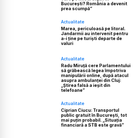
București? România a devenit
prea scumpă”
Actualitate
Marea, periculoasă pe litoral.
Jandarmii au intervenit pentru
a-i ține pe turiști departe de
valuri
Actualitate
Radu Miruță cere Parlamentului
să grăbească legea împotriva
manipulării online, după atacul
asupra ambulanței din Cluj:
„Știrea falsă a ieșit din
telefoane”
Actualitate
Ciprian Ciucu: Transportul
public gratuit în București, tot
mai puțin probabil. „Situația
financiară a STB este gravă”