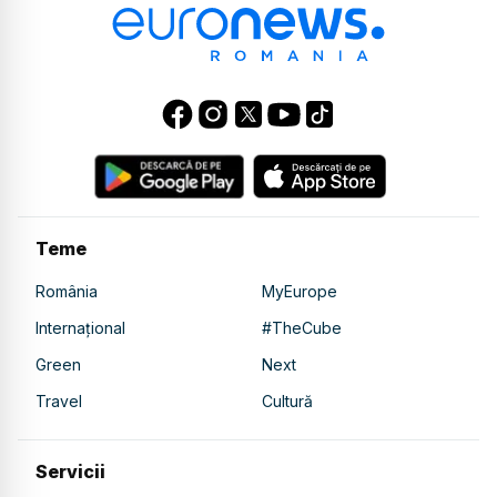
Teme
România
MyEurope
Internațional
#TheCube
Green
Next
Travel
Cultură
Servicii