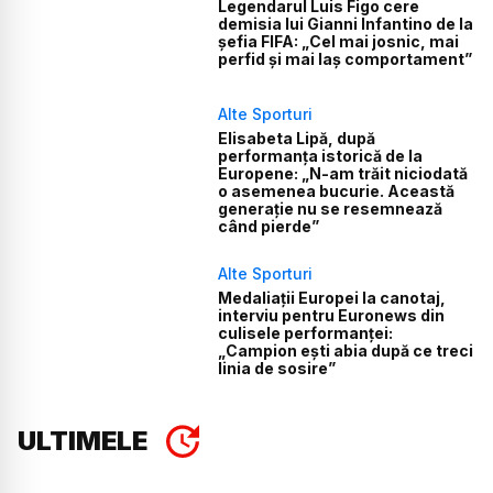
Legendarul Luis Figo cere
demisia lui Gianni Infantino de la
șefia FIFA: „Cel mai josnic, mai
perfid și mai laș comportament”
Alte Sporturi
Elisabeta Lipă, după
performanța istorică de la
Europene: „N-am trăit niciodată
o asemenea bucurie. Această
generație nu se resemnează
când pierde”
Alte Sporturi
Medaliații Europei la canotaj,
interviu pentru Euronews din
culisele performanței:
„Campion ești abia după ce treci
linia de sosire”
ULTIMELE