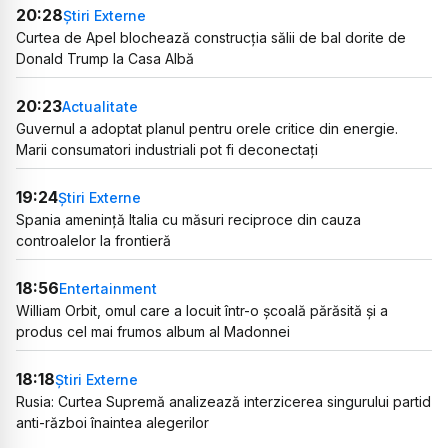
20:28
Știri Externe
Curtea de Apel blochează construcția sălii de bal dorite de
Donald Trump la Casa Albă
20:23
Actualitate
Guvernul a adoptat planul pentru orele critice din energie.
Marii consumatori industriali pot fi deconectați
19:24
Știri Externe
Spania amenință Italia cu măsuri reciproce din cauza
controalelor la frontieră
18:56
Entertainment
William Orbit, omul care a locuit într-o școală părăsită și a
produs cel mai frumos album al Madonnei
18:18
Știri Externe
Rusia: Curtea Supremă analizează interzicerea singurului partid
anti-război înaintea alegerilor