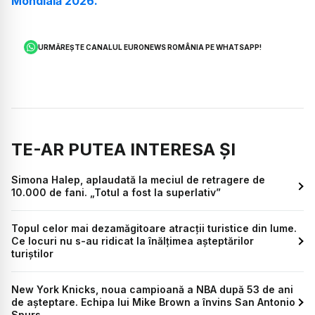
Mondială 2026.
URMĂREȘTE CANALUL EURONEWS ROMÂNIA PE WHATSAPP!
TE-AR PUTEA INTERESA ȘI
Simona Halep, aplaudată la meciul de retragere de
10.000 de fani. „Totul a fost la superlativ”
Topul celor mai dezamăgitoare atracții turistice din lume.
Ce locuri nu s-au ridicat la înălțimea așteptărilor
turiștilor
New York Knicks, noua campioană a NBA după 53 de ani
de așteptare. Echipa lui Mike Brown a învins San Antonio
Spurs