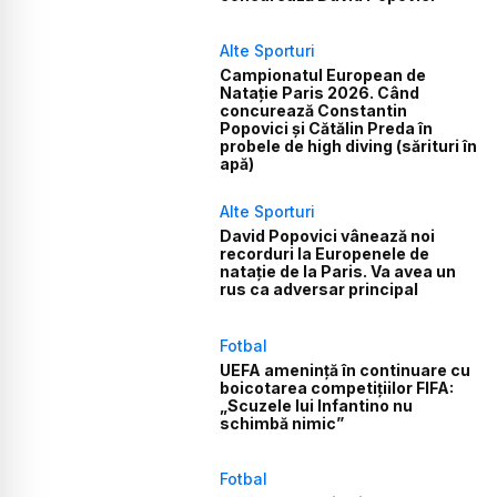
Alte Sporturi
Campionatul European de
Natație Paris 2026. Când
concurează Constantin
Popovici și Cătălin Preda în
probele de high diving (sărituri în
apă)
Alte Sporturi
David Popovici vânează noi
recorduri la Europenele de
natație de la Paris. Va avea un
rus ca adversar principal
Fotbal
UEFA amenință în continuare cu
boicotarea competițiilor FIFA:
„Scuzele lui Infantino nu
schimbă nimic”
Fotbal