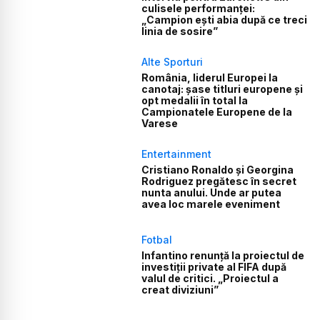
culisele performanței:
„Campion ești abia după ce treci
linia de sosire”
Alte Sporturi
România, liderul Europei la
canotaj: șase titluri europene și
opt medalii în total la
Campionatele Europene de la
Varese
Entertainment
Cristiano Ronaldo și Georgina
Rodriguez pregătesc în secret
nunta anului. Unde ar putea
avea loc marele eveniment
Fotbal
Infantino renunță la proiectul de
investiții private al FIFA după
valul de critici. „Proiectul a
creat diviziuni”