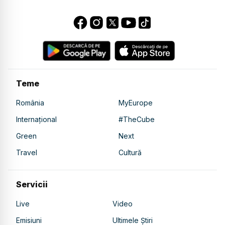
Teme
România
MyEurope
Internațional
#TheCube
Green
Next
Travel
Cultură
Servicii
Live
Video
Emisiuni
Ultimele Știri