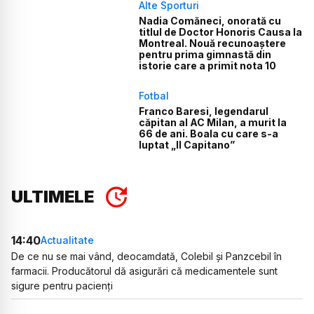
Alte Sporturi
Nadia Comăneci, onorată cu
titlul de Doctor Honoris Causa la
Montreal. Nouă recunoaștere
pentru prima gimnastă din
istorie care a primit nota 10
Fotbal
Franco Baresi, legendarul
căpitan al AC Milan, a murit la
66 de ani. Boala cu care s-a
luptat „Il Capitano”
ULTIMELE
14:40
Actualitate
De ce nu se mai vând, deocamdată, Colebil și Panzcebil în
farmacii. Producătorul dă asigurări că medicamentele sunt
sigure pentru pacienți