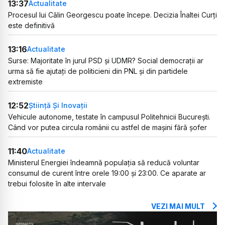
13:37
Actualitate
Procesul lui Călin Georgescu poate începe. Decizia Înaltei Curți
este definitivă
13:16
Actualitate
Surse: Majoritate în jurul PSD și UDMR? Social democrații ar
urma să fie ajutați de politicieni din PNL și din partidele
extremiste
12:52
Știință Și Inovații
Vehicule autonome, testate în campusul Politehnicii București.
Când vor putea circula românii cu astfel de mașini fără șofer
11:40
Actualitate
Ministerul Energiei îndeamnă populația să reducă voluntar
consumul de curent între orele 19:00 și 23:00. Ce aparate ar
trebui folosite în alte intervale
VEZI MAI MULT