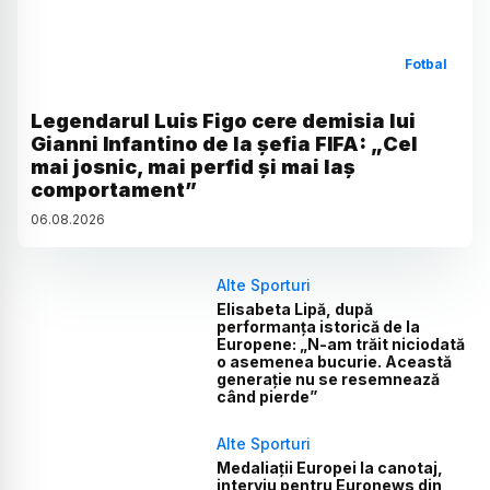
Fotbal
Legendarul Luis Figo cere demisia lui
Gianni Infantino de la șefia FIFA: „Cel
mai josnic, mai perfid și mai laș
comportament”
06
.
08
.
2026
Alte Sporturi
Elisabeta Lipă, după
performanța istorică de la
Europene: „N-am trăit niciodată
o asemenea bucurie. Această
generație nu se resemnează
când pierde”
Alte Sporturi
Medaliații Europei la canotaj,
interviu pentru Euronews din