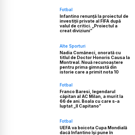
Fotbal
Infantino renunță la proiectul de
investiții private al FIFA după
valul de critici. „Proiectul a
creat diviziuni”
Alte Sporturi
Nadia Comăneci, onorată cu
titlul de Doctor Honoris Causa la
Montreal. Nouă recunoaștere
pentru prima gimnastă din
istorie care a primit nota 10
Fotbal
Franco Baresi, legendarul
căpitan al AC Milan, a murit la
66 de ani. Boala cu care s-a
luptat „Il Capitano”
Fotbal
UEFA va boicota Cupa Mondială
dacă Infantino își pune în