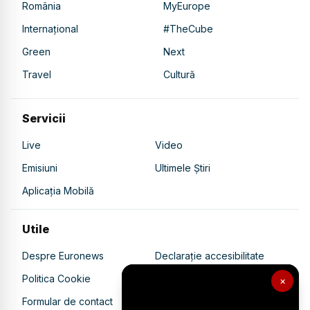
România
MyEurope
Internațional
#TheCube
Green
Next
Travel
Cultură
Servicii
Live
Video
Emisiuni
Ultimele Știri
Aplicația Mobilă
Utile
Despre Euronews
Declarație accesibilitate
Politica Cookie
Politica de confidențialitate
×
Formular de contact
Transparență în utilizarea AI