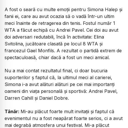
A fost o seară cu multe emoții pentru Simona Halep și
fanii ei, care au avut ocazia să o vadă într-un ultim
meci înainte de retragerea din tenis. Fostul număr 1
WTA a făcut echipă cu Andrei Pavel. Cei doi au avut
doi adversari redutabili, încă în activitate: Elina
Svitolina, jucătoare clasată pe locul 8 WTA și
francezul Gael Monfils. A rezultat o partidă extrem de
spectaculoasă, chiar dacă a fost un meci amical.
Nu a mai contat rezultatul final, ci doar bucuria
suporterilor ș faptul că, la ultimul meci al carierei,
Simona i-a avut alături alături pe cei mai importanți
oameni din viața personală și sportivă: Andrei Pavel,
Darren Cahill și Daniel Dobre.
Tânăr:
Mi-au plăcut foarte mult invitații și faptul că
evenimentul nu a fost neapărat foarte serios, ci a avut
mai degrabă atmosfera unui festival. Mi-a plăcut