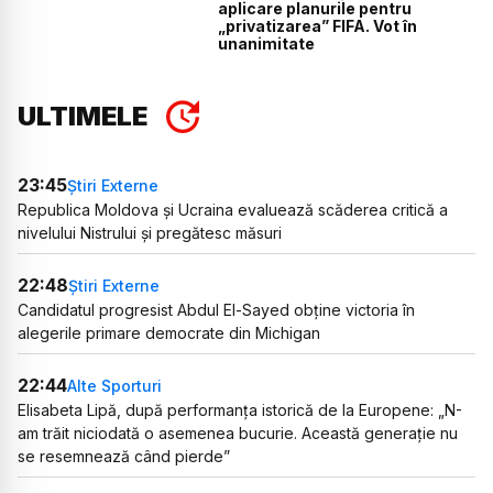
aplicare planurile pentru
„privatizarea” FIFA. Vot în
unanimitate
ULTIMELE
23:45
Știri Externe
Republica Moldova și Ucraina evaluează scăderea critică a
nivelului Nistrului și pregătesc măsuri
22:48
Știri Externe
Candidatul progresist Abdul El-Sayed obține victoria în
alegerile primare democrate din Michigan
22:44
Alte Sporturi
Elisabeta Lipă, după performanța istorică de la Europene: „N-
am trăit niciodată o asemenea bucurie. Această generație nu
se resemnează când pierde”