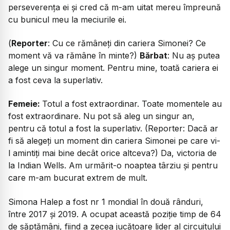
perseverența ei și cred că m-am uitat mereu împreună
cu bunicul meu la meciurile ei.
(
Reporter
:
Cu ce rămâneți din cariera Simonei? Ce
moment vă va rămâne în minte
?)
Bărbat
:
Nu aș putea
alege un singur moment. Pentru mine, toată cariera ei
a fost ceva la superlativ.
Femeie:
Totul a fost extraordinar. Toate momentele au
fost extraordinare. Nu pot să aleg un singur an,
pentru că totul a fost la superlativ. (Reporter: Dacă ar
fi să alegeți un moment din cariera Simonei pe care vi-
l amintiți mai bine decât orice altceva?) Da, victoria de
la Indian Wells. Am urmărit-o noaptea târziu și pentru
care m-am bucurat extrem de mult.
Simona Halep a fost nr 1 mondial în două rânduri,
între 2017 și 2019. A ocupat această poziție timp de 64
de săptămâni, fiind a zecea jucătoare lider al circuitului