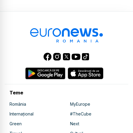
Teme
România
MyEurope
Internațional
#TheCube
Green
Next