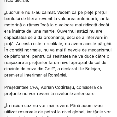
nicio decizie.
„Lucrurile nu s-au calmat. Vedem că pe piețe prețul
barilului de țiței a revenit la valoarea anterioară, iar la
motorină a rămas încă la o valoare mai ridicată decât
era înainte de luna martie. Guvernul astăzi nu are
capacitatea de a da ordonanțe, deci de a interveni în
piață. Aceasta este o realitate, nu avem aceste pârghii.
În condiții normale, nu va mai fi nevoie de mecanismul
de plafonare, pentru că realitatea ne va duce către o
reașezare a prețurilor la un nivel apropiat de cel de
dinainte de criza din Golf”
, a declarat Ilie Bolojan,
premierul interimar al României.
Președintele CFA, Adrian Codîrlașu, consideră că
prețurile nu vor reveni la nivelurile anterioare.
„În niciun caz nu vor mai reveni. Până acum s-au
utilizat rezervele de petrol la nivel global, iar țările vor