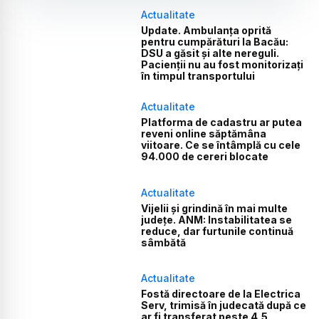
Actualitate
Update. Ambulanța oprită
pentru cumpărături la Bacău:
DSU a găsit și alte nereguli.
Pacienții nu au fost monitorizați
în timpul transportului
Actualitate
Platforma de cadastru ar putea
reveni online săptămâna
viitoare. Ce se întâmplă cu cele
94.000 de cereri blocate
Actualitate
Vijelii și grindină în mai multe
județe. ANM: Instabilitatea se
reduce, dar furtunile continuă
sâmbătă
Actualitate
Fostă directoare de la Electrica
Serv, trimisă în judecată după ce
ar fi transferat peste 4,5