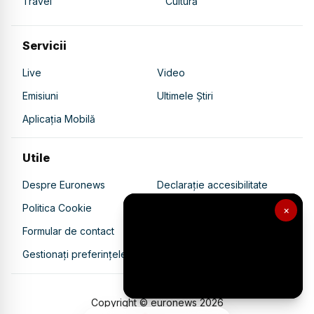
Travel
Cultură
Servicii
Live
Video
Emisiuni
Ultimele Știri
Aplicația Mobilă
Utile
Despre Euronews
Declarație accesibilitate
Politica Cookie
Politica de confidențialitate
×
Formular de contact
Transparență în utilizarea AI
Gestionați preferințele
Copyright © euronews
2026