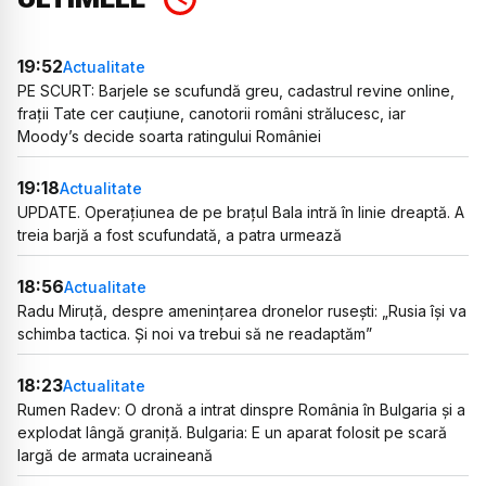
19:52
Actualitate
PE SCURT: Barjele se scufundă greu, cadastrul revine online,
frații Tate cer cauțiune, canotorii români strălucesc, iar
Moody’s decide soarta ratingului României
19:18
Actualitate
UPDATE. Operațiunea de pe brațul Bala intră în linie dreaptă. A
treia barjă a fost scufundată, a patra urmează
18:56
Actualitate
Radu Miruță, despre amenințarea dronelor rusești: „Rusia își va
schimba tactica. Și noi va trebui să ne readaptăm”
18:23
Actualitate
Rumen Radev: O dronă a intrat dinspre România în Bulgaria și a
explodat lângă graniță. Bulgaria: E un aparat folosit pe scară
largă de armata ucraineană