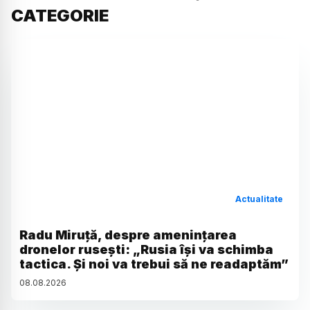
CATEGORIE
Actualitate
Radu Miruță, despre amenințarea
dronelor rusești: „Rusia își va schimba
tactica. Și noi va trebui să ne readaptăm”
08
.
08
.
2026