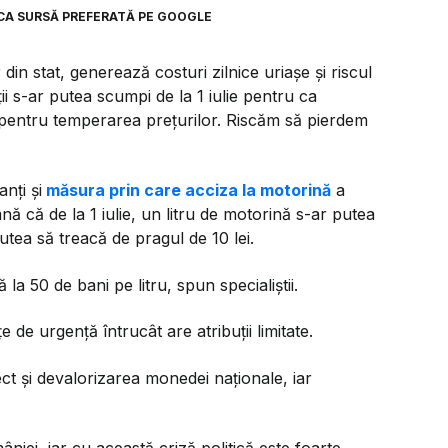
CA SURSĂ PREFERATĂ PE GOOGLE
din stat, generează costuri zilnice uriașe și riscul
i s-ar putea scumpi de la 1 iulie pentru ca
 pentru temperarea prețurilor. Riscăm să pierdem
nți și
măsura prin care acciza la motorină
a
nă că de la 1 iulie, un litru de motorină s-ar putea
utea să treacă de pragul de 10 lei.
la 50 de bani pe litru, spun specialiștii.
e urgență întrucât are atribuții limitate.
fect și devalorizarea monedei naționale, iar
âniei, iar cu această criză politică este foarte