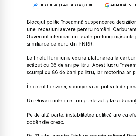
DISTRIBUIȚI ACEASTĂ ȘTIRE
ADAUGĂ-NE 
Blocajul politic înseamnă suspendarea deciziilor 
unei recesiuni severe pentru români. Carburanți
Guvernul interimar nu poate prelungi măsurile
și miliarde de euro din PNRR.
La finalul lunii iunie expiră plafonarea la carbura
scăzut cu 36 de ani pe litru. Acest lucru înseam
scumpi cu 86 de bani pe litru, iar motorina ar p
În cazul benzinei, scumpirea ar putea fi de până 
Un Guvern interimar nu poate adopta ordonanțe d
Pe de altă parte, instabilitatea politică are ca e
dobânzile cresc.
Pe 31 iulie, agenția Fitch va anunța ratingul Rom