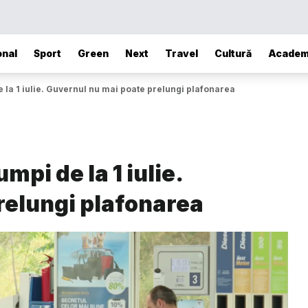
onal
Sport
Green
Next
Travel
Cultură
Academ
e la 1 iulie. Guvernul nu mai poate prelungi plafonarea
mpi de la 1 iulie.
relungi plafonarea