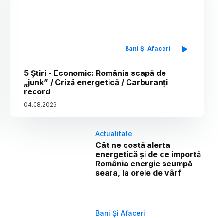
Bani Și Afaceri
5 Știri - Economic: România scapă de
„junk” / Criză energetică / Carburanți
record
04
.
08
.
2026
Actualitate
Cât ne costă alerta
energetică și de ce importă
România energie scumpă
seara, la orele de vârf
Bani Și Afaceri