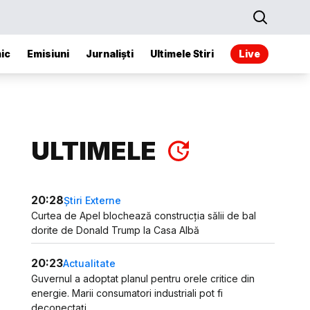
ic
Emisiuni
Jurnaliști
Ultimele Stiri
Live
ULTIMELE
20:28
Știri Externe
Curtea de Apel blochează construcția sălii de bal
dorite de Donald Trump la Casa Albă
20:23
Actualitate
Guvernul a adoptat planul pentru orele critice din
energie. Marii consumatori industriali pot fi
deconectați