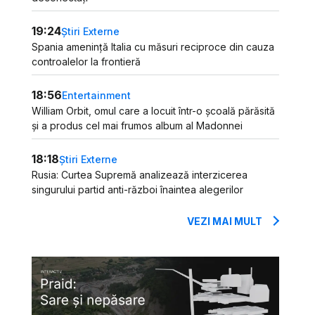
19:24
Știri Externe
Spania amenință Italia cu măsuri reciproce din cauza
controalelor la frontieră
18:56
Entertainment
William Orbit, omul care a locuit într-o școală părăsită
și a produs cel mai frumos album al Madonnei
18:18
Știri Externe
Rusia: Curtea Supremă analizează interzicerea
singurului partid anti-război înaintea alegerilor
VEZI MAI MULT