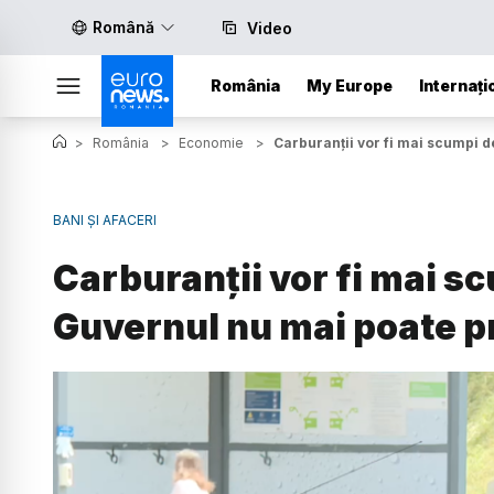
Română
Video
România
My Europe
Internați
>
România
>
Economie
>
Carburanții vor fi mai scumpi d
BANI ȘI AFACERI
Carburanții vor fi mai scu
Guvernul nu mai poate p