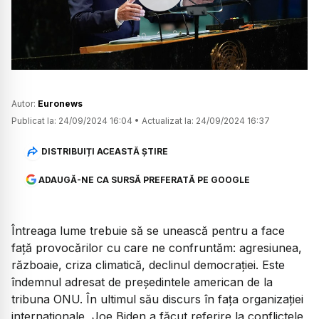
Watch
Autor:
Euronews
Publicat la:
24/09/2024 16:04
•
Actualizat la:
24/09/2024 16:37
DISTRIBUIȚI ACEASTĂ ȘTIRE
ADAUGĂ-NE CA SURSĂ PREFERATĂ PE GOOGLE
Întreaga lume trebuie să se unească pentru a face
față provocărilor cu care ne confruntăm: agresiunea,
războaie, criza climatică, declinul democrației. Este
îndemnul adresat de președintele american de la
tribuna ONU. În ultimul său discurs în fața organizației
internaționale, Joe Biden a făcut referire la conflictele