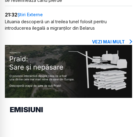
se resemnează când pierde”
21:32
Știri Externe
Lituania descoperă un al treilea tunel folosit pentru
introducerea ilegală a migranților din Belarus
VEZI MAI MULT
EMISIUNI