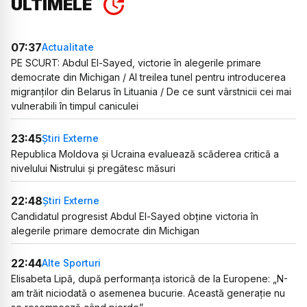
ULTIMELE
07:37
Actualitate
PE SCURT: Abdul El-Sayed, victorie în alegerile primare
democrate din Michigan / Al treilea tunel pentru introducerea
migranților din Belarus în Lituania / De ce sunt vârstnicii cei mai
vulnerabili în timpul caniculei
23:45
Știri Externe
Republica Moldova și Ucraina evaluează scăderea critică a
nivelului Nistrului și pregătesc măsuri
22:48
Știri Externe
Candidatul progresist Abdul El-Sayed obține victoria în
alegerile primare democrate din Michigan
22:44
Alte Sporturi
Elisabeta Lipă, după performanța istorică de la Europene: „N-
am trăit niciodată o asemenea bucurie. Această generație nu