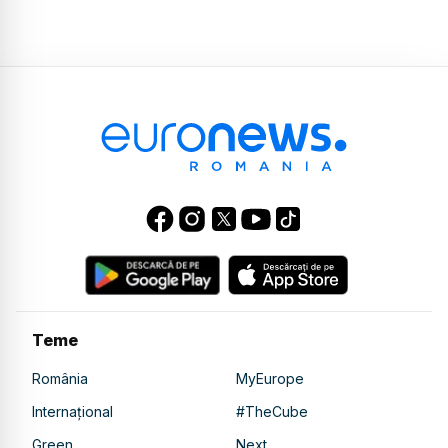
Teme
România
MyEurope
Internațional
#TheCube
Green
Next