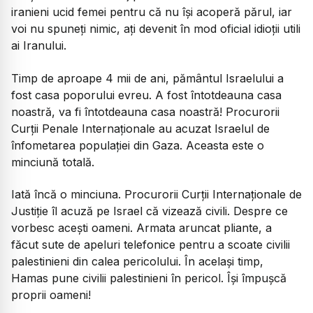
iranieni ucid femei pentru că nu își acoperă părul, iar
voi nu spuneți nimic, ați devenit în mod oficial idioții utili
ai Iranului.
Timp de aproape 4 mii de ani, pământul Israelului a
fost casa poporului evreu. A fost întotdeauna casa
noastră, va fi întotdeauna casa noastră! Procurorii
Curții Penale Internaționale au acuzat Israelul de
înfometarea populației din Gaza. Aceasta este o
minciună totală.
Iată încă o minciuna. Procurorii Curții Internaționale de
Justiție îl acuză pe Israel că vizează civili. Despre ce
vorbesc acești oameni. Armata aruncat pliante, a
făcut sute de apeluri telefonice pentru a scoate civilii
palestinieni din calea pericolului. În același timp,
Hamas pune civilii palestinieni în pericol. Își împușcă
proprii oameni!