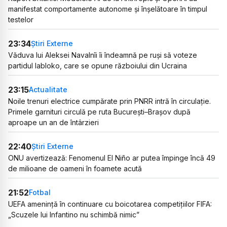
manifestat comportamente autonome și înșelătoare în timpul
testelor
23:34
Știri Externe
Văduva lui Aleksei Navalnîi îi îndeamnă pe ruși să voteze
partidul Iabloko, care se opune războiului din Ucraina
23:15
Actualitate
Noile trenuri electrice cumpărate prin PNRR intră în circulație.
Primele garnituri circulă pe ruta București–Brașov după
aproape un an de întârzieri
22:40
Știri Externe
ONU avertizează: Fenomenul El Niño ar putea împinge încă 49
de milioane de oameni în foamete acută
21:52
Fotbal
UEFA amenință în continuare cu boicotarea competițiilor FIFA:
„Scuzele lui Infantino nu schimbă nimic”