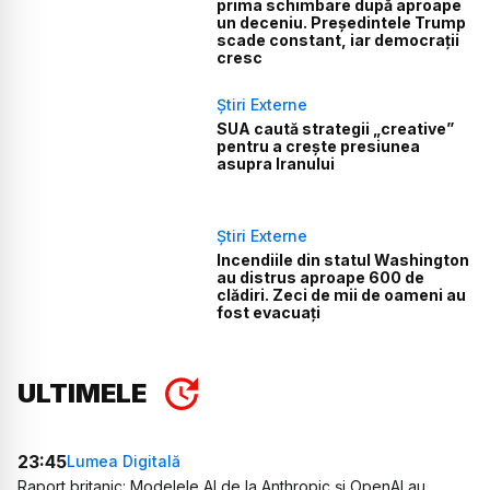
prima schimbare după aproape
un deceniu. Președintele Trump
scade constant, iar democrații
cresc
Știri Externe
SUA caută strategii „creative”
pentru a crește presiunea
asupra Iranului
Știri Externe
Incendiile din statul Washington
au distrus aproape 600 de
clădiri. Zeci de mii de oameni au
fost evacuați
ULTIMELE
23:45
Lumea Digitală
Raport britanic: Modelele AI de la Anthropic și OpenAI au