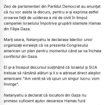
Zeci de parlamentari din Partidul Democrat au anunţat
că nu vor asista la discurs, pentru a-şi exprima astfel
oroarea faţă de uciderea a mii de civili în timpul
campaniei Israelului împotriva grupării islamiste Hamas
din Fâşia Gaza.
Marţi seara, Netanyahu le declarase liderilor unor
organizaţii evreieşti că va prezenta Congresului
american un plan pentru momentul când se va încheia
conflictul din Gaza.
El şi-a început discursul susţinând că Israelul şi SUA
trebuie să rămână alături şi li s-a adresat direct aleşilor
americani: "Am venit să vă spun un singur lucru: vom
învinge".
Netanyahu a declarat că locuitorii din Gaza nu
primesc suficient ajutor deoarece Hamas fură