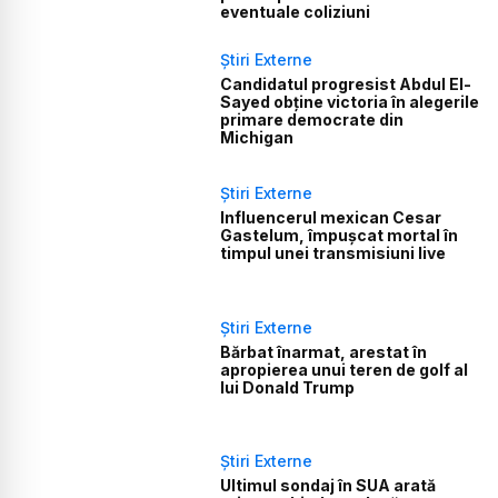
eventuale coliziuni
Știri Externe
Candidatul progresist Abdul El-
Sayed obține victoria în alegerile
primare democrate din
Michigan
Știri Externe
Influencerul mexican Cesar
Gastelum, împușcat mortal în
timpul unei transmisiuni live
Știri Externe
Bărbat înarmat, arestat în
apropierea unui teren de golf al
lui Donald Trump
Știri Externe
Ultimul sondaj în SUA arată