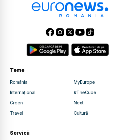
Teme
România
MyEurope
Internațional
#TheCube
Green
Next
Travel
Cultură
Servicii