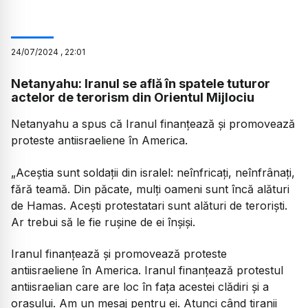
24
/
07
/
2024
,
22:01
Netanyahu: Iranul se află în spatele tuturor
actelor de terorism din Orientul Mijlociu
Netanyahu a spus că Iranul finanțează și promovează
proteste antiisraeliene în America.
„Aceștia sunt soldații din isralel: neînfricați, neînfrânați,
fără teamă. Din păcate, mulți oameni sunt încă alături
de Hamas. Acești protestatari sunt alături de teroriști.
Ar trebui să le fie rușine de ei înșiși.
Iranul finanțează și promovează proteste
antiisraeliene în America. Iranul finanțează protestul
antiisraelian care are loc în fața acestei clădiri și a
orașului. Am un mesaj pentru ei. Atunci când tiranii