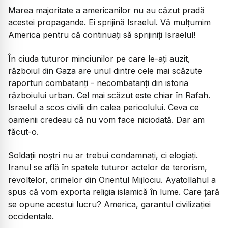
Marea majoritate a americanilor nu au căzut pradă
acestei propagande. Ei sprijină Israelul. Vă mulțumim
America pentru că continuați să sprijiniți Israelul!
În ciuda tuturor minciunilor pe care le-ați auzit,
războiul din Gaza are unul dintre cele mai scăzute
raporturi combatanți - necombatanți din istoria
războiului urban. Cel mai scăzut este chiar în Rafah.
Israelul a scos civilii din calea pericolului. Ceva ce
oamenii credeau că nu vom face niciodată. Dar am
făcut-o.
Soldații noștri nu ar trebui condamnați, ci elogiați.
Iranul se află în spatele tuturor actelor de terorism,
revoltelor, crimelor din Orientul Mijlociu. Ayatollahul a
spus că vom exporta religia islamică în lume. Care țară
se opune acestui lucru? America, garantul civilizației
occidentale.