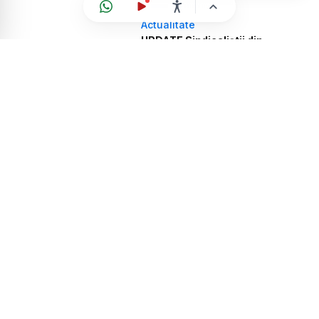
Actualitate
UPDATE Sindicaliștii din
Educație cer retragerea legii
salarizării din sectorul public
Actualitate
Admitere 2026. De ce s-a intrat
cu medii mai mici la liceele de
elită din țară. Din 2027, liceele ar
putea organiza examene de
admitere separat
Actualitate
Rezultate Admitere Liceu 2026.
Cele mai bune licee și
specializări din țară, după ultima
medie de admitere
Actualitate
Rezultate Admitere Liceu 2026.
Cel mai mic număr de elevi