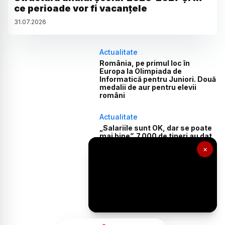
ce perioade vor fi vacanțele
31
.
07
.
2026
Actualitate
România, pe primul loc în
Europa la Olimpiada de
Informatică pentru Juniori. Două
medalii de aur pentru elevii
români
Actualitate
„Salariile sunt OK, dar se poate
mai bine”. 7.000 de tineri au dat
examen la medicină, dar Bolojan
×
spune că prea puțini ajung în
spitalele publice
Actualitate
Cui îi e frică de inteligența
artificială? Nu și viitoriilor IT-iști
din România