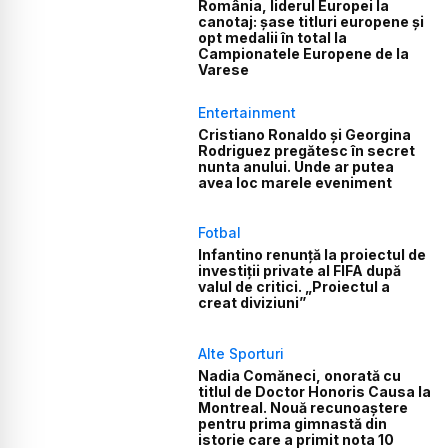
România, liderul Europei la
canotaj: șase titluri europene și
opt medalii în total la
Campionatele Europene de la
Varese
Entertainment
Cristiano Ronaldo și Georgina
Rodriguez pregătesc în secret
nunta anului. Unde ar putea
avea loc marele eveniment
Fotbal
Infantino renunță la proiectul de
investiții private al FIFA după
valul de critici. „Proiectul a
creat diviziuni”
Alte Sporturi
Nadia Comăneci, onorată cu
titlul de Doctor Honoris Causa la
Montreal. Nouă recunoaștere
pentru prima gimnastă din
istorie care a primit nota 10