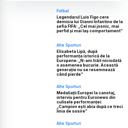
Fotbal
Legendarul Luis Figo cere
demisia lui Gianni Infantino de la
șefia FIFA: „Cel mai josnic, mai
perfid și mai laș comportament”
Alte Sporturi
Elisabeta Lipă, după
performanța istorică de la
Europene: „N-am trăit niciodată
o asemenea bucurie. Această
generație nu se resemnează
când pierde”
Alte Sporturi
Medaliații Europei la canotaj,
interviu pentru Euronews din
culisele performanței:
„Campion ești abia după ce treci
linia de sosire”
Alte Sporturi