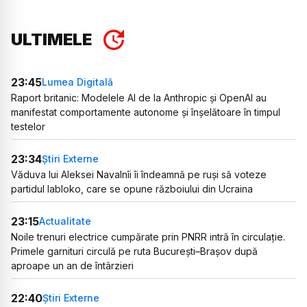
ULTIMELE
23:45
Lumea Digitală
Raport britanic: Modelele AI de la Anthropic și OpenAI au
manifestat comportamente autonome și înșelătoare în timpul
testelor
23:34
Știri Externe
Văduva lui Aleksei Navalnîi îi îndeamnă pe ruși să voteze
partidul Iabloko, care se opune războiului din Ucraina
23:15
Actualitate
Noile trenuri electrice cumpărate prin PNRR intră în circulație.
Primele garnituri circulă pe ruta București–Brașov după
aproape un an de întârzieri
22:40
Știri Externe