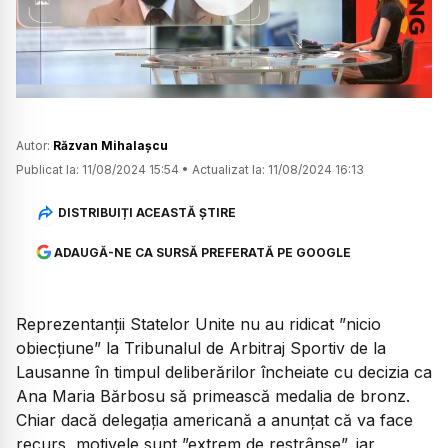
Watch
Autor:
Răzvan Mihalașcu
Publicat la:
11/08/2024 15:54
•
Actualizat la:
11/08/2024 16:13
DISTRIBUIȚI ACEASTĂ ȘTIRE
ADAUGĂ-NE CA SURSĂ PREFERATĂ PE GOOGLE
Reprezentanții Statelor Unite nu au ridicat ”nicio
obiecțiune” la Tribunalul de Arbitraj Sportiv de la
Lausanne în timpul deliberărilor încheiate cu decizia ca
Ana Maria Bărbosu să primească medalia de bronz.
Chiar dacă delegația americană a anunțat că va face
recurs, motivele sunt ”extrem de restrânse”, iar