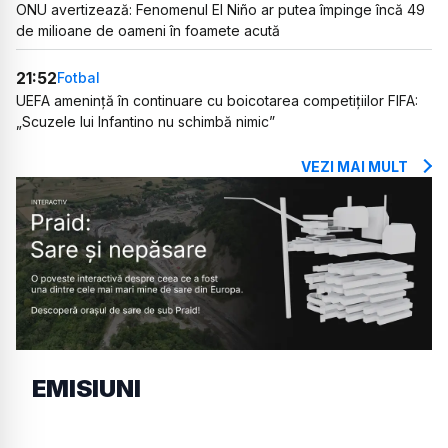
ONU avertizează: Fenomenul El Niño ar putea împinge încă 49
de milioane de oameni în foamete acută
21:52
Fotbal
UEFA amenință în continuare cu boicotarea competițiilor FIFA:
„Scuzele lui Infantino nu schimbă nimic”
VEZI MAI MULT
EMISIUNI