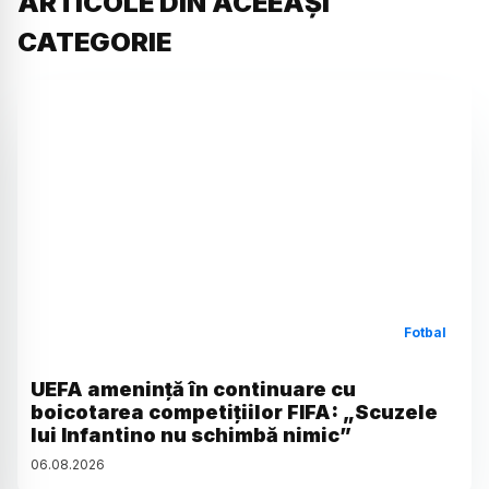
ARTICOLE DIN ACEEAȘI
CATEGORIE
Fotbal
UEFA amenință în continuare cu
boicotarea competițiilor FIFA: „Scuzele
lui Infantino nu schimbă nimic”
06
.
08
.
2026