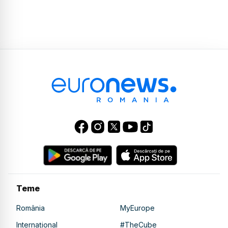
Teme
România
MyEurope
Internațional
#TheCube