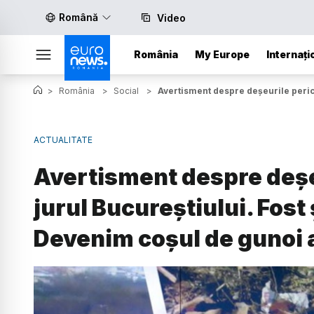
Română
Video
România
My Europe
Internați
>
România
>
Social
>
Avertisment despre deșeurile pericu
ACTUALITATE
Avertisment despre deșe
jurul Bucureștiului. Fost 
Devenim coșul de gunoi 