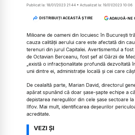
Publicat la:
18/01/2023 21:44
•
Actualizat la:
19/01/2023 10:06
DISTRIBUIȚI ACEASTĂ ȘTIRE
ADAUGĂ-NE 
Milioane de oameni din locuiesc în București trăi
cauza calității aerului care este afectată din ca
terenuri din jurul Capitalei. Avertismentul a fos
de Octavian Berceanu, fost șef al Gărzii de Med
„există o infracționalitate profundă dezvoltată în 
unii dintre ei, administrație locală și cei care c
De cealaltă parte, Marian David, directorul gene
apărat spunând că doar șase-șapte echipe a câ
depistarea neregulilor din cele șase sectoare la 
Ilfov. Mai mult, identificarea deșeurilor pericul
acreditate.