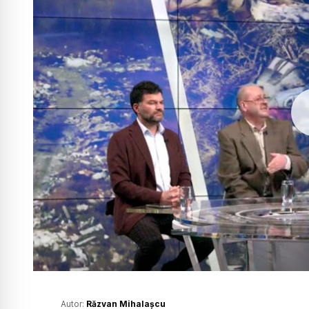
Autor:
Răzvan Mihalașcu