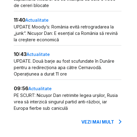
de cereri blocate
11:40
Actualitate
UPDATE Moody’s: România evită retrogradarea la
„junk”. Nicușor Dan: E esențial ca România să revină
la creștere economică
10:43
Actualitate
UPDATE. Două barje au fost scufundate în Dunăre
pentru a redirecționa apa către Cernavodă.
Operațiunea a durat 11 ore
09:56
Actualitate
PE SCURT: Nicușor Dan retrimite legea urșilor, Rusia
vrea să interzică singurul partid anti-război, iar
Europa fierbe sub caniculă
VEZI MAI MULT