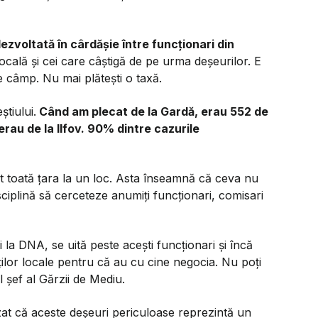
ezvoltată în cârdășie între funcționari din
 locală și cei care câștigă de pe urma deșeurilor. E
pe câmp. Nu mai plătești o taxă.
știului.
Când am plecat de la Gardă, erau 552 de
rau de la Ilfov. 90% dintre cazurile
ât toată țara la un loc. Asta înseamnă că ceva nu
iplină să cerceteze anumiți funcționari, comisari
 și la DNA, se uită peste acești funcționari și încă
tăților locale pentru că au cu cine negocia. Nu poți
 șef al Gărzii de Mediu.
zat că aceste deșeuri periculoase reprezintă un