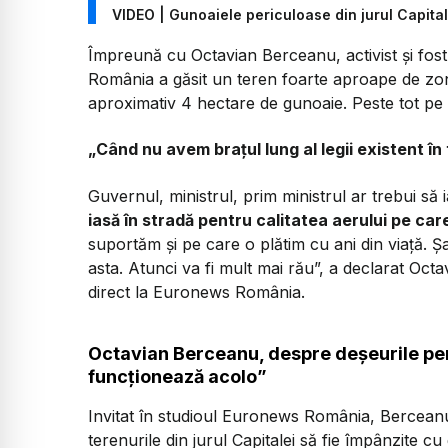
VIDEO | Gunoaiele periculoase din jurul Capita
Împreună cu Octavian Berceanu, activist și fos
România a găsit un teren foarte aproape de zone
aproximativ 4 hectare de gunoaie. Peste tot pe 
„Când nu avem brațul lung al legii existent în
Guvernul, ministrul, prim ministrul ar trebui să
iasă în stradă pentru calitatea aerului pe car
suportăm și pe care o plătim cu ani din viață. Ș
asta. Atunci va fi mult mai rău”, a declarat Octa
direct la Euronews România.
Octavian Berceanu, despre deșeurile per
funcționează acolo”
Invitat în studioul Euronews România, Berceanu 
terenurile din jurul Capitalei să fie împânzite cu