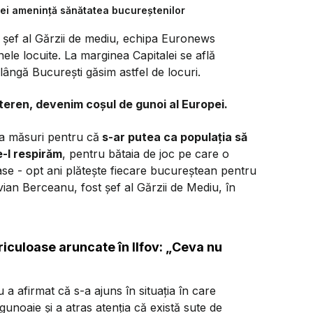
lei amenință sănătatea bucureștenilor
t șef al Gărzii de mediu, echipa Euronews
le locuite. La marginea Capitalei se află
lângă București găsim astfel de locuri.
 teren, devenim coșul de gunoi al Europei.
 ia măsuri pentru că
s-ar putea ca populația să
e-l respirăm
, pentru bătaia de joc pe care o
ase - opt ani plătește fiecare bucureștean pentru
vian Berceanu, fost șef al Gărzii de Mediu, în
iculoase aruncate în Ilfov: „Ceva nu
a afirmat că s-a ajuns în situația în care
 gunoaie și a atras atenția că există sute de