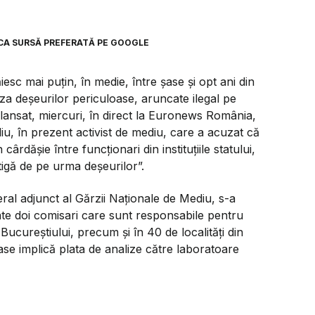
CA SURSĂ PREFERATĂ PE GOOGLE
esc mai puțin, în medie, între șase și opt ani din
uza deșeurilor periculoase, aruncate ilegal pe
t lansat, miercuri, în direct la Euronews România,
iu, în prezent activist de mediu, care a acuzat că
cârdășie între funcționari din instituțiile statului,
âștigă de pe urma deșeurilor”.
ral adjunct al Gărzii Naționale de Mediu, s-a
te doi comisari care sunt responsabile pentru
Bucureștiului, precum și în 40 de localități din
oase implică plata de analize către laboratoare