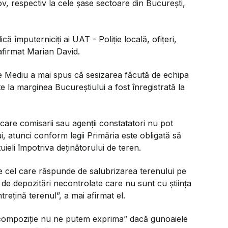
fov, respectiv la cele șase sectoare din București,
ă împuterniciți ai UAT - Poliție locală, ofițeri,
 afirmat Marian David.
de Mediu a mai spus că sesizarea făcută de echipa
la marginea Bucureștiului a fost înregistrată la
 care comisarii sau agenții constatatori nu pot
lui, atunci conform legii Primăria este obligată să
ieli împotriva deținătorului de teren.
ste cel care răspunde de salubrizarea terenului pe
a de depozitări necontrolate care nu sunt cu știința
ntrețină terenul”, a mai afirmat el.
 compoziție nu ne putem exprima” dacă gunoaiele