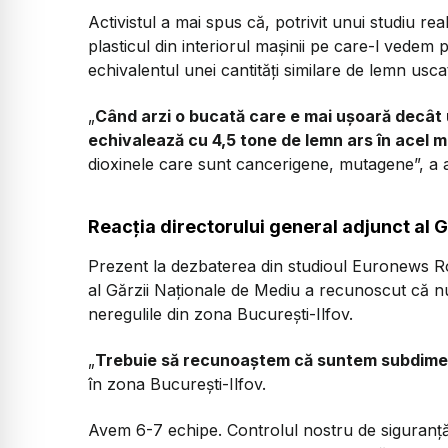
Activistul a mai spus că, potrivit unui studiu re
plasticul din interiorul mașinii pe care-l vedem 
echivalentul unei cantități similare de lemn usca
„
Când arzi o bucată care e mai ușoară decât 
echivalează cu 4,5 tone de lemn ars în acel 
dioxinele care sunt cancerigene, mutagene”, a a
Reacția directorului general adjunct al 
Prezent la dezbaterea din studioul Euronews Ro
al Gărzii Naționale de Mediu a recunoscut că nu
neregulile din zona București-Ilfov.
„
Trebuie să recunoaștem că suntem subdime
în zona București-Ilfov.
Avem 6-7 echipe. Controlul nostru de siguranță 