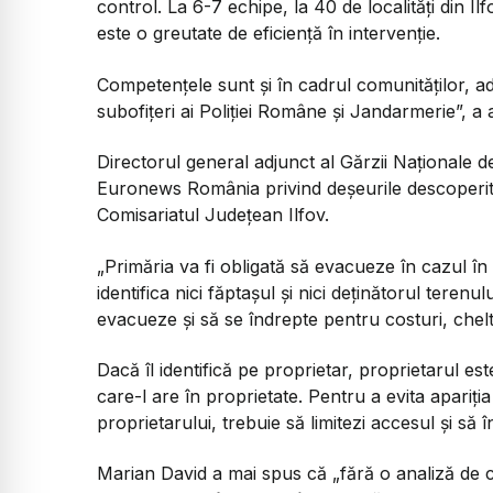
control. La 6-7 echipe, la 40 de localități din Il
este o greutate de eficiență în intervenție.
Competențele sunt și în cadrul comunităților, adic
subofițeri ai Poliției Române și Jandarmerie”, a
Directorul general adjunct al Gărzii Naționale 
Euronews România privind deșeurile descoperite 
Comisariatul Județean Ilfov.
„Primăria va fi obligată să evacueze în cazul în
identifica nici făptașul și nici deținătorul terenu
evacueze și să se îndrepte pentru costuri, cheltu
Dacă îl identifică pe proprietar, proprietarul e
care-l are în proprietate. Pentru a evita apariți
proprietarului, trebuie să limitezi accesul și să î
Marian David a mai spus că „fără o analiză de