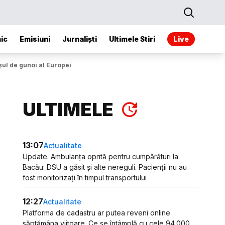
ic
Emisiuni
Jurnaliști
Ultimele Stiri
Live
șul de gunoi al Europei
ULTIMELE
13:07
Actualitate
Update. Ambulanța oprită pentru cumpărături la
Bacău: DSU a găsit și alte nereguli. Pacienții nu au
fost monitorizați în timpul transportului
12:27
Actualitate
Platforma de cadastru ar putea reveni online
săptămâna viitoare. Ce se întâmplă cu cele 94.000