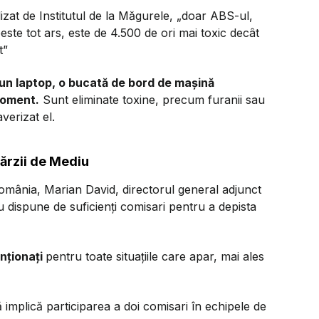
alizat de Institutul de la Măgurele, „doar ABS-ul,
peste tot ars, este de 4.500 de ori mai toxic decât
t”
un laptop, o bucată de bord de mașină
moment.
Sunt eliminate toxine, precum furanii sau
verizat el.
Gărzii de Mediu
mânia, Marian David, directorul general adjunct
 dispune de suficienți comisari pentru a depista
nționați
pentru toate situațiile care apar, mai ales
implică participarea a doi comisari în echipele de