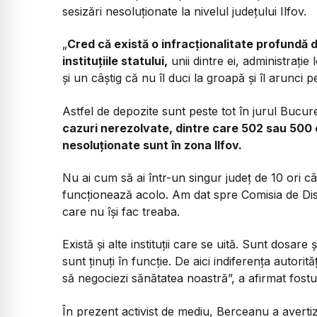
sesizări nesoluționate la nivelul județului Ilfov.
„
Cred că există o infracționalitate profundă d
instituțiile statului,
unii dintre ei, administrație
și un câștig că nu îl duci la groapă și îl arunci 
Astfel de depozite sunt peste tot în jurul Bucure
cazuri nerezolvate, dintre care 502 sau 500 e
nesoluționate sunt în zona Ilfov.
Nu ai cum să ai într-un singur județ de 10 ori c
funcționează acolo. Am dat spre Comisia de Disc
care nu își fac treaba.
Există și alte instituții care se uită. Sunt dosare
sunt ținuți în funcție. De aici indiferența autori
să negociezi sănătatea noastră”, a afirmat fostul
În prezent activist de mediu, Berceanu a averti