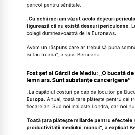
pericol pentru sănătate.
„
Cu ochii mei am văzut acolo deșeuri periculoa
figurează că nu există deșeuri periculoase.
L
colegii dumneavoastră de la Euronews.
Avem un răspuns care ar trebui să pună semne de 
își fac treaba”, a spus Berceanu.
Fost șef al Gărzii de Mediu: „O bucată d
lemn ars. Sunt substanțe cancerigene”
„La capitolul costuri pe cap de locuitor pe Bucu
Europa.
Anual, toată țara plătește pentru cei t
fiecare an. Sub noi mai este Londra, dar noi nu
Toată țara plătește miliarde pentru efectele 
productivității mediului, muncii”, a explicat 