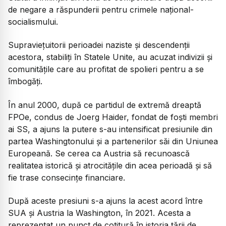
de negare a răspunderii pentru crimele național-
socialismului.
Supraviețuitorii perioadei naziste și descendenții
acestora, stabiliți în Statele Unite, au acuzat indivizii și
comunitățile care au profitat de spolieri pentru a se
îmbogăți.
În anul 2000, după ce partidul de extremă dreaptă
FPOe, condus de Joerg Haider, fondat de foşti membri
ai SS, a ajuns la putere s-au intensificat presiunile din
partea Washingtonului și a partenerilor săi din Uniunea
Europeană. Se cerea ca Austria să recunoască
realitatea istorică și atrocitățile din acea perioadă și să
fie trase consecințe financiare.
După aceste presiuni s-a ajuns la acest acord între
SUA și Austria la Washington, în 2021. Acesta a
reprezentat un punct de cotitură în istoria țării de