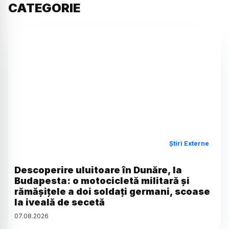
CATEGORIE
Știri Externe
Descoperire uluitoare în Dunăre, la
Budapesta: o motocicletă militară și
rămășițele a doi soldați germani, scoase
la iveală de secetă
07
.
08
.
2026