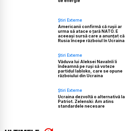
de energie
Știri Externe
Americanii confirmă că rușii ar
urma să atace o țară NATO. E
aceeași sursă care a anunțat că
Rusia începe războiul în Ucraina
Știri Externe
Văduva lui Aleksei Navalnîi îi
îndeamnă pe ruși să voteze
partidul Iabloko, care se opune
războiului din Ucraina
Știri Externe
Ucraina dezvoltă o alternativă la
Patriot. Zelenski: Am atins
standardele necesare