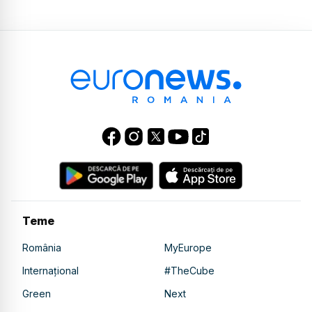
Teme
România
MyEurope
Internațional
#TheCube
Green
Next