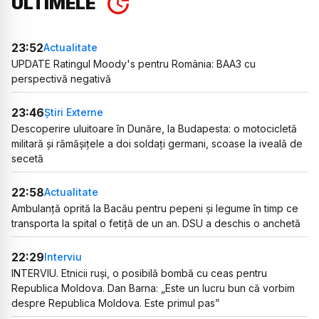
ULTIMELE
23:52
Actualitate
UPDATE Ratingul Moody's pentru România: BAA3 cu
perspectivă negativă
23:46
Știri Externe
Descoperire uluitoare în Dunăre, la Budapesta: o motocicletă
militară și rămășițele a doi soldați germani, scoase la iveală de
secetă
22:58
Actualitate
Ambulanță oprită la Bacău pentru pepeni și legume în timp ce
transporta la spital o fetiță de un an. DSU a deschis o anchetă
22:29
Interviu
INTERVIU. Etnicii ruși, o posibilă bombă cu ceas pentru
Republica Moldova. Dan Barna: „Este un lucru bun că vorbim
despre Republica Moldova. Este primul pas”