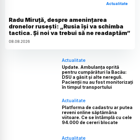
Actualitate
Radu Miruță, despre amenințarea
dronelor rusești: „Rusia își va schimba
tactica. Și noi va trebui să ne readaptăm”
08
.
08
.
2026
Actualitate
Update. Ambulanța oprită
pentru cumpărături la Bacău:
DSU a găsit și alte nereguli.
Pacienții nu au fost monitorizați
în timpul transportului
Actualitate
Platforma de cadastru ar putea
reveni online săptămâna
viitoare. Ce se întâmplă cu cele
94.000 de cereri blocate
Actualitate