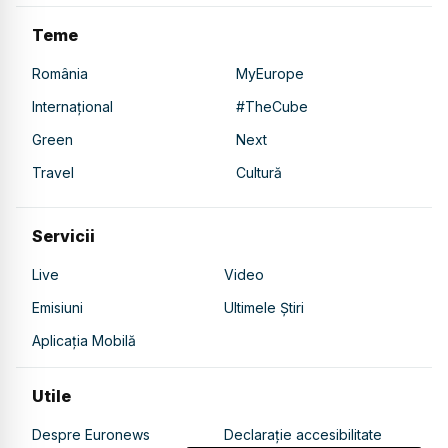
Teme
România
MyEurope
Internațional
#TheCube
Green
Next
Travel
Cultură
Servicii
Live
Video
Emisiuni
Ultimele Știri
Aplicația Mobilă
Utile
Despre Euronews
Declarație accesibilitate