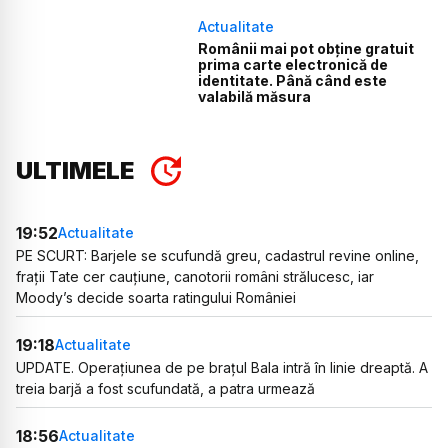
Actualitate
Românii mai pot obține gratuit
prima carte electronică de
identitate. Până când este
valabilă măsura
ULTIMELE
19:52
Actualitate
PE SCURT: Barjele se scufundă greu, cadastrul revine online,
frații Tate cer cauțiune, canotorii români strălucesc, iar
Moody’s decide soarta ratingului României
19:18
Actualitate
UPDATE. Operațiunea de pe brațul Bala intră în linie dreaptă. A
treia barjă a fost scufundată, a patra urmează
18:56
Actualitate