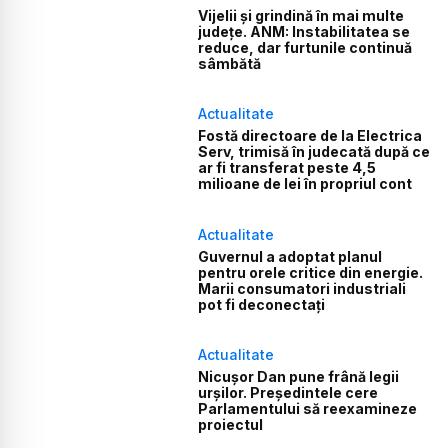
Vijelii și grindină în mai multe
județe. ANM: Instabilitatea se
reduce, dar furtunile continuă
sâmbătă
Actualitate
Fostă directoare de la Electrica
Serv, trimisă în judecată după ce
ar fi transferat peste 4,5
milioane de lei în propriul cont
Actualitate
Guvernul a adoptat planul
pentru orele critice din energie.
Marii consumatori industriali
pot fi deconectați
Actualitate
Nicușor Dan pune frână legii
urșilor. Președintele cere
Parlamentului să reexamineze
proiectul