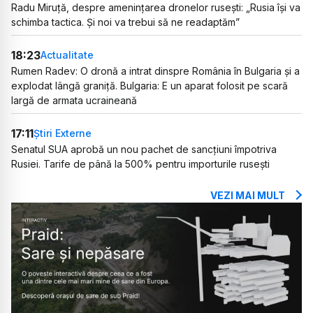
Radu Miruță, despre amenințarea dronelor rusești: „Rusia își va
schimba tactica. Și noi va trebui să ne readaptăm”
18:23
Actualitate
Rumen Radev: O dronă a intrat dinspre România în Bulgaria și a
explodat lângă graniță. Bulgaria: E un aparat folosit pe scară
largă de armata ucraineană
17:11
Știri Externe
Senatul SUA aprobă un nou pachet de sancțiuni împotriva
Rusiei. Tarife de până la 500% pentru importurile rusești
VEZI MAI MULT