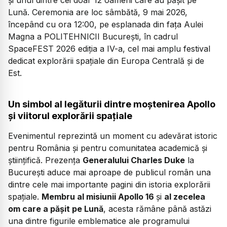
Lună. Ceremonia are loc sâmbătă, 9 mai 2026,
începând cu ora 12:00, pe esplanada din fața Aulei
Magna a POLITEHNICII București, în cadrul
SpaceFEST 2026 ediția a IV-a, cel mai amplu festival
dedicat explorării spațiale din Europa Centrală și de
Est.
Un simbol al legăturii dintre moștenirea Apollo
și viitorul explorării spațiale
Evenimentul reprezintă un moment cu adevărat istoric
pentru România și pentru comunitatea academică și
științifică. Prezența
Generalului Charles Duke
la
București aduce mai aproape de publicul român una
dintre cele mai importante pagini din istoria explorării
spațiale.
Membru al misiunii Apollo 16
și
al zecelea
om care a pășit pe Lună
, acesta rămâne până astăzi
una dintre figurile emblematice ale programului