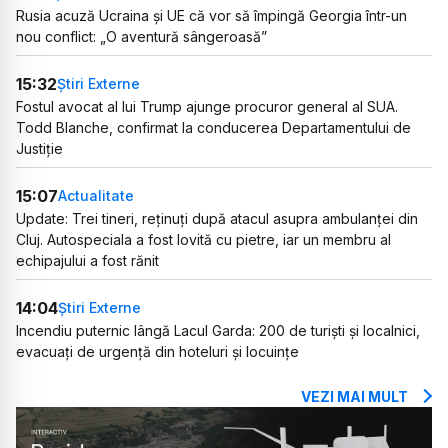
Rusia acuză Ucraina și UE că vor să împingă Georgia într-un
nou conflict: „O aventură sângeroasă”
15:32
Știri Externe
Fostul avocat al lui Trump ajunge procuror general al SUA.
Todd Blanche, confirmat la conducerea Departamentului de
Justiție
15:07
Actualitate
Update: Trei tineri, reținuți după atacul asupra ambulanței din
Cluj. Autospeciala a fost lovită cu pietre, iar un membru al
echipajului a fost rănit
14:04
Știri Externe
Incendiu puternic lângă Lacul Garda: 200 de turiști și localnici,
evacuați de urgență din hoteluri și locuințe
VEZI MAI MULT