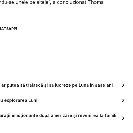
ndu-se unele pe altele”,
a concluzionat Thomai
HATSAPP!
ar putea să trăiască și să lucreze pe Lună în șase ani
ru explorarea Lunii
arații emoționante după amerizare și revenirea la familii,