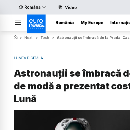
Română
Video
România
My Europe
Internați
>
Next
>
Tech
>
Astronauții se îmbracă de la Prada. Cas
LUMEA DIGITALĂ
Astronauții se îmbracă de
de modă a prezentat cos
Lună