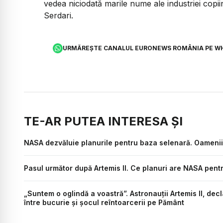
vedea niciodată marile nume ale industriei copii
Serdari.
URMĂREȘTE CANALUL EURONEWS ROMÂNIA PE W
TE-AR PUTEA INTERESA ȘI
NASA dezvăluie planurile pentru baza selenară. Oamenii 
Pasul următor după Artemis II. Ce planuri are NASA pent
„Suntem o oglindă a voastră”. Astronauții Artemis II, decl
între bucurie și șocul reîntoarcerii pe Pământ