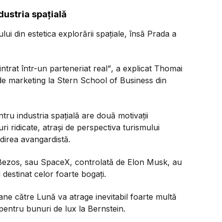
ustria spațială
lui din estetica explorării spațiale, însă Prada a
intrat într-un parteneriat real”
, a explicat Thomai
 de marketing la Stern School of Business din
ntru industria spațială are două motivații
i ridicate, atrași de perspectiva turismului
ndirea avangardistă.
Bezos, sau SpaceX, controlată de Elon Musk, au
l destinat celor foarte bogați.
mane către Lună va atrage inevitabil foarte multă
 pentru bunuri de lux la Bernstein.