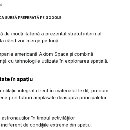
14
CA SURSĂ PREFERATĂ PE GOOGLE
 de modă italiană a prezentat stratul intern al
rta când vor merge pe lună.
ompania americană Axiom Space și combină
ă cu tehnologiile utilizate în explorarea spațială.
ate în spațiu
ilație integrat direct în materialul textil, precum
ece prin tuburi amplasate deasupra principalelor
tronauților în timpul activităților
indiferent de condițiile extreme din spațiu.