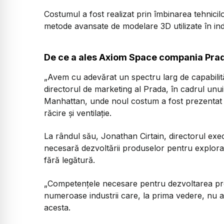
Costumul a fost realizat prin îmbinarea tehnicilo
metode avansate de modelare 3D utilizate în ind
De ce a ales Axiom Space compania Pra
„Avem cu adevărat un spectru larg de capabilit
directorul de marketing al Prada, în cadrul un
Manhattan, unde noul costum a fost prezentat 
răcire și ventilație.
La rândul său, Jonathan Cirtain, directorul exe
necesară dezvoltării produselor pentru explorar
fără legătură.
„Competențele necesare pentru dezvoltarea prod
numeroase industrii care, la prima vedere, nu a
acesta.