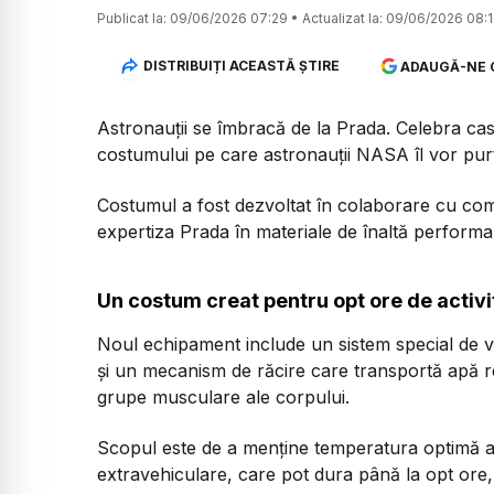
Publicat la:
09/06/2026 07:29
•
Actualizat la:
09/06/2026 08:
DISTRIBUIȚI ACEASTĂ ȘTIRE
ADAUGĂ-NE 
Astronauții se îmbracă de la Prada. Celebra casă
costumului pe care astronauții NASA îl vor pu
Costumul a fost dezvoltat în colaborare cu c
expertiza Prada în materiale de înaltă performanț
Un costum creat pentru opt ore de activit
Noul echipament include un sistem special de vent
și un mecanism de răcire care transportă apă r
grupe musculare ale corpului.
Scopul este de a menține temperatura optimă a as
extravehiculare, care pot dura până la opt ore, 