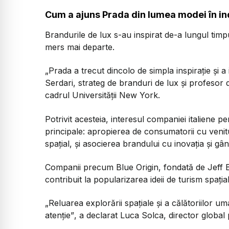
Cum a ajuns Prada din lumea modei în ind
Brandurile de lux s-au inspirat de-a lungul timpu
mers mai departe.
„Prada a trecut dincolo de simpla inspirație și a 
Serdari, strateg de branduri de lux și profesor
cadrul Universității New York.
Potrivit acesteia, interesul companiei italiene pe
principale: apropierea de consumatorii cu venitur
spațial, și asocierea brandului cu inovația și gâ
Companii precum Blue Origin, fondată de Jeff 
contribuit la popularizarea ideii de turism spația
„Reluarea explorării spațiale și a călătoriilor u
atenție”
, a declarat Luca Solca, director global