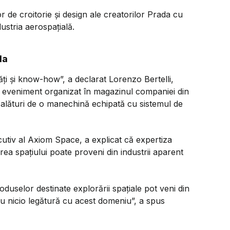
r de croitorie și design ale creatorilor Prada cu
ustria aerospațială.
da
ăți și know-how”,
a declarat Lorenzo Bertelli,
ui eveniment organizat în magazinul companiei din
alături de o manechină echipată cu sistemul de
cutiv al Axiom Space, a explicat că expertiza
ea spațiului poate proveni din industrii aparent
uselor destinate explorării spațiale pot veni din
u nicio legătură cu acest domeniu”,
a spus