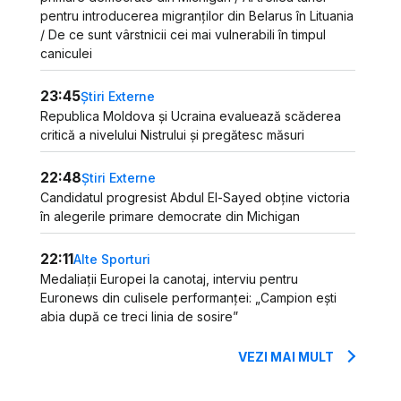
pentru introducerea migranților din Belarus în Lituania
/ De ce sunt vârstnicii cei mai vulnerabili în timpul
caniculei
23:45
Știri Externe
Republica Moldova și Ucraina evaluează scăderea
critică a nivelului Nistrului și pregătesc măsuri
22:48
Știri Externe
Candidatul progresist Abdul El-Sayed obține victoria
în alegerile primare democrate din Michigan
22:11
Alte Sporturi
Medaliații Europei la canotaj, interviu pentru
Euronews din culisele performanței: „Campion ești
abia după ce treci linia de sosire”
VEZI MAI MULT