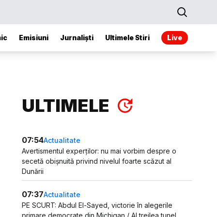
ic
Emisiuni
Jurnaliști
Ultimele Stiri
Live
ULTIMELE
07:54
Actualitate
Avertismentul experților: nu mai vorbim despre o
secetă obișnuită privind nivelul foarte scăzut al
Dunării
07:37
Actualitate
PE SCURT: Abdul El-Sayed, victorie în alegerile
primare democrate din Michigan / Al treilea tunel