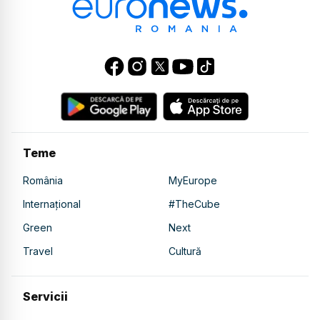
Teme
România
MyEurope
Internațional
#TheCube
Green
Next
Travel
Cultură
Servicii