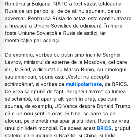
România și Bulgaria. NATO a fost văzut totdeauna
Rusia ca un pericol și, de ce să nu spunem, ca un
adversar. Pentru că Rusia de astăzi este continuatoare
a firească a Uniunii Sovietice de odinioară. În mare,
fosta Uniune Sovietică e Rusia de astăzi, iar
mentalitățile par același.
De exemplu, vorbea cu puțin timp înainte Serghei
Lavrov, ministrul de externe de la Moscova, cel care
ieri, la Riad, a discutat cu Marco Rubio, cu omologul
sau american, spune așa: „Vestul nu acceptă
schimbările”, și vorbea de
multipolaritate
, de BRICS.
Ce vrea să spună de fapt, Serghei Lavrov: că lumea
se schimbă, că apar și alți șerifi în oraș, așa cum
spunea, de exemplu, JD Vance despre Donald Trump,
că e un nou șerif în oraș. Ei bine, se pare că pe
alocuri, pe planetă mai apar și alți lideri. Rusia se vrea
unul din liderii mondiali. De aceea acest
BRICS
, grupul
statelor care include și Brazilia, și China, și India,