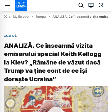
>
My Europe
>
Europa
>
ANALIZĂ. Ce înseamnă vizita emisarul
ANALIZĂ
ANALIZĂ. Ce înseamnă vizita
emisarului special Keith Kellogg
la Kiev? „Rămâne de văzut dacă
Trump va ține cont de ce își
dorește Ucraina”