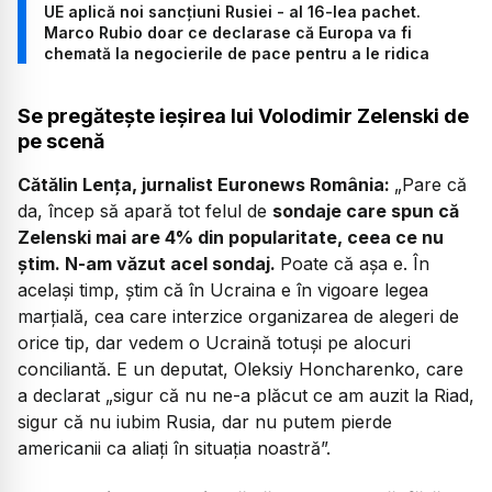
UE aplică noi sancțiuni Rusiei - al 16-lea pachet.
Marco Rubio doar ce declarase că Europa va fi
chemată la negocierile de pace pentru a le ridica
Se pregătește ieșirea lui Volodimir Zelenski de
pe scenă
Cătălin Lența, jurnalist Euronews România:
„Pare că
da, încep să apară tot felul de
sondaje care spun că
Zelenski mai are 4% din popularitate, ceea ce nu
știm. N-am văzut acel sondaj.
Poate că așa e. În
același timp, știm că în Ucraina e în vigoare legea
marțială, cea care interzice organizarea de alegeri de
orice tip, dar vedem o Ucraină totuși pe alocuri
conciliantă. E un deputat, Oleksiy Honcharenko, care
a declarat „sigur că nu ne-a plăcut ce am auzit la Riad,
sigur că nu iubim Rusia, dar nu putem pierde
americanii ca aliați în situația noastră”.