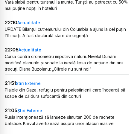
Vară slabă pentru turismul la munte. Turiștii au petrecut cu 50%
mai puține nopți în hoteluri
22:10
Actualitate
UPDATE Bilanțul cutremurului din Columbia a ajuns la cel puțin
111 morți. A fost declarată stare de urgență
22:05
Actualitate
Cursă contra cronometru împotriva naturii. Nivelul Dunării
modifică planurile și scoate la iveală lipsa de acțiune din anii
trecuți. Diana Buzoianu: „Cifrele nu sunt noi"
21:51
Știri Externe
Plajele din Gaza, refugiu pentru palestinienii care încearcă să
scape de căldura sufocantă din corturi
21:05
Știri Externe
Rusia intenționează să lanseze simultan 200 de rachete
balistice. Kievul avertizează asupra unor atacuri masive