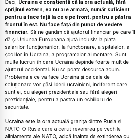
Deci,
Ucraina e conștientă că la ora actuală, fără
sprijinul extern, ea nu are armată, număr suficient
pentru a face față la ce e pe front, pentru a păstra
frontul în est. Nu face față din punct de vedere
financiar.
Să ne gândim că ajutorul financiar pe care îl
dă și Uniunea Europeană ajută inclusiv la plata
salariilor funcționarilor, la funcționare, a spitalelor, a
școlilor în Ucraina, a programelor alimentare. Sunt
multe lucruri în care Ucraina depinde foarte mult de
ajutorul occidental. Nu se poate descurca acum.
Problema e ce va face Ucraina și ce cale de
soluționare vor găsi liderii ucrainieni, indiferent care
sunt ei, cu alegeri prezidențiale sau fără alegeri
prezidențiale, pentru a păstra un echilibru de
securitate.
Ucraina este la ora actuală granița dintre Rusia și
NATO. O Rusie care a cerut revenirea pe vechile
aliniamente ale NATO, adică înainte de extinderea cu