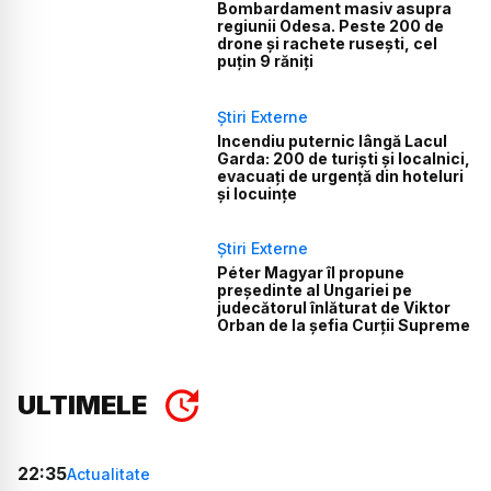
Bombardament masiv asupra
regiunii Odesa. Peste 200 de
drone și rachete rusești, cel
puțin 9 răniți
Știri Externe
Incendiu puternic lângă Lacul
Garda: 200 de turiști și localnici,
evacuați de urgență din hoteluri
și locuințe
Știri Externe
Péter Magyar îl propune
președinte al Ungariei pe
judecătorul înlăturat de Viktor
Orban de la șefia Curții Supreme
ULTIMELE
22:35
Actualitate