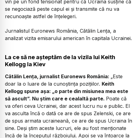
vin pe un fond tensionat pentru că Ucraina susține că
se negociază peste capul ei și transmite că nu va
recunoaște astfel de înțelegeri.
Jurnalistul Euronews România, Cătălin Lența, a
analizat vizita emisarului american în capitala Ucrainei.
La ce să ne așteptăm de la vizila lui Keith
Kellogg la Kiev
Cătălin Lența, jurnalist Euronews România:
„Este
doar la o luare de la cunoștința pozițiilor.
Keith
Kellogg spune așa: „o parte din misiunea mea este
să ascult”. Nu știm care e cealaltă parte.
Poate că
va oferi ceva Ucrainei, dar acest lucru nu e public. El
va asculta încă o dată ce are de spus Zelenski, ce are
de spus armata ucraineană, ce are de spus Ucraina în
sine. Deși știm aceste lucruri, ele au fost menționate
încă de la începutul războiului. Apoi se va întoarce la