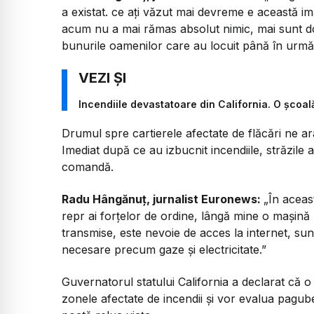
a existat. ce ați văzut mai devreme e această i
acum nu a mai rămas absolut nimic, mai sunt doa
bunurile oamenilor care au locuit până în urmă c
Incendiile devastatoare din California. O școal
Drumul spre cartierele afectate de flăcări ne ara
Imediat după ce au izbucnit incendiile, străzile 
comandă.
Radu Hângănuț, jurnalist Euronews:
„În aceas
repr ai forțelor de ordine, lângă mine o mașină 
transmise, este nevoie de acces la internet, sunt
necesare precum gaze și electricitate.”
Guvernatorul statului California a declarat că o
zonele afectate de incendii și vor evalua pagube