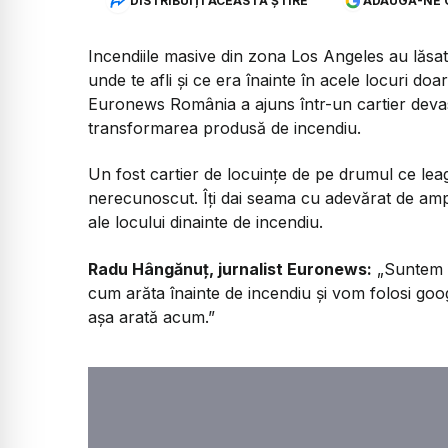
DISTRIBUIȚI ACEASTĂ ȘTIRE
ADAUGĂ-NE 
Incendiile masive din zona Los Angeles au lăsat 
unde te afli și ce era înainte în acele locuri doa
Euronews România a ajuns într-un cartier devast
transformarea produsă de incendiu.
Un fost cartier de locuințe de pe drumul ce le
nerecunoscut. Îți dai seama cu adevărat de ampl
ale locului dinainte de incendiu.
Radu Hângănuț, jurnalist Euronews:
„Suntem î
cum arăta înainte de incendiu și vom folosi goog
așa arată acum.”