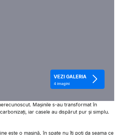
VEZI GALERIA
4
imagini
 nerecunoscut. Mașinile s-au transformat în
carbonizați, iar casele au dispărut pur și simplu.
ne este o mașină, în spate nu îți poți da seama ce