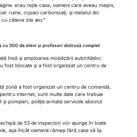
magine. erau niște case, oameni care aveau mașini,
r ruine, copaci carbonizați, și metalul din
u câteva zile aici.”
ă cu 300 de elevi și profesori distrusă complet
tă însă și amploarea mobilizării autorităților.
au fost blocate și a fost organizat un centru de
tă zonă a fost organizat un centru de comandă,
pentru internet, sunt multe date care trebuie
 și pompieri, poliția armata serviciile absolut
 echipă de 53 de inspectori vor ajunge în toate
le, așa încât oamenii rămași fără case să își