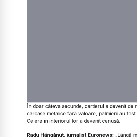
În doar câteva secunde, cartierul a devenit de
carcase metalice fără valoare, palmierii au fost 
Ce era în interiorul lor a devenit cenușă.
Radu Hângănuț, jurnalist Euronews:
„Lângă mi