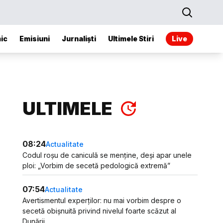
ic
Emisiuni
Jurnaliști
Ultimele Stiri
Live
ULTIMELE
08:24
Actualitate
Codul roșu de caniculă se menține, deși apar unele
ploi: „Vorbim de secetă pedologică extremă”
07:54
Actualitate
Avertismentul experților: nu mai vorbim despre o
secetă obișnuită privind nivelul foarte scăzut al
Dunării