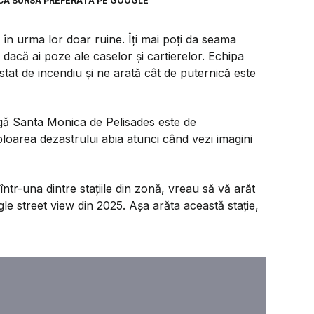
CA SURSĂ PREFERATĂ PE GOOGLE
în urma lor doar ruine. Îți mai poți da seama
r dacă ai poze ale caselor și cartierelor. Echipa
at de incendiu și ne arată cât de puternică este
agă Santa Monica de Pelisades este de
oarea dezastrului abia atunci când vezi imagini
ntr-una dintre stațiile din zonă, vreau să vă arăt
le street view din 2025. Așa arăta această stație,