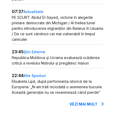
07:37
Actualitate
PE SCURT: Abdul El-Sayed, victorie în alegerile
primare democrate din Michigan / Al treilea tunel
pentru introducerea migranților din Belarus în Lituania
/ De ce sunt vârstnicii cei mai vulnerabili în timpul
caniculei
23:45
Știri Externe
Republica Moldova și Ucraina evaluează scăderea
critică a nivelului Nistrului și pregătesc măsuri
22:44
Alte Sporturi
Elisabeta Lipă, după performanța istorică de la
Europene: „N-am trăit niciodată o asemenea bucurie.
Această generație nu se resemnează când pierde”
VEZI MAI MULT