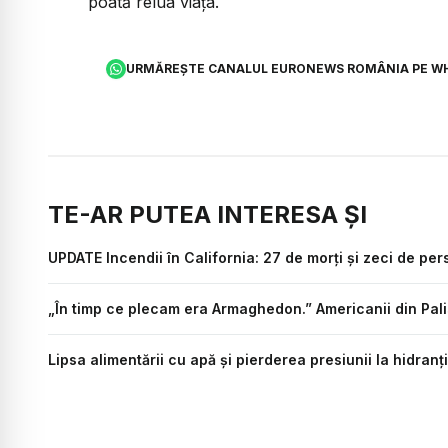
poată relua viața.
URMĂREȘTE CANALUL EURONEWS ROMÂNIA PE W
TE-AR PUTEA INTERESA ȘI
UPDATE Incendii în California: 27 de morți și zeci de pe
„În timp ce plecam era Armaghedon.” Americanii din Pali
Lipsa alimentării cu apă și pierderea presiunii la hidranț