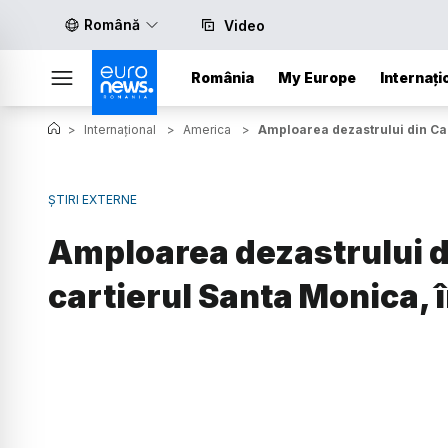
Română
Video
România
My Europe
Internați
>
Internațional
>
America
>
Amploarea dezastrului din Cal
ȘTIRI EXTERNE
Amploarea dezastrului d
cartierul Santa Monica, 