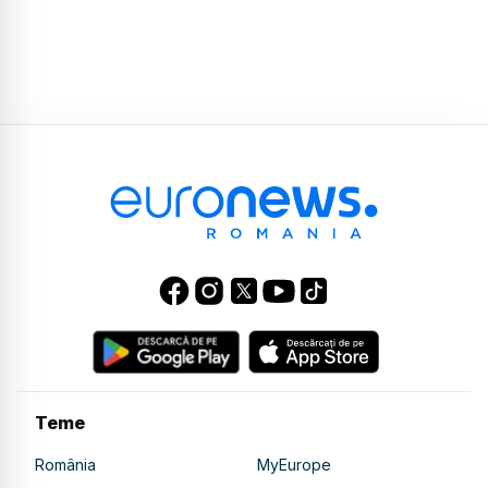
Teme
România
MyEurope