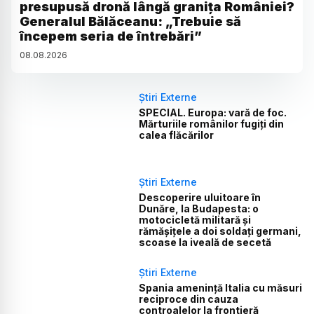
presupusă dronă lângă granița României?
Generalul Bălăceanu: „Trebuie să
începem seria de întrebări”
08
.
08
.
2026
Știri Externe
SPECIAL. Europa: vară de foc.
Mărturiile românilor fugiți din
calea flăcărilor
Știri Externe
Descoperire uluitoare în
Dunăre, la Budapesta: o
motocicletă militară și
rămășițele a doi soldați germani,
scoase la iveală de secetă
Știri Externe
Spania amenință Italia cu măsuri
reciproce din cauza
controalelor la frontieră