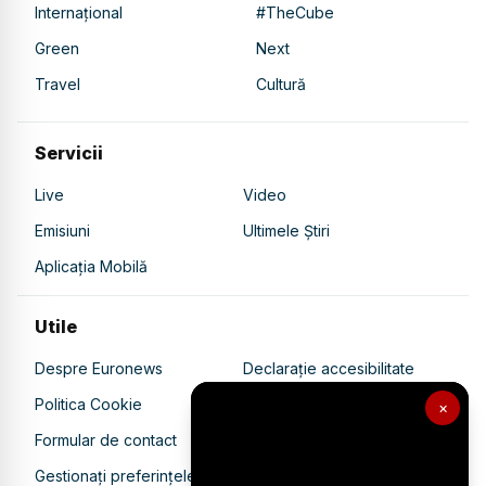
Internațional
#TheCube
Green
Next
Travel
Cultură
Servicii
Live
Video
Emisiuni
Ultimele Știri
Aplicația Mobilă
Utile
Despre Euronews
Declarație accesibilitate
Politica Cookie
Politica de confidențialitate
×
Formular de contact
Transparență în utilizarea AI
Gestionați preferințele