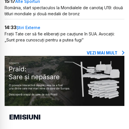
15:17
Alte Sporturi
România, start spectaculos la Mondialele de canotaj U19: două
titluri mondiale și două medalii de bronz
14:33
Știri Externe
Frații Tate cer să fie eliberați pe cauțiune în SUA. Avocații:
„Sunt prea cunoscuți pentru a putea fugi”
VEZI MAI MULT
EMISIUNI