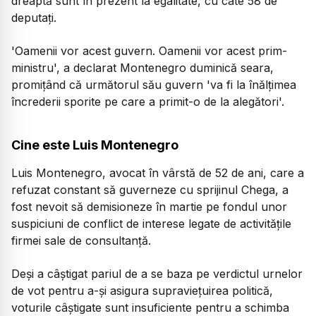
dreaptă sunt în prezent la egalitate, cu câte 58 de
deputați.
'Oamenii vor acest guvern. Oamenii vor acest prim-
ministru', a declarat Montenegro duminică seara,
promițând că următorul său guvern 'va fi la înălțimea
încrederii sporite pe care a primit-o de la alegători'.
Cine este Luis Montenegro
Luis Montenegro, avocat în vârstă de 52 de ani, care a
refuzat constant să guverneze cu sprijinul Chega, a
fost nevoit să demisioneze în martie pe fondul unor
suspiciuni de conflict de interese legate de activitățile
firmei sale de consultanță.
Deși a câștigat pariul de a se baza pe verdictul urnelor
de vot pentru a-și asigura supraviețuirea politică,
voturile câștigate sunt insuficiente pentru a schimba