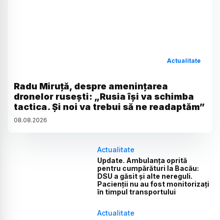
Actualitate
Radu Miruță, despre amenințarea
dronelor rusești: „Rusia își va schimba
tactica. Și noi va trebui să ne readaptăm”
08
.
08
.
2026
Actualitate
Update. Ambulanța oprită
pentru cumpărături la Bacău:
DSU a găsit și alte nereguli.
Pacienții nu au fost monitorizați
în timpul transportului
Actualitate