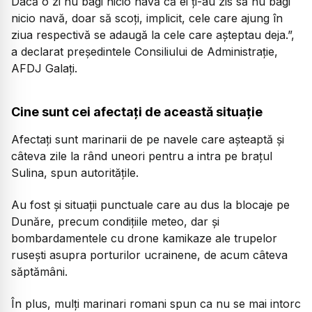
Dacă o zi nu bagi nicio navă că ei ți-au zis să nu bagi
nicio navă, doar să scoți, implicit, cele care ajung în
ziua respectivă se adaugă la cele care așteptau deja.”,
a declarat președintele Consiliului de Administrație,
AFDJ Galați.
Cine sunt cei afectați de această situație
Afectați sunt marinarii de pe navele care așteaptă și
câteva zile la rând uneori pentru a intra pe brațul
Sulina, spun autoritățile.
Au fost și situații punctuale care au dus la blocaje pe
Dunăre, precum condițiile meteo, dar și
bombardamentele cu drone kamikaze ale trupelor
rusești asupra porturilor ucrainene, de acum câteva
săptămâni.
În plus, mulți marinari romani spun ca nu se mai intorc