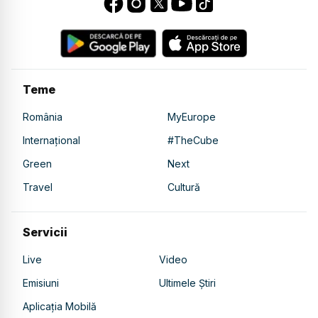
Teme
România
MyEurope
Internațional
#TheCube
Green
Next
Travel
Cultură
Servicii
Live
Video
Emisiuni
Ultimele Știri
Aplicația Mobilă