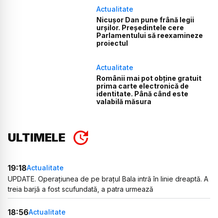
Actualitate
Nicușor Dan pune frână legii
urșilor. Președintele cere
Parlamentului să reexamineze
proiectul
Actualitate
Românii mai pot obține gratuit
prima carte electronică de
identitate. Până când este
valabilă măsura
ULTIMELE
19:18
Actualitate
UPDATE. Operațiunea de pe brațul Bala intră în linie dreaptă. A
treia barjă a fost scufundată, a patra urmează
18:56
Actualitate