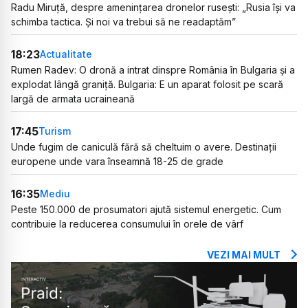
Radu Miruță, despre amenințarea dronelor rusești: „Rusia își va
schimba tactica. Și noi va trebui să ne readaptăm”
18:23
Actualitate
Rumen Radev: O dronă a intrat dinspre România în Bulgaria și a
explodat lângă graniță. Bulgaria: E un aparat folosit pe scară
largă de armata ucraineană
17:45
Turism
Unde fugim de caniculă fără să cheltuim o avere. Destinații
europene unde vara înseamnă 18-25 de grade
16:35
Mediu
Peste 150.000 de prosumatori ajută sistemul energetic. Cum
contribuie la reducerea consumului în orele de vârf
VEZI MAI MULT