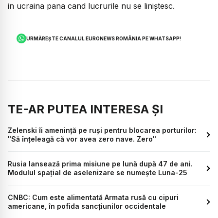
in ucraina pana cand lucrurile nu se liniștesc.
URMĂREȘTE CANALUL EURONEWS ROMÂNIA PE WHATSAPP!
TE-AR PUTEA INTERESA ȘI
Zelenski îi amenință pe ruși pentru blocarea porturilor:
"Să înţeleagă că vor avea zero nave. Zero"
Rusia lansează prima misiune pe lună după 47 de ani.
Modulul spațial de aselenizare se numește Luna-25
CNBC: Cum este alimentată Armata rusă cu cipuri
americane, în pofida sancţiunilor occidentale