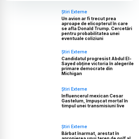
Știri Externe
Un avion ar fi trecut prea
aproape de elicopterul în care
se afla Donald Trump. Cercetări
pentru probabilitatea unei
eventuale coliziuni
Știri Externe
Candidatul progresist Abdul El-
Sayed obține victoria în alegerile
primare democrate din
Michigan
Știri Externe
Influencerul mexican Cesar
Gastelum, împușcat mortal în
timpul unei transmisiuni live
Știri Externe
Bărbat înarmat, arestat în
apropierea unui teren de golf al