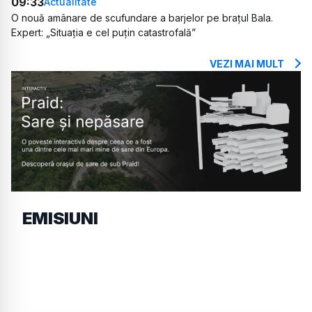
09:33
Actualitate
O nouă amânare de scufundare a barjelor pe brațul Bala.
Expert: „Situația e cel puțin catastrofală”
VEZI MAI MULT
EMISIUNI