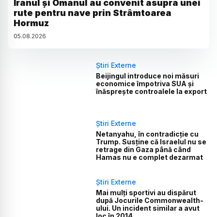
Iranul și Omanul au convenit asupra unei
rute pentru nave prin Strâmtoarea
Hormuz
05
.
08
.
2026
Știri Externe
Beijingul introduce noi măsuri
economice împotriva SUA și
înăsprește controalele la export
Știri Externe
Netanyahu, în contradicție cu
Trump. Susține că Israelul nu se
retrage din Gaza până când
Hamas nu e complet dezarmat
Știri Externe
Mai mulți sportivi au dispărut
după Jocurile Commonwealth-
ului. Un incident similar a avut
loc în 2014