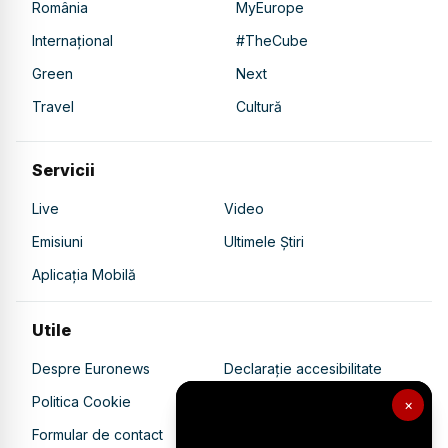
România
MyEurope
Internațional
#TheCube
Green
Next
Travel
Cultură
Servicii
Live
Video
Emisiuni
Ultimele Știri
Aplicația Mobilă
Utile
Despre Euronews
Declarație accesibilitate
Politica Cookie
Politica de confidențialitate
×
Formular de contact
Transparență în utilizarea AI