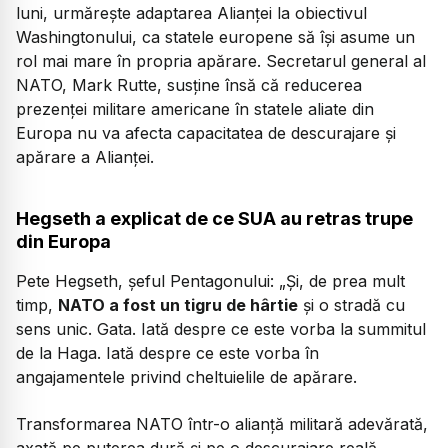
luni, urmărește adaptarea Alianței la obiectivul
Washingtonului, ca statele europene să își asume un
rol mai mare în propria apărare. Secretarul general al
NATO, Mark Rutte, susține însă că reducerea
prezenței militare americane în statele aliate din
Europa nu va afecta capacitatea de descurajare și
apărare a Alianței.
Hegseth a explicat de ce SUA au retras trupe
din Europa
Pete Hegseth, șeful Pentagonului:
„Și, de prea mult
timp,
NATO a fost un tigru de hârtie
și o stradă cu
sens unic. Gata. Iată despre ce este vorba la summitul
de la Haga. Iată despre ce este vorba în
angajamentele privind cheltuielile de apărare.
Transformarea NATO într-o alianță militară adevărată,
axată pe puterea dură și pe o descurajare reală.