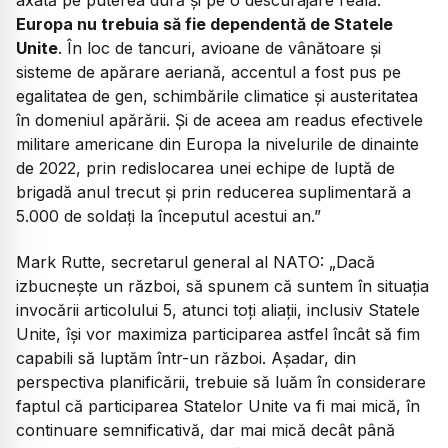
Europa nu trebuia să fie dependentă de Statele
Unite
. În loc de tancuri, avioane de vânătoare și
sisteme de apărare aeriană, accentul a fost pus pe
egalitatea de gen, schimbările climatice și austeritatea
în domeniul apărării. Și de aceea am readus efectivele
militare americane din Europa la nivelurile de dinainte
de 2022, prin redislocarea unei echipe de luptă de
brigadă anul trecut și prin reducerea suplimentară a
5.000 de soldați la începutul acestui an.”
Mark Rutte, secretarul general al NATO:
„Dacă
izbucnește un război, să spunem că suntem în situația
invocării articolului 5, atunci toți aliații, inclusiv Statele
Unite, își vor maximiza participarea astfel încât să fim
capabili să luptăm într-un război. Așadar, din
perspectiva planificării, trebuie să luăm în considerare
faptul că participarea Statelor Unite va fi mai mică, în
continuare semnificativă, dar mai mică decât până