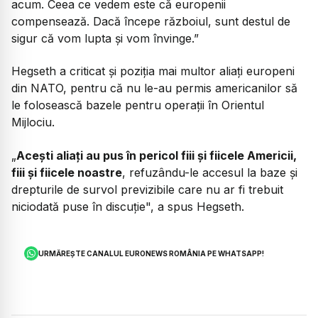
acum. Ceea ce vedem este că europenii
compensează. Dacă începe războiul, sunt destul de
sigur că vom lupta și vom învinge.”
Hegseth a criticat și poziția mai multor aliați europeni
din NATO, pentru că nu le-au permis americanilor să
le folosească bazele pentru operații în Orientul
Mijlociu.
„
Acești aliați au pus în pericol fiii și fiicele Americii,
fiii și fiicele noastre
, refuzându-le accesul la baze și
drepturile de survol previzibile care nu ar fi trebuit
niciodată puse în discuție",
a spus Hegseth.
URMĂREȘTE CANALUL EURONEWS ROMÂNIA PE WHATSAPP!