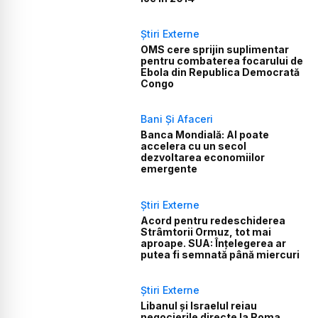
Știri Externe
OMS cere sprijin suplimentar
pentru combaterea focarului de
Ebola din Republica Democrată
Congo
Bani Și Afaceri
Banca Mondială: AI poate
accelera cu un secol
dezvoltarea economiilor
emergente
Știri Externe
Acord pentru redeschiderea
Strâmtorii Ormuz, tot mai
aproape. SUA: Înțelegerea ar
putea fi semnată până miercuri
Știri Externe
Libanul și Israelul reiau
negocierile directe la Roma