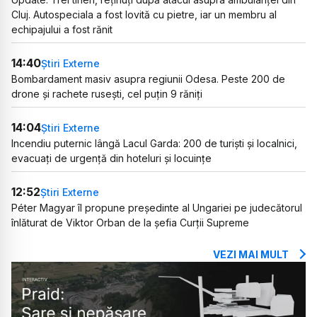
Cluj. Autospeciala a fost lovită cu pietre, iar un membru al
echipajului a fost rănit
14:40
Știri Externe
Bombardament masiv asupra regiunii Odesa. Peste 200 de
drone și rachete rusești, cel puțin 9 răniți
14:04
Știri Externe
Incendiu puternic lângă Lacul Garda: 200 de turiști și localnici,
evacuați de urgență din hoteluri și locuințe
12:52
Știri Externe
Péter Magyar îl propune președinte al Ungariei pe judecătorul
înlăturat de Viktor Orban de la șefia Curții Supreme
VEZI MAI MULT