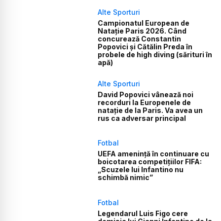
Alte Sporturi
Campionatul European de
Natație Paris 2026. Când
concurează Constantin
Popovici și Cătălin Preda în
probele de high diving (sărituri în
apă)
Alte Sporturi
David Popovici vânează noi
recorduri la Europenele de
natație de la Paris. Va avea un
rus ca adversar principal
Fotbal
UEFA amenință în continuare cu
boicotarea competițiilor FIFA:
„Scuzele lui Infantino nu
schimbă nimic”
Fotbal
Legendarul Luis Figo cere