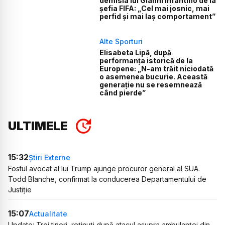
demisia lui Gianni Infantino de la
șefia FIFA: „Cel mai josnic, mai
perfid și mai laș comportament”
Alte Sporturi
Elisabeta Lipă, după
performanța istorică de la
Europene: „N-am trăit niciodată
o asemenea bucurie. Această
generație nu se resemnează
când pierde”
ULTIMELE
15:32
Știri Externe
Fostul avocat al lui Trump ajunge procuror general al SUA.
Todd Blanche, confirmat la conducerea Departamentului de
Justiție
15:07
Actualitate
Update: Trei tineri, reținuți după atacul asupra ambulanței din