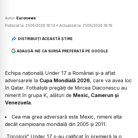
Autor:
Euronews
Publicat la:
21/05/2026 16:13
•
Actualizat la:
21/05/2026 16:16
DISTRIBUIȚI ACEASTĂ ȘTIRE
ADAUGĂ-NE CA SURSĂ PREFERATĂ PE GOOGLE
Echipa națională Under 17 a României și-a aflat
adversarele la
Cupa Mondială 2026
, care va avea loc
în Qatar. Fotbaliștii pregăiți de Mircea Diaconescu au
nimerit în grupa K, alături de
Mexic, Camerun și
Venezuela
.
Cea mai grea adversară este Mexic, nimeni alta
decât campioana mondială din 2005 și 2011.
„Tricolorii” Under 17 s-au calificat în premieră la o