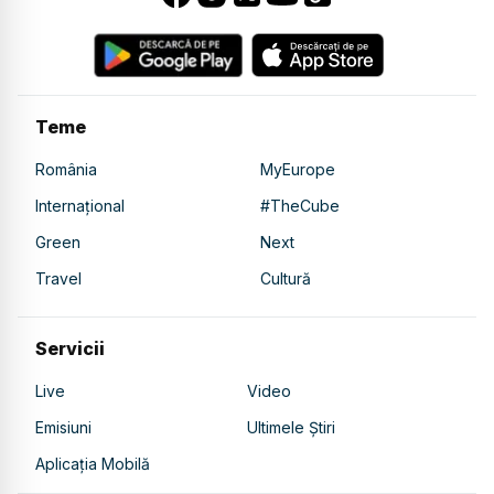
Teme
România
MyEurope
Internațional
#TheCube
Green
Next
Travel
Cultură
Servicii
Live
Video
Emisiuni
Ultimele Știri
Aplicația Mobilă