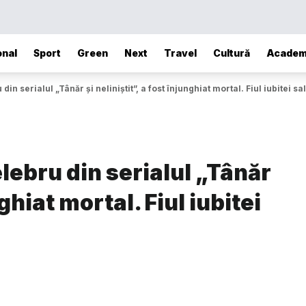
onal
Sport
Green
Next
Travel
Cultură
Academ
n serialul „Tânăr și neliniștit”, a fost înjunghiat mortal. Fiul iubitei s
ebru din serialul „Tânăr
nghiat mortal. Fiul iubitei