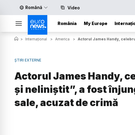
Română
Video
România
My Europe
Internați
>
Internațional
>
America
>
Actorul James Handy, celebru di
ȘTIRI EXTERNE
Actorul James Handy, cel
și neliniștit”, a fost înju
sale, acuzat de crimă