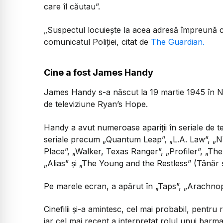
care îl căutau”.
„
Suspectul locuiește la acea adresă împreună c
comunicatul Poliției, citat de
The Guardian.
Cine a fost James Handy
James Handy s-a născut la 19 martie 1945 în Ne
de televiziune Ryan’s Hope.
Handy a avut numeroase apariții în seriale de tel
seriale precum „Quantum Leap”, „L.A. Law”, „N
Place”, „Walker, Texas Ranger”, „Profiler”, „Th
„Alias” și „The Young and the Restless” (Tânăr și
Pe marele ecran, a apărut în „Taps”, „Arachnop
Cinefilii și-a amintesc, cel mai probabil, pentru
iar cel mai recent a interpretat rolul unui ba