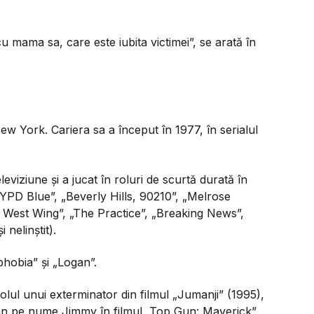
u mama sa, care este iubita victimei
”, se arată în
w York. Cariera sa a început în 1977, în serialul
eviziune și a jucat în roluri de scurtă durată în
YPD Blue”, „Beverly Hills, 90210”, „Melrose
e West Wing”, „The Practice”, „Breaking News”,
 nelinștit).
hobia” și „Logan”.
 rolul unui exterminator din filmul „Jumanji” (1995),
rman pe nume Jimmy în filmul „Top Gun: Maverick”