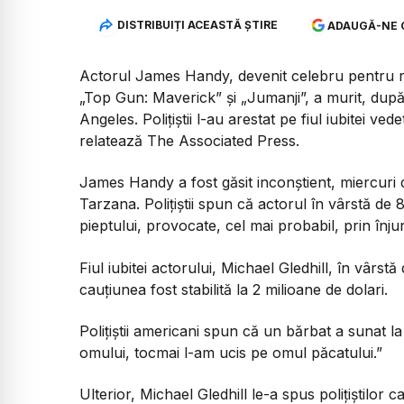
DISTRIBUIȚI ACEASTĂ ȘTIRE
ADAUGĂ-NE 
Actorul James Handy, devenit celebru pentru rolul
„Top Gun: Maverick” și „Jumanji”, a murit, după 
Angeles. Polițiștii l-au arestat pe fiul iubitei ve
relatează The Associated Press.
James Handy a fost găsit inconștient, miercuri d
Tarzana. Polițiștii spun că actorul în vârstă d
pieptului, provocate, cel mai probabil, prin înju
Fiul iubitei actorului, Michael Gledhill, în vârst
cauțiunea fost stabilită la 2 milioane de dolari.
Polițiștii americani spun că un bărbat a sunat 
omului, tocmai l-am ucis pe omul păcatului.”
Ulterior, Michael Gledhill le-a spus polițiștilor c