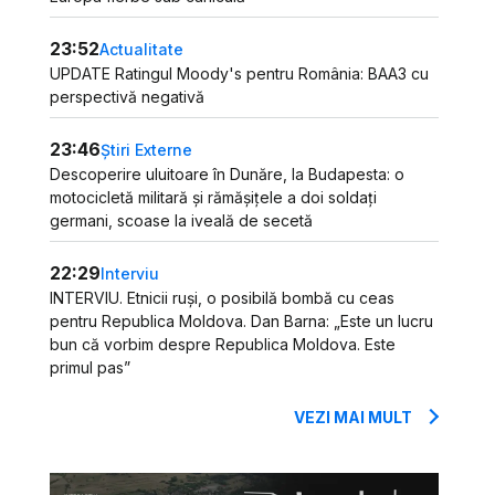
23:52
Actualitate
UPDATE Ratingul Moody's pentru România: BAA3 cu
perspectivă negativă
23:46
Știri Externe
Descoperire uluitoare în Dunăre, la Budapesta: o
motocicletă militară și rămășițele a doi soldați
germani, scoase la iveală de secetă
22:29
Interviu
INTERVIU. Etnicii ruși, o posibilă bombă cu ceas
pentru Republica Moldova. Dan Barna: „Este un lucru
bun că vorbim despre Republica Moldova. Este
primul pas”
VEZI MAI MULT