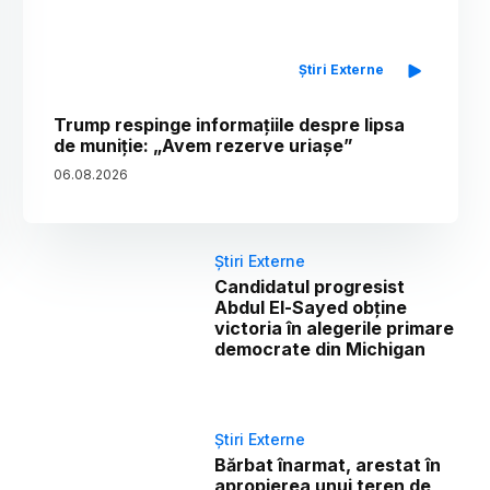
Știri Externe
Trump respinge informațiile despre lipsa
de muniție: „Avem rezerve uriașe”
06
.
08
.
2026
Știri Externe
Candidatul progresist
Abdul El-Sayed obține
victoria în alegerile primare
democrate din Michigan
Știri Externe
Bărbat înarmat, arestat în
apropierea unui teren de