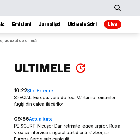
ic
Emisiuni
Jurnaliști
Ultimele Stiri
Live
ale, acuzat de crimă
ULTIMELE
10:22
Știri Externe
SPECIAL. Europa: vară de foc. Mărturiile românilor
fugiți din calea flăcărilor
09:56
Actualitate
PE SCURT: Nicușor Dan retrimite legea urșilor, Rusia
vrea să interzică singurul partid anti-război, iar
Europa fierbe sub caniculă