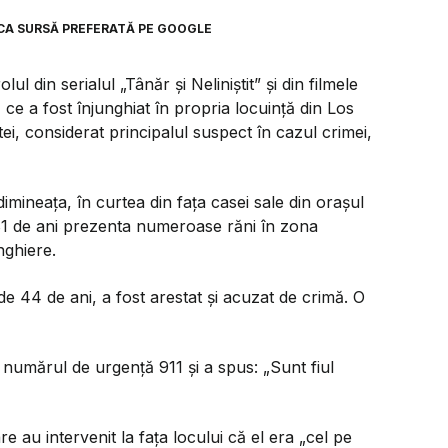
CA SURSĂ PREFERATĂ PE GOOGLE
 din serialul „Tânăr și Neliniștit” și din filmele
ce a fost înjunghiat în propria locuință din Los
detei, considerat principalul suspect în cazul crimei,
imineața, în curtea din fața casei sale din orașul
e 81 de ani prezenta numeroase răni în zona
nghiere.
ă de 44 de ani, a fost arestat și acuzat de crimă. O
la numărul de urgență 911 și a spus:
„Sunt fiul
are au intervenit la fața locului că el era „cel pe