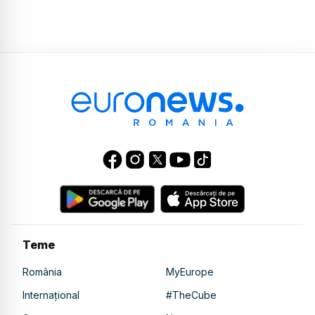
Teme
România
MyEurope
Internațional
#TheCube