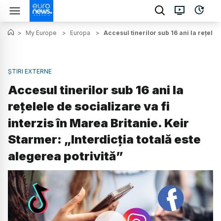
>
My Europe
>
Europa
>
Accesul tinerilor sub 16 ani la rețelel
ȘTIRI EXTERNE
Accesul tinerilor sub 16 ani la
rețelele de socializare va fi
interzis în Marea Britanie. Keir
Starmer: „Interdicția totală este
alegerea potrivită”