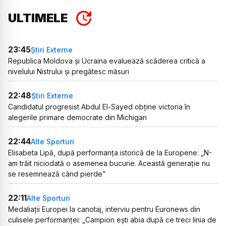
ULTIMELE
23:45
Știri Externe
Republica Moldova și Ucraina evaluează scăderea critică a
nivelului Nistrului și pregătesc măsuri
22:48
Știri Externe
Candidatul progresist Abdul El-Sayed obține victoria în
alegerile primare democrate din Michigan
22:44
Alte Sporturi
Elisabeta Lipă, după performanța istorică de la Europene: „N-
am trăit niciodată o asemenea bucurie. Această generație nu
se resemnează când pierde”
22:11
Alte Sporturi
Medaliații Europei la canotaj, interviu pentru Euronews din
culisele performanței: „Campion ești abia după ce treci linia de