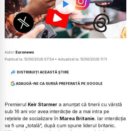
Watch
Autor:
Euronews
Publicat la:
15/06/2026 07:54
•
Actualizat la:
15/06/2026 11:11
DISTRIBUIȚI ACEASTĂ ȘTIRE
ADAUGĂ-NE CA SURSĂ PREFERATĂ PE GOOGLE
Premierul
Keir Starmer
a anunțat că tinerii cu vârstă
sub 16 ani vor avea interdicție de a mai intra pe
rețelele de socializare în
Marea Britanie
. Iar interdicția
va fi una „totală”, după cum spune liderul britanic.