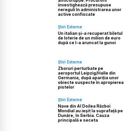
anticorupție. Procurorii
investighează presupuse
nereguli în administrarea unor
active confiscate
Știri Externe
Un italian și-a recuperat biletul
de loterie de un milion de euro
după ce l-a aruncat la gunoi
Știri Externe
Zboruri perturbate pe
aeroportul Leipzig/Halle din
Germania, după apariția unor
obiecte suspecte în apropierea
pistelor
Știri Externe
Nave din Al Doilea Război
Mondial au ieșit la suprafață pe
Dunăre, în Serbia. Cauza
principală e seceta