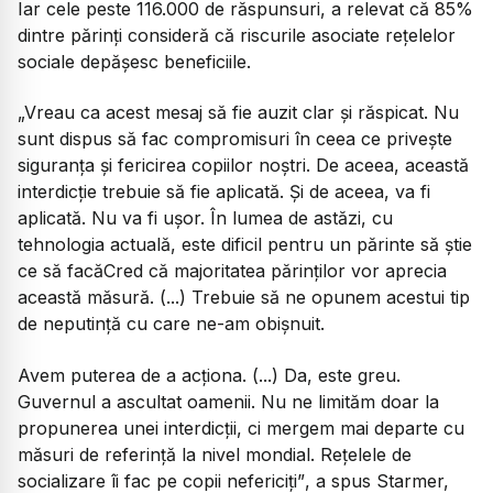
Iar cele peste 116.000 de răspunsuri, a relevat că 85%
dintre părinți consideră că riscurile asociate rețelelor
sociale depășesc beneficiile.
„Vreau ca acest mesaj să fie auzit clar și răspicat. Nu
sunt dispus să fac compromisuri în ceea ce privește
siguranța și fericirea copiilor noștri. De aceea, această
interdicție trebuie să fie aplicată. Și de aceea, va fi
aplicată. Nu va fi ușor. În lumea de astăzi, cu
tehnologia actuală, este dificil pentru un părinte să știe
ce să facăCred că majoritatea părinților vor aprecia
această măsură. (...) Trebuie să ne opunem acestui tip
de neputință cu care ne-am obișnuit.
Avem puterea de a acționa. (...) Da, este greu.
Guvernul a ascultat oamenii. Nu ne limităm doar la
propunerea unei interdicții, ci mergem mai departe cu
măsuri de referință la nivel mondial. Rețelele de
socializare îi fac pe copii nefericiți”
, a spus Starmer,