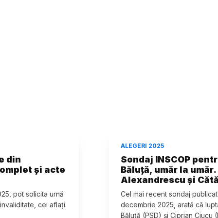
ALEGERI 2025
e din
Sondaj INSCOP pentru
omplet și acte
Băluță, umăr la umăr
Alexandrescu și Cătă
25, pot solicita urnă
Cel mai recent sondaj publicat
validitate, cei aflați
decembrie 2025, arată că lupta
Băluță (PSD) și Ciprian Ciucu