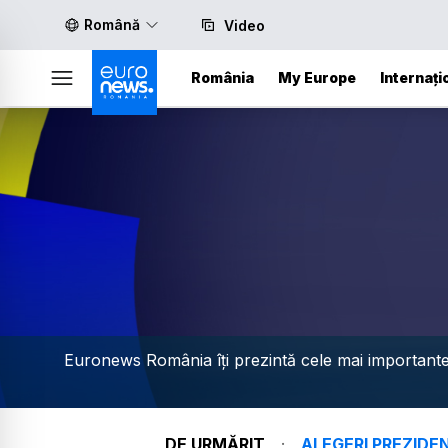
Română
Video
România
My Europe
Internați
Euronews România îți prezintă cele mai importante i
.
DE URMĂRIT
ALEGERI PREZIDE