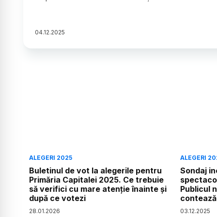
04
.
12
.
2025
ALEGERI 2025
ALEGERI 20
Buletinul de vot la alegerile pentru
Sondaj in
Primăria Capitalei 2025. Ce trebuie
spectacol
să verifici cu mare atenție înainte și
Publicul 
după ce votezi
contează
28
.
01
.
2026
03
.
12
.
2025