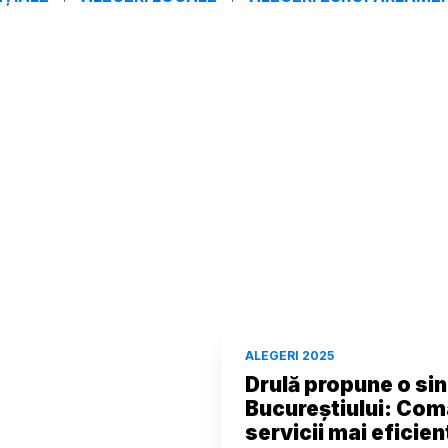
ALEGERI 2025
Drulă propune o si
Bucureștiului: Com
servicii mai eficien