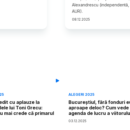
Alexandrescu (independentă, su
AUR).
08
.
12
.
2025
25
ALEGERI 2025
edit cu aplauze la
Bucureștiul, fără fonduri 
ele lui Toni Grecu:
aproape deloc? Cum vede
nu mai crede că primarul
agenda de lucru a viitorulu
03
.
12
.
2025