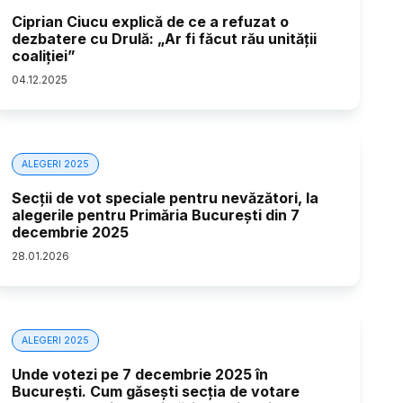
Ciprian Ciucu explică de ce a refuzat o
dezbatere cu Drulă: „Ar fi făcut rău unității
coaliției”
04
.
12
.
2025
ALEGERI 2025
Secții de vot speciale pentru nevăzători, la
alegerile pentru Primăria București din 7
decembrie 2025
28
.
01
.
2026
ALEGERI 2025
Unde votezi pe 7 decembrie 2025 în
București. Cum găsești secția de votare