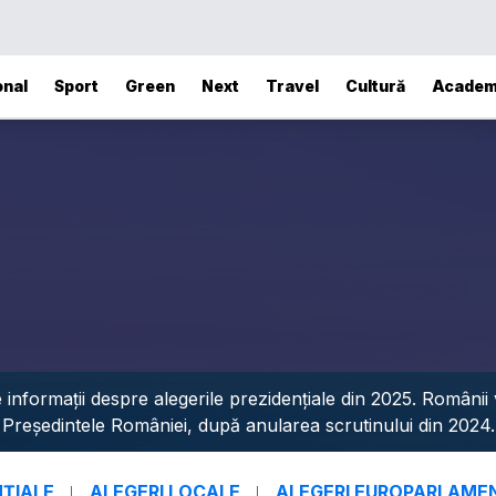
onal
Sport
Green
Next
Travel
Cultură
Academ
nformații despre alegerile prezidențiale din 2025. Românii 
Președintele României, după anularea scrutinului din 2024.
NȚIALE
ALEGERI LOCALE
ALEGERI EUROPARLAME