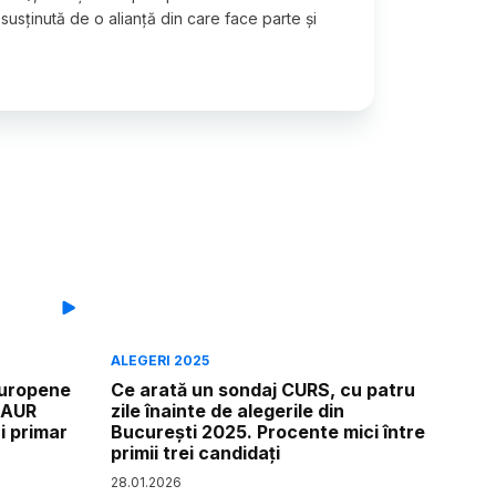
sținută de o alianță din care face parte și
ALEGERI 2025
europene
Ce arată un sondaj CURS, cu patru
 AUR
zile înainte de alegerile din
i primar
București 2025. Procente mici între
primii trei candidați
28
.
01
.
2026