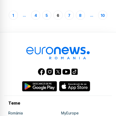
...
...
1
4
5
6
7
8
10
Teme
România
MyEurope