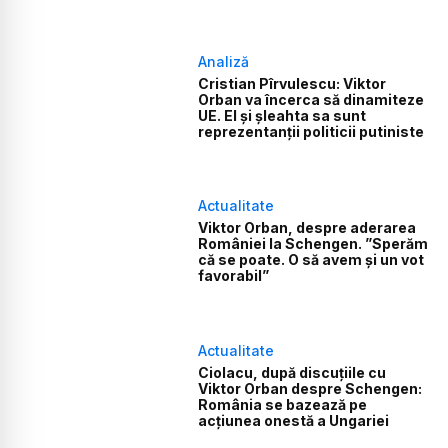
Analiză
Cristian Pîrvulescu: Viktor
Orban va încerca să dinamiteze
UE. El și șleahta sa sunt
reprezentanții politicii putiniste
Actualitate
Viktor Orban, despre aderarea
României la Schengen. ”Sperăm
că se poate. O să avem şi un vot
favorabil”
Actualitate
Ciolacu, după discuțiile cu
Viktor Orban despre Schengen:
România se bazează pe
acțiunea onestă a Ungariei