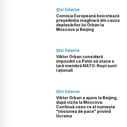
Știri Externe
Comisia Europeană boicotează
președinția maghiară din cauza
deplasărilor lui Orbán la
Moscova și Beijing
Știri Externe
Viktor Orban consideră
imposibil ca Putin să atace o
țară membră NATO: Rușii sunt
raţionali
Știri Externe
Viktor Orban a ajuns la Beijing,
după vizita la Moscova:
Continuă ceea ce el numeşte
"misiunea de pace" privind
Ucraina