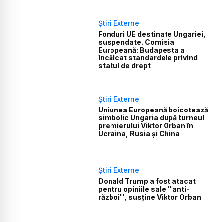
Știri Externe
Fonduri UE destinate Ungariei,
suspendate. Comisia
Europeană: Budapesta a
încălcat standardele privind
statul de drept
Știri Externe
Uniunea Europeană boicotează
simbolic Ungaria după turneul
premierului Viktor Orban în
Ucraina, Rusia și China
Știri Externe
Donald Trump a fost atacat
pentru opiniile sale ''anti-
război'', susţine Viktor Orban