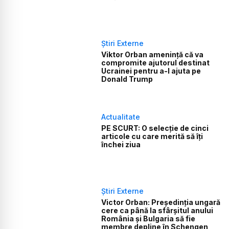
Știri Externe
Viktor Orban amenință că va
compromite ajutorul destinat
Ucrainei pentru a-l ajuta pe
Donald Trump
Actualitate
PE SCURT: O selecție de cinci
articole cu care merită să îți
închei ziua
Știri Externe
Victor Orban: Preşedinţia ungară
cere ca până la sfârşitul anului
România şi Bulgaria să fie
membre depline în Schengen