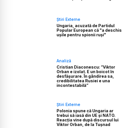
Știri Externe
Ungaria, acuzată de Partidul
Popular European că "a deschis
ușile pentru spionii ruși"
Analiză
Cristian Diaconescu: ”Viktor
Orban e izolat. E un boicot în
desfășurare. În gândirea sa,
credibilitatea Rusiei e una
incontestabilă”
Știri Externe
Polonia spune că Ungaria ar
trebui să iasă din UE și NATO.
Reacția vine după discursul lui
Viktor Orban, de la Tușnad