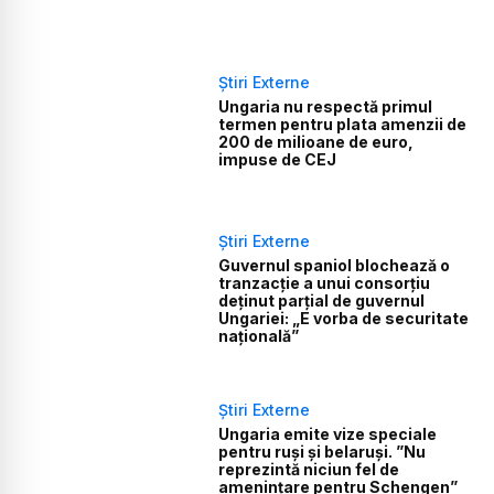
Știri Externe
Ungaria nu respectă primul
termen pentru plata amenzii de
200 de milioane de euro,
impuse de CEJ
Știri Externe
Guvernul spaniol blochează o
tranzacție a unui consorțiu
deținut parțial de guvernul
Ungariei: „E vorba de securitate
națională”
Știri Externe
Ungaria emite vize speciale
pentru ruși și belaruşi. ”Nu
reprezintă niciun fel de
ameninţare pentru Schengen”