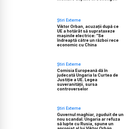
Știri Externe
Viktor Orban, acuzații după ce
UE a hotărât să suprataxeze
mașinile electrice: ”Se
îndreaptă către un război rece
economic cu China
Știri Externe
Comisia Europeană dă în
judecată Ungaria la Curtea de
Justiție a UE. Legea
suveranității, sursa
controverselor
Știri Externe
Guvernul maghiar, zguduit de un
nou scandal. Ungaria ar refuza
să lupte cu Rusia, spune un
apropiat al lui Viktor Orbán