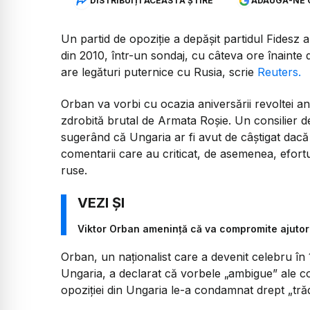
DISTRIBUIȚI ACEASTĂ ȘTIRE
ADAUGĂ-NE 
Un partid de opoziție a depășit partidul Fidesz 
din 2010, într-un sondaj, cu câteva ore înainte 
are legături puternice cu Rusia, scrie
Reuters.
Orban va vorbi cu ocazia aniversării revoltei an
zdrobită brutal de Armata Roșie. Un consilier d
sugerând că Ungaria ar fi avut de câștigat dacă n
comentarii care au criticat, de asemenea, efortu
ruse.
Viktor Orban amenință că va compromite ajutoru
Orban, un naționalist care a devenit celebru în
Ungaria, a declarat că vorbele „ambigue” ale con
opoziției din Ungaria le-a condamnat drept „tră