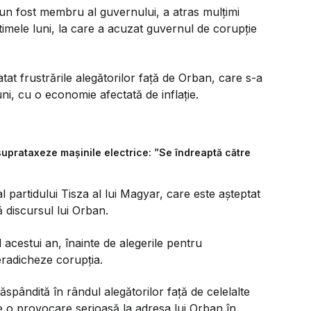
, un fost membru al guvernului, a atras mulțimi
ultimele luni, la care a acuzat guvernul de corupție
at frustrările alegătorilor față de Orban, care s-a
ni, cu o economie afectată de inflație.
suprataxeze mașinile electrice: ”Se îndreaptă către
al partidului Tisza al lui Magyar, care este așteptat
 discursul lui Orban.
 acestui an, înainte de alegerile pentru
radicheze corupția.
ăspândită în rândul alegătorilor față de celelalte
ze o provocare serioasă la adresa lui Orban în