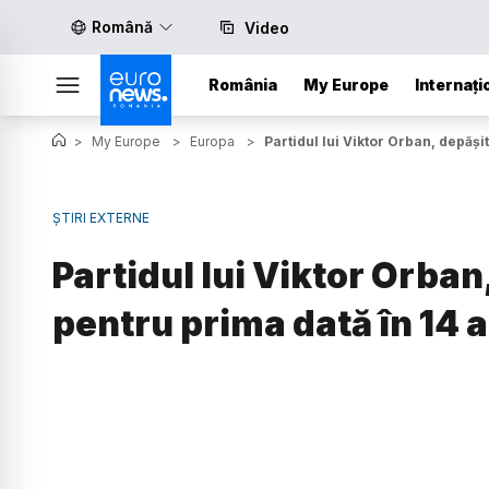
Română
Video
România
My Europe
Internați
>
My Europe
>
Europa
>
Partidul lui Viktor Orban, depăși
ȘTIRI EXTERNE
Partidul lui Viktor Orban
pentru prima dată în 14 a