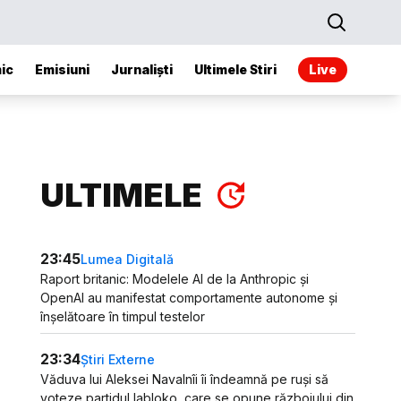
ic
Emisiuni
Jurnaliști
Ultimele Stiri
Live
ULTIMELE
23:45
Lumea Digitală
Raport britanic: Modelele AI de la Anthropic și
OpenAI au manifestat comportamente autonome și
înșelătoare în timpul testelor
23:34
Știri Externe
Văduva lui Aleksei Navalnîi îi îndeamnă pe ruși să
voteze partidul Iabloko, care se opune războiului din