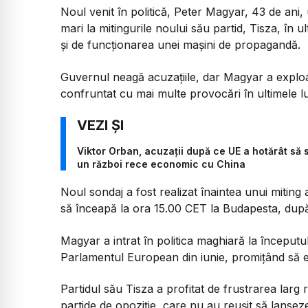
Noul venit în politică, Peter Magyar, 43 de ani
mari la mitingurile noului său partid, Tisza, în 
și de funcționarea unei mașini de propagandă.
Guvernul neagă acuzațiile, dar Magyar a exploat
confruntat cu mai multe provocări în ultimele lu
Viktor Orban, acuzații după ce UE a hotărât să 
un război rece economic cu China
Noul sondaj a fost realizat înaintea unui miting 
să înceapă la ora 15.00 CET la Budapesta, după
Magyar a intrat în politica maghiară la începutul
Parlamentul European din iunie, promițând să e
Partidul său Tisza a profitat de frustrarea larg r
partide de opoziție, care nu au reușit să lanse