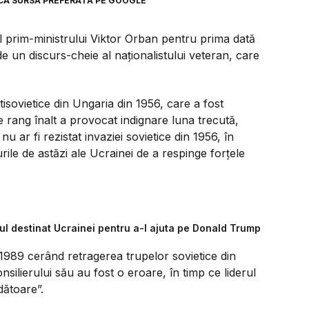
CA SURSĂ PREFERATĂ PE GOOGLE
al prim-ministrului Viktor Orban pentru prima dată
de un discurs-cheie al naționalistului veteran, care
tisovietice din Ungaria din 1956, care a fost
e rang înalt a provocat indignare luna trecută,
u ar fi rezistat invaziei sovietice din 1956, în
rile de astăzi ale Ucrainei de a respinge forțele
l destinat Ucrainei pentru a-l ajuta pe Donald Trump
 1989 cerând retragerea trupelor sovietice din
silierului său au fost o eroare, în timp ce liderul
dătoare”.