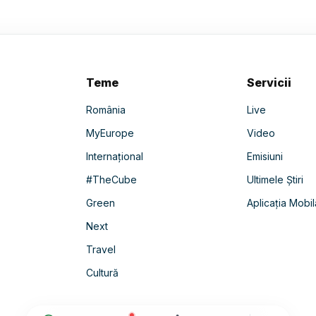
Teme
Servicii
România
Live
MyEurope
Video
Internațional
Emisiuni
#TheCube
Ultimele Știri
Green
Aplicația Mobil
Next
Travel
Cultură