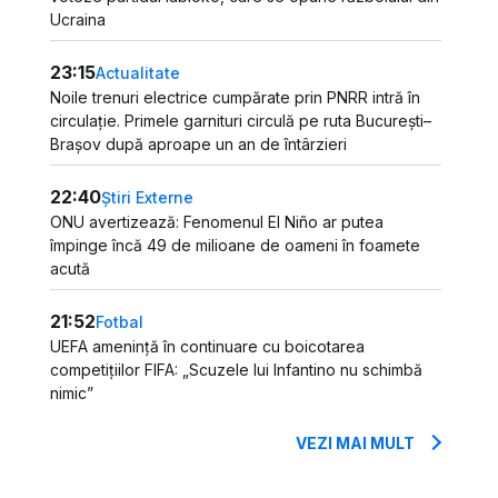
Ucraina
23:15
Actualitate
Noile trenuri electrice cumpărate prin PNRR intră în
circulație. Primele garnituri circulă pe ruta București–
Brașov după aproape un an de întârzieri
22:40
Știri Externe
ONU avertizează: Fenomenul El Niño ar putea
împinge încă 49 de milioane de oameni în foamete
acută
21:52
Fotbal
UEFA amenință în continuare cu boicotarea
competițiilor FIFA: „Scuzele lui Infantino nu schimbă
nimic”
VEZI MAI MULT