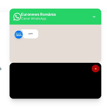
Euronews România
Canal WhatsApp
Utile
Despre Euronews
Declarație accesibilitate
Politica Cookie
Politica de confidențialitate
×
ă
Formular de contact
Transparență în utilizarea AI
Gestionați preferințele