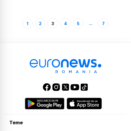
...
1
2
3
4
5
7
Teme