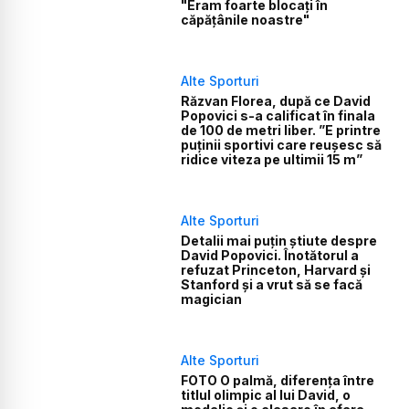
"Eram foarte blocați în
căpățânile noastre"
Alte Sporturi
Răzvan Florea, după ce David
Popovici s-a calificat în finala
de 100 de metri liber. ”E printre
puținii sportivi care reușesc să
ridice viteza pe ultimii 15 m”
Alte Sporturi
Detalii mai puțin știute despre
David Popovici. Înotătorul a
refuzat Princeton, Harvard și
Stanford și a vrut să se facă
magician
Alte Sporturi
FOTO O palmă, diferența între
titlul olimpic al lui David, o