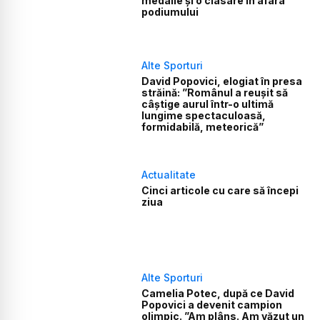
medalie și o clasare în afara
podiumului
Alte Sporturi
David Popovici, elogiat în presa
străină: ”Românul a reușit să
câștige aurul într-o ultimă
lungime spectaculoasă,
formidabilă, meteorică”
Actualitate
Cinci articole cu care să începi
ziua
Alte Sporturi
Camelia Potec, după ce David
Popovici a devenit campion
olimpic. ”Am plâns. Am văzut un