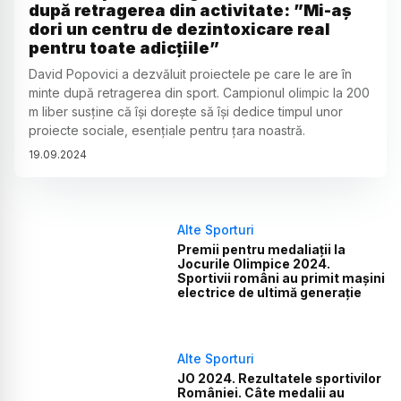
după retragerea din activitate: ”Mi-aș
dori un centru de dezintoxicare real
pentru toate adicţiile”
David Popovici a dezvăluit proiectele pe care le are în
minte după retragerea din sport. Campionul olimpic la 200
m liber susține că își dorește să își dedice timpul unor
proiecte sociale, esențiale pentru țara noastră.
19
.
09
.
2024
Alte Sporturi
Premii pentru medaliații la
Jocurile Olimpice 2024.
Sportivii români au primit mașini
electrice de ultimă generație
Alte Sporturi
JO 2024. Rezultatele sportivilor
României. Câte medalii au