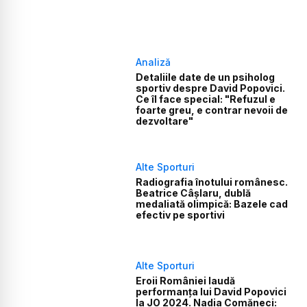
Analiză
Detaliile date de un psiholog
sportiv despre David Popovici.
Ce îl face special: "Refuzul e
foarte greu, e contrar nevoii de
dezvoltare"
Alte Sporturi
Radiografia înotului românesc.
Beatrice Câșlaru, dublă
medaliată olimpică: Bazele cad
efectiv pe sportivi
Alte Sporturi
Eroii României laudă
performanța lui David Popovici
la JO 2024. Nadia Comăneci: