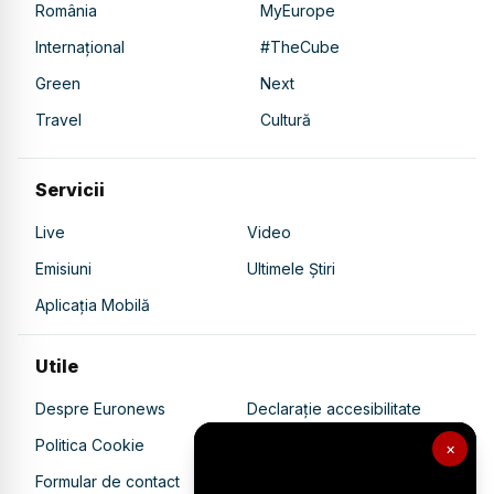
România
MyEurope
Internațional
#TheCube
Green
Next
Travel
Cultură
Servicii
Live
Video
Emisiuni
Ultimele Știri
Aplicația Mobilă
Utile
Despre Euronews
Declarație accesibilitate
Politica Cookie
Politica de confidențialitate
×
Formular de contact
Transparență în utilizarea AI