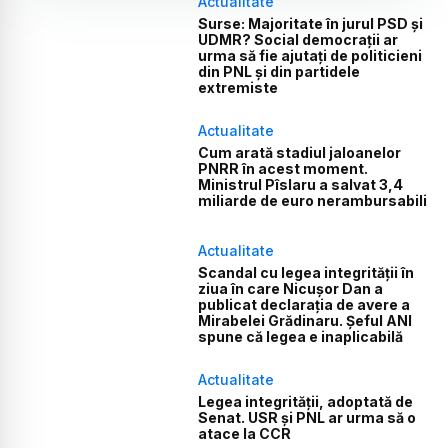
Actualitate
Surse: Majoritate în jurul PSD și
UDMR? Social democrații ar
urma să fie ajutați de politicieni
din PNL și din partidele
extremiste
Actualitate
Cum arată stadiul jaloanelor
PNRR în acest moment.
Ministrul Pîslaru a salvat 3,4
miliarde de euro nerambursabili
Actualitate
Scandal cu legea integrității în
ziua în care Nicușor Dan a
publicat declarația de avere a
Mirabelei Grădinaru. Șeful ANI
spune că legea e inaplicabilă
Actualitate
Legea integrității, adoptată de
Senat. USR și PNL ar urma să o
atace la CCR