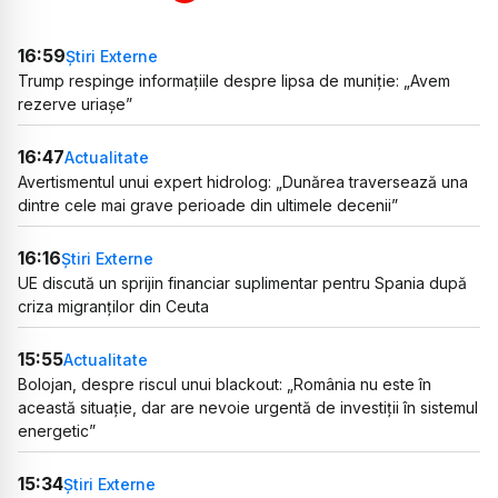
16:59
Știri Externe
Trump respinge informațiile despre lipsa de muniție: „Avem
rezerve uriașe”
16:47
Actualitate
Avertismentul unui expert hidrolog: „Dunărea traversează una
dintre cele mai grave perioade din ultimele decenii”
16:16
Știri Externe
UE discută un sprijin financiar suplimentar pentru Spania după
criza migranților din Ceuta
15:55
Actualitate
Bolojan, despre riscul unui blackout: „România nu este în
această situație, dar are nevoie urgentă de investiții în sistemul
energetic”
15:34
Știri Externe