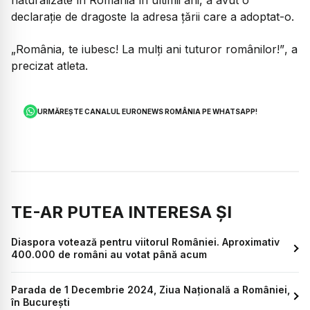
naturalizate în România în ultimii ani, a avut o
declarație de dragoste la adresa țării care a adoptat-o.
„România, te iubesc! La mulți ani tuturor românilor!”
, a
precizat atleta.
URMĂREȘTE CANALUL EURONEWS ROMÂNIA PE WHATSAPP!
TE-AR PUTEA INTERESA ȘI
Diaspora votează pentru viitorul României. Aproximativ
400.000 de români au votat până acum
Parada de 1 Decembrie 2024, Ziua Națională a României,
în București