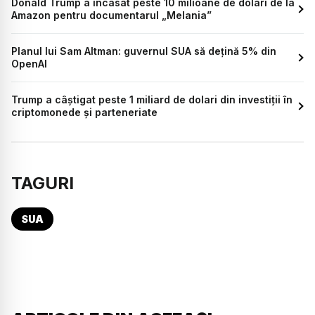
Donald Trump a încasat peste 10 milioane de dolari de la
Amazon pentru documentarul „Melania”
Planul lui Sam Altman: guvernul SUA să dețină 5% din
OpenAI
Trump a câștigat peste 1 miliard de dolari din investiții în
criptomonede și parteneriate
TAGURI
SUA