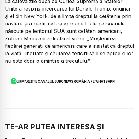
La câteva zile după ce Curtea Supremă a Statelor
Unite a respins încercarea lui Donald Trump, originar
și el din New York, de a limita dreptul la cetățenie prin
naștere și a reafirmat că aproape toate persoanele
născute pe teritoriul SUA sunt cetățeni americani,
Zohran Mamdani a declarat vineri:
„Moștenirea
fiecărei generații de americani care a insistat ca dreptul
la viață, libertate și căutarea fericirii să li se aplice și lor
nu este doar o amintire a trecutului”.
URMĂREȘTE CANALUL EURONEWS ROMÂNIA PE WHATSAPP!
TE-AR PUTEA INTERESA ȘI