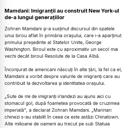
Mamdani: Imigranții au construit New York-ul
de-a lungul generațiilor
Zohran Mamdani și-a susținut discursul din spatele
unui birou aflat în primăria orașului, care i-a aparținut
primului președinte al Statelor Unite, George
Washington. Biroul este cu aproximativ un secol mai
vechi decât biroul Resolute de la Casa Albă.
Înconjurat de americani născuți în alte țări, la fel ca el,
Mamdani a vorbit despre valurile de imigranți care au
contribuit la dezvoltarea și identitatea orașului.
„Sute de mii de imigranți irlandezi au ajuns aici cu
stomacul gol, după foametea provocată de cruzimea
imperială”
, a declarat Zohran Mamdani.
„Marinari
chinezi s-au stabilit în ceea ce este astăzi Chinatown.
Alte milioane de oameni au trecut pe sub Statuia