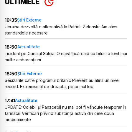
ULTIMELE
19:35
Știri Externe
Ucraina dezvoltă o alternativă la Patriot. Zelenski: Am atins
standardele necesare
18:50
Actualitate
Incident pe Canalul Sulina: O navă încărcată cu bitum a lovit mai
multe ambarcațiuni
18:50
Știri Externe
Sesizările către programul britanic Prevent au atins un nivel
record. Extremismul de dreapta, pe primul loc
17:41
Actualitate
UPDATE: Colebil și Panzcebil nu mai pot fi vândute temporar în
farmacii. Verificări privind substanța activă din cele două
medicamente