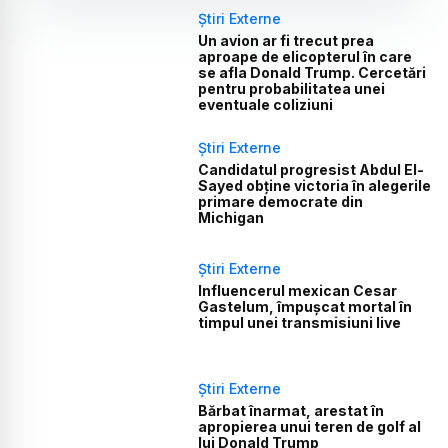
Știri Externe
Un avion ar fi trecut prea
aproape de elicopterul în care
se afla Donald Trump. Cercetări
pentru probabilitatea unei
eventuale coliziuni
Știri Externe
Candidatul progresist Abdul El-
Sayed obține victoria în alegerile
primare democrate din
Michigan
Știri Externe
Influencerul mexican Cesar
Gastelum, împușcat mortal în
timpul unei transmisiuni live
Știri Externe
Bărbat înarmat, arestat în
apropierea unui teren de golf al
lui Donald Trump