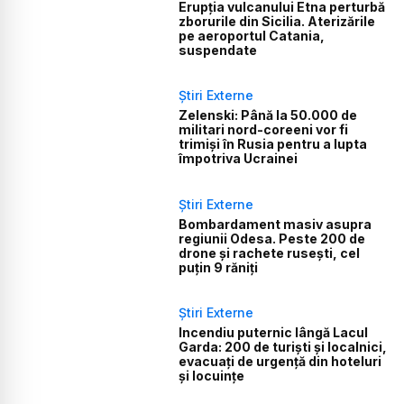
Erupția vulcanului Etna perturbă
zborurile din Sicilia. Aterizările
pe aeroportul Catania,
suspendate
Știri Externe
Zelenski: Până la 50.000 de
militari nord-coreeni vor fi
trimiși în Rusia pentru a lupta
împotriva Ucrainei
Știri Externe
Bombardament masiv asupra
regiunii Odesa. Peste 200 de
drone și rachete rusești, cel
puțin 9 răniți
Știri Externe
Incendiu puternic lângă Lacul
Garda: 200 de turiști și localnici,
evacuați de urgență din hoteluri
și locuințe