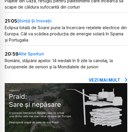
Plajele din Gaza, refugiu pentru palestinienii care încearcă să
scape de căldura sufocantă din corturi
21:05
Știință Și Inovații
Eclipsa totală de Soare pune la încercare rețelele electrice din
Europa. Cât va scădea producția de energie solară în Spania
și Portugalia
20:59
Alte Sporturi
Românii, stăpânii apelor. 14 medalii în 9 zile la canotaj, la
Europenele de seniori și la Mondialele de juniori
VEZI MAI MULT