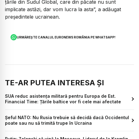
țările din Sudul Global, care din păcate nu sunt
implicate astăzi, dar vom lucra la asta”, a adăugat
președintele ucrainean.
URMĂREȘTE CANALUL EURONEWS ROMÂNIA PE WHATSAPP!
TE-AR PUTEA INTERESA ȘI
SUA reduc asistența militară pentru Europa de Est.
Financial Time: Țările baltice vor fi cele mai afectate
Șeful NATO: Nu Rusia trebuie să decidă dacă Occidentul
poate sau nu să trimită trupe în Ucraina
Putin: Zelenski să vină la Moscova. Liderul de la Kremlin