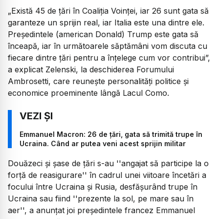
„Există 45 de țări în Coaliția Voinței, iar 26 sunt gata să
garanteze un sprijin real, iar Italia este una dintre ele.
Președintele (american Donald) Trump este gata să
înceapă, iar în următoarele săptămâni vom discuta cu
fiecare dintre țări pentru a înțelege cum vor contribui”,
a explicat Zelenski, la deschiderea Forumului
Ambrosetti, care reunește personalități politice și
economice proeminente lângă Lacul Como.
Emmanuel Macron: 26 de țări, gata să trimită trupe în
Ucraina. Când ar putea veni acest sprijin militar
Douăzeci și șase de țări s-au ''angajat să participe la o
forță de reasigurare'' în cadrul unei viitoare încetări a
focului între Ucraina și Rusia, desfășurând trupe în
Ucraina sau fiind ''prezente la sol, pe mare sau în
aer'', a anunțat joi președintele francez Emmanuel