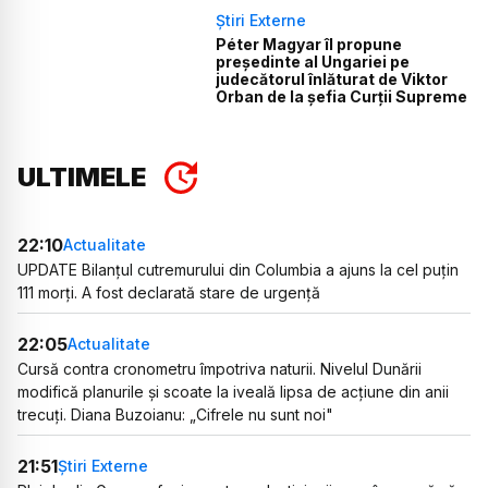
Știri Externe
Péter Magyar îl propune
președinte al Ungariei pe
judecătorul înlăturat de Viktor
Orban de la șefia Curții Supreme
ULTIMELE
22:10
Actualitate
UPDATE Bilanțul cutremurului din Columbia a ajuns la cel puțin
111 morți. A fost declarată stare de urgență
22:05
Actualitate
Cursă contra cronometru împotriva naturii. Nivelul Dunării
modifică planurile și scoate la iveală lipsa de acțiune din anii
trecuți. Diana Buzoianu: „Cifrele nu sunt noi"
21:51
Știri Externe