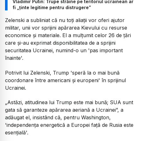
Vladimir Putin: Trupe străine pe teritoriul ucrainean ar
fi „ținte legitime pentru distrugere”
Zelenski a subliniat că nu toți aliații vor oferi ajutor
militar, unii vor sprijini apărarea Kievului cu resurse
economice și materiale. El a mulțumit celor 26 de țări
care și-au exprimat disponibilitatea de a sprijini
securitatea Ucrainei, numind-o un 'pas important
înainte'.
Potrivit lui Zelenski, Trump 'speră la o mai bună
coordonare între americani și europeni' în sprijinul
Ucrainei.
„Astăzi, atitudinea lui Trump este mai bună; SUA sunt
gata să garanteze apărarea aeriană a Ucrainei”, a
adăugat el, insistând că, pentru Washington,
'independența energetică a Europei față de Rusia este
esențială'.