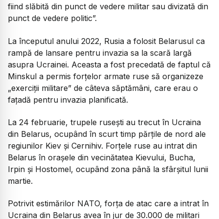
fiind slăbită din punct de vedere militar sau divizată din
punct de vedere politic”.
La începutul anului 2022, Rusia a folosit Belarusul ca
rampă de lansare pentru invazia sa la scară largă
asupra Ucrainei. Aceasta a fost precedată de faptul că
Minskul a permis forțelor armate ruse să organizeze
„exerciții militare” de câteva săptămâni, care erau o
fațadă pentru invazia planificată.
La 24 februarie, trupele rusești au trecut în Ucraina
din Belarus, ocupând în scurt timp părțile de nord ale
regiunilor Kiev și Cernihiv. Forțele ruse au intrat din
Belarus în orașele din vecinătatea Kievului, Bucha,
Irpin și Hostomel, ocupând zona până la sfârșitul lunii
martie.
Potrivit estimărilor NATO, forța de atac care a intrat în
Ucraina din Belarus avea în jur de 30.000 de militari