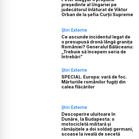
președinte al Ungariei pe
judecătorul înlăturat de Viktor
Orban de la șefia Curții Supreme
Știri Externe
Ce ascunde incidentul legat de
o presupusă dronă lângă granița
României? Generalul Bălăceanu:
„Trebuie să începem seria de
întrebări”
Știri Externe
SPECIAL. Europa: vară de foc.
Mărturiile românilor fugiți din
calea flăcărilor
Știri Externe
Descoperire uluitoare în
Dunăre, la Budapesta: o
motocicletă militară și
rămășițele a doi soldați germani,
scoase la iveală de secetă