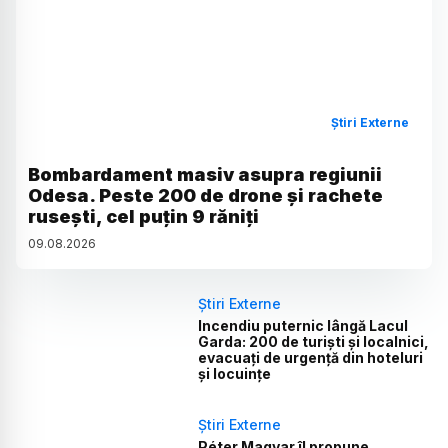
Știri Externe
Bombardament masiv asupra regiunii
Odesa. Peste 200 de drone și rachete
rusești, cel puțin 9 răniți
09
.
08
.
2026
Știri Externe
Incendiu puternic lângă Lacul
Garda: 200 de turiști și localnici,
evacuați de urgență din hoteluri
și locuințe
Știri Externe
Péter Magyar îl propune