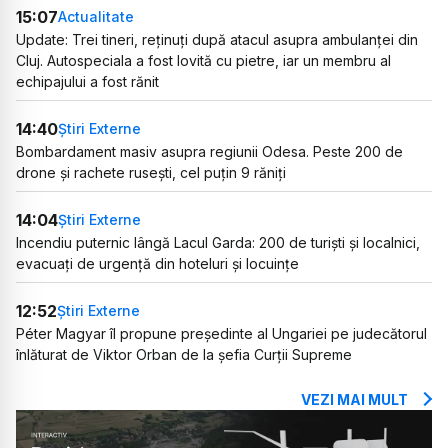
15:07
Actualitate
Update: Trei tineri, reținuți după atacul asupra ambulanței din
Cluj. Autospeciala a fost lovită cu pietre, iar un membru al
echipajului a fost rănit
14:40
Știri Externe
Bombardament masiv asupra regiunii Odesa. Peste 200 de
drone și rachete rusești, cel puțin 9 răniți
14:04
Știri Externe
Incendiu puternic lângă Lacul Garda: 200 de turiști și localnici,
evacuați de urgență din hoteluri și locuințe
12:52
Știri Externe
Péter Magyar îl propune președinte al Ungariei pe judecătorul
înlăturat de Viktor Orban de la șefia Curții Supreme
VEZI MAI MULT