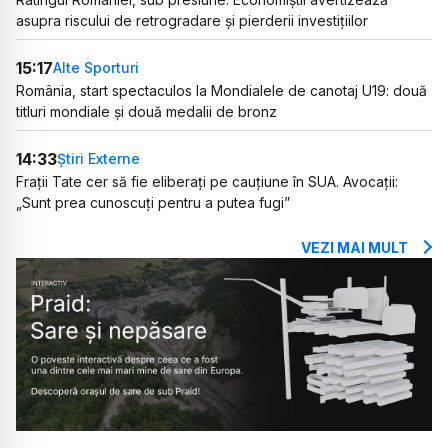
asupra riscului de retrogradare și pierderii investițiilor
15:17
Alte Sporturi
România, start spectaculos la Mondialele de canotaj U19: două
titluri mondiale și două medalii de bronz
14:33
Știri Externe
Frații Tate cer să fie eliberați pe cauțiune în SUA. Avocații:
„Sunt prea cunoscuți pentru a putea fugi”
VEZI MAI MULT