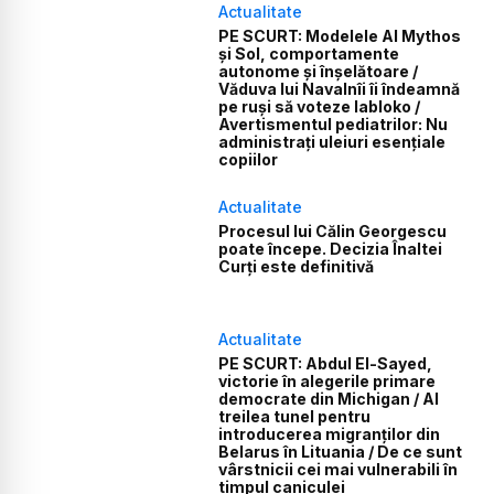
Actualitate
PE SCURT: Modelele AI Mythos
și Sol, comportamente
autonome și înșelătoare /
Văduva lui Navalnîi îi îndeamnă
pe ruși să voteze Iabloko /
Avertismentul pediatrilor: Nu
administrați uleiuri esențiale
copiilor
Actualitate
Procesul lui Călin Georgescu
poate începe. Decizia Înaltei
Curți este definitivă
Actualitate
PE SCURT: Abdul El-Sayed,
victorie în alegerile primare
democrate din Michigan / Al
treilea tunel pentru
introducerea migranților din
Belarus în Lituania / De ce sunt
vârstnicii cei mai vulnerabili în
timpul caniculei