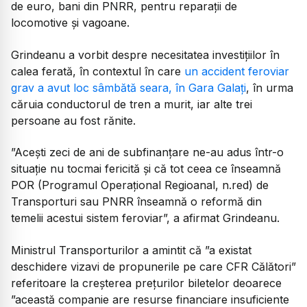
de euro, bani din PNRR, pentru reparații de
locomotive și vagoane.
Grindeanu a vorbit despre necesitatea investițiilor în
calea ferată, în contextul în care
un accident feroviar
grav a avut loc sâmbătă seara, în Gara Galați
, în urma
căruia conductorul de tren a murit, iar alte trei
persoane au fost rănite.
”Acești zeci de ani de subfinanțare ne-au adus într-o
situație nu tocmai fericită și că tot ceea ce înseamnă
POR (Programul Operațional Regioanal, n.red) de
Transporturi sau PNRR înseamnă o reformă din
temelii acestui sistem feroviar”, a afirmat Grindeanu.
Ministrul Transporturilor a amintit că ”a existat
deschidere vizavi de propunerile pe care CFR Călători”
referitoare la creșterea prețurilor biletelor deoarece
”această companie are resurse financiare insuficiente