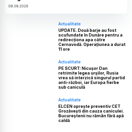
08
.
08
.
2026
Actualitate
UPDATE. Două barje au fost
scufundate în Dunăre pentru a
redirecționa apa către
Cernavodă. Operațiunea a durat
11 ore
Actualitate
PE SCURT: Nicușor Dan
retrimite legea urșilor, Rusia
vrea să interzică singurul partid
anti-război, iar Europa fierbe
sub caniculă
Actualitate
ELCEN oprește preventiv CET
Grozăvești din cauza caniculei.
Bucureștenii nu rămân fără apă
caldă