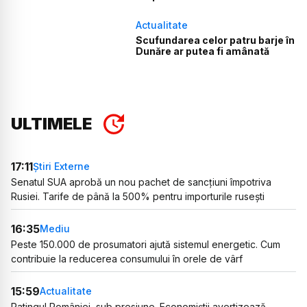
Actualitate
Scufundarea celor patru barje în
Dunăre ar putea fi amânată
ULTIMELE
17:11
Știri Externe
Senatul SUA aprobă un nou pachet de sancțiuni împotriva
Rusiei. Tarife de până la 500% pentru importurile rusești
16:35
Mediu
Peste 150.000 de prosumatori ajută sistemul energetic. Cum
contribuie la reducerea consumului în orele de vârf
15:59
Actualitate
Ratingul României, sub presiune. Economiștii avertizează