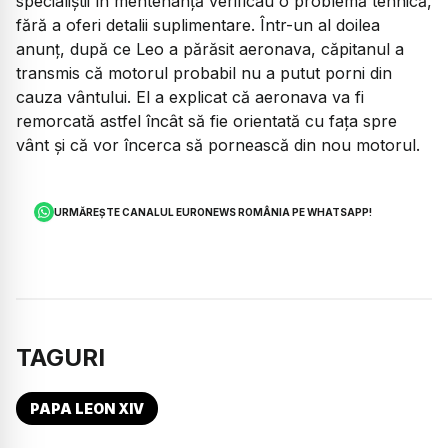
specialiștii în mentenanță verificau o problemă tehnică,
fără a oferi detalii suplimentare. Într-un al doilea
anunț, după ce Leo a părăsit aeronava, căpitanul a
transmis că motorul probabil nu a putut porni din
cauza vântului. El a explicat că aeronava va fi
remorcată astfel încât să fie orientată cu fața spre
vânt și că vor încerca să pornească din nou motorul.
URMĂREȘTE CANALUL EURONEWS ROMÂNIA PE WHATSAPP!
TAGURI
PAPA LEON XIV