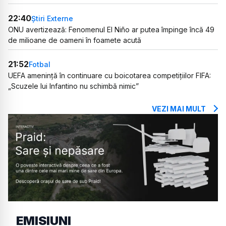
22:40
Știri Externe
ONU avertizează: Fenomenul El Niño ar putea împinge încă 49
de milioane de oameni în foamete acută
21:52
Fotbal
UEFA amenință în continuare cu boicotarea competițiilor FIFA:
„Scuzele lui Infantino nu schimbă nimic”
VEZI MAI MULT
EMISIUNI