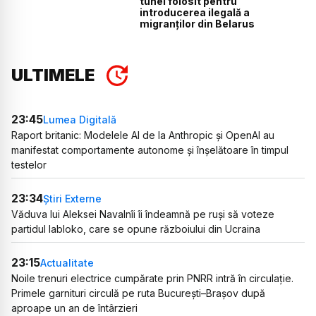
tunel folosit pentru
introducerea ilegală a
migranților din Belarus
ULTIMELE
23:45
Lumea Digitală
Raport britanic: Modelele AI de la Anthropic și OpenAI au
manifestat comportamente autonome și înșelătoare în timpul
testelor
23:34
Știri Externe
Văduva lui Aleksei Navalnîi îi îndeamnă pe ruși să voteze
partidul Iabloko, care se opune războiului din Ucraina
23:15
Actualitate
Noile trenuri electrice cumpărate prin PNRR intră în circulație.
Primele garnituri circulă pe ruta București–Brașov după
aproape un an de întârzieri