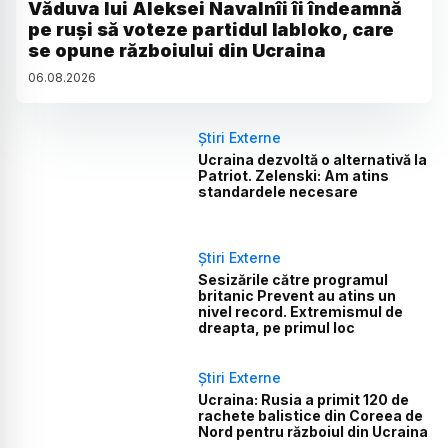
Văduva lui Aleksei Navalnîi îi îndeamnă
pe ruși să voteze partidul Iabloko, care
se opune războiului din Ucraina
06
.
08
.
2026
Știri Externe
Ucraina dezvoltă o alternativă la
Patriot. Zelenski: Am atins
standardele necesare
Știri Externe
Sesizările către programul
britanic Prevent au atins un
nivel record. Extremismul de
dreapta, pe primul loc
Știri Externe
Ucraina: Rusia a primit 120 de
rachete balistice din Coreea de
Nord pentru războiul din Ucraina