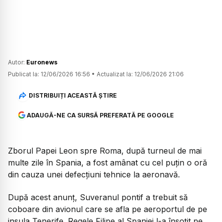
Autor:
Euronews
Publicat la:
12/06/2026 16:56
•
Actualizat la:
12/06/2026 21:06
DISTRIBUIȚI ACEASTĂ ȘTIRE
ADAUGĂ-NE CA SURSĂ PREFERATĂ PE GOOGLE
Zborul Papei Leon spre Roma, după turneul de mai
multe zile în Spania, a fost amânat cu cel puțin o oră
din cauza unei defecțiuni tehnice la aeronavă.
După acest anunț, Suveranul pontif a trebuit să
coboare din avionul care se afla pe aeroportul de pe
insula Tenerife. Regele Filipe al Spaniei l-a însoțit pe