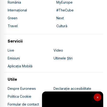
România
MyEurope
Internațional
#TheCube
Green
Next
Travel
Cultură
Servicii
Live
Video
Emisiuni
Ultimele Știri
Aplicația Mobilă
Utile
Despre Euronews
Declarație accesibilitate
Politica Cookie
Politica de confidențialitate
×
Formular de contact
Transparență în utilizarea AI