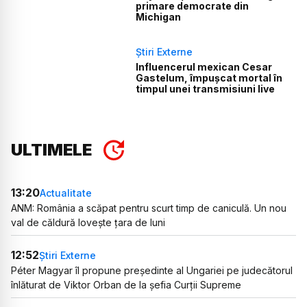
primare democrate din
Michigan
Știri Externe
Influencerul mexican Cesar
Gastelum, împușcat mortal în
timpul unei transmisiuni live
ULTIMELE
13:20
Actualitate
ANM: România a scăpat pentru scurt timp de caniculă. Un nou
val de căldură lovește țara de luni
12:52
Știri Externe
Péter Magyar îl propune președinte al Ungariei pe judecătorul
înlăturat de Viktor Orban de la șefia Curții Supreme