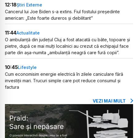
12:18
Știri Externe
Cancerul lui Joe Biden s-a extins. Fiul fostului președinte
american: „Este foarte dureros și debilitant”
11:44
Actualitate
O ambulanță din județul Cluj a fost atacată cu bâte, topoare și
pietre, după ce mai mulți localnici au crezut că echipajul face
parte din așa-numita „ambulanță neagră care fură copii”.
10:45
Lifestyle
Cum economisim energie electrică în zilele caniculare fără
investiții mari. Trucuri simple care pot reduce consumul și
factura
VEZI MAI MULT