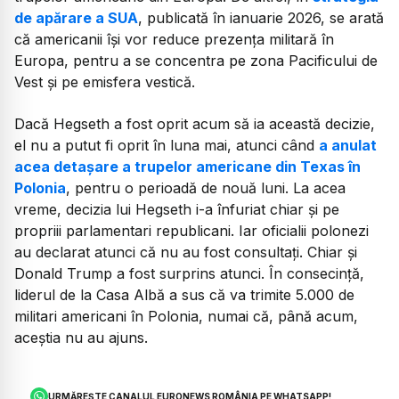
de apărare a SUA
, publicată în ianuarie 2026, se arată
că americanii își vor reduce prezența militară în
Europa, pentru a se concentra pe zona Pacificului de
Vest și pe emisfera vestică.
Dacă Hegseth a fost oprit acum să ia această decizie,
el nu a putut fi oprit în luna mai, atunci când
a anulat
acea detașare a trupelor americane din Texas în
Polonia
, pentru o perioadă de nouă luni. La acea
vreme, decizia lui Hegseth i-a înfuriat chiar și pe
propriii parlamentari republicani. Iar oficialii polonezi
au declarat atunci că nu au fost consultați. Chiar și
Donald Trump a fost surprins atunci. În consecință,
liderul de la Casa Albă a sus că va trimite 5.000 de
militari americani în Polonia, numai că, până acum,
aceștia nu au ajuns.
URMĂREȘTE CANALUL EURONEWS ROMÂNIA PE WHATSAPP!