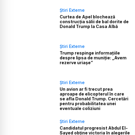
Știri Externe
Curtea de Apel blochează
construcția sălii de bal dorite de
Donald Trump la Casa Albă
Știri Externe
Trump respinge informațiile
despre lipsa de muniție: „Avem
rezerve uriașe”
Știri Externe
Un avion ar fi trecut prea
aproape de elicopterul în care
se afla Donald Trump. Cercetări
pentru probabilitatea unei
eventuale coliziuni
Știri Externe
Candidatul progresist Abdul El-
Sayed obține victoria în alegerile