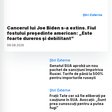
Știri Externe
Cancerul lui Joe Biden s-a extins. Fiul
fostului președinte american: „Este
foarte dureros și debilitant”
09
.
08
.
2026
Știri Externe
Senatul SUA aprobă un nou
pachet de sancțiuni împotriva
Rusiei. Tarife de până la 500%
pentru importurile rusești
Știri Externe
Frații Tate cer să fie eliberați pe
cauțiune în SUA. Avocații: „Sunt
prea cunoscuți pentru a putea
fugi”