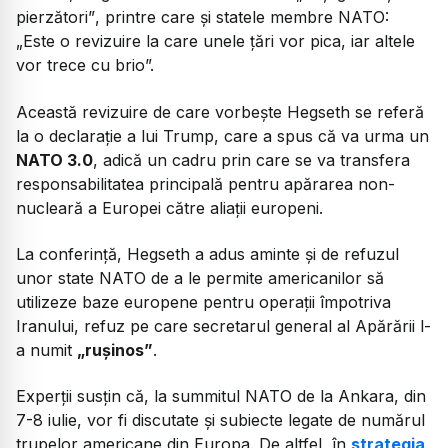
pierzători”
, printre care și statele membre NATO:
„Este o revizuire la care unele țări vor pica, iar altele
vor trece cu brio”.
Această revizuire de care vorbește Hegseth se referă
la o declarație a lui Trump, care a spus că va urma un
NATO 3.0
, adică un cadru prin care se va transfera
responsabilitatea principală pentru apărarea non-
nucleară a Europei către aliații europeni.
La conferință, Hegseth a adus aminte și de refuzul
unor state NATO de a le permite americanilor să
utilizeze baze europene pentru operații împotriva
Iranului, refuz pe care secretarul general al Apărării l-
a numit
„rușinos”
.
Experții susțin că, la summitul NATO de la Ankara, din
7-8 iulie, vor fi discutate și subiecte legate de numărul
trupelor americane din Europa. De altfel, în
strategia