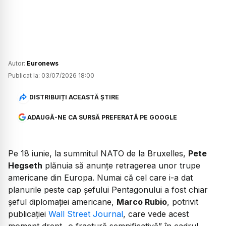
Autor:
Euronews
Publicat la:
03/07/2026 18:00
DISTRIBUIȚI ACEASTĂ ȘTIRE
ADAUGĂ-NE CA SURSĂ PREFERATĂ PE GOOGLE
Pe 18 iunie, la summitul NATO de la Bruxelles,
Pete
Hegseth
plănuia să anunțe retragerea unor trupe
americane din Europa. Numai că cel care i-a dat
planurile peste cap șefului Pentagonului a fost chiar
șeful diplomației americane,
Marco Rubio
, potrivit
publicației
Wall Street Journal
, care vede acest
moment drept
„o fractură semnificativă”
în cadrul