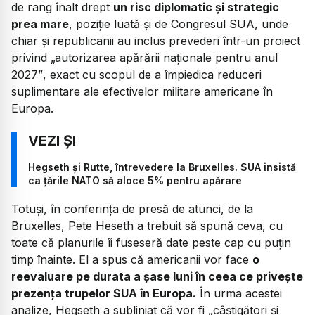
de rang înalt drept
un risc diplomatic și strategic
prea mare
, poziție luată și de Congresul SUA, unde
chiar și republicanii au inclus prevederi într-un proiect
privind
„autorizarea apărării naționale pentru anul
2027”
, exact cu scopul de a împiedica reduceri
suplimentare ale efectivelor militare americane în
Europa.
Hegseth și Rutte, întrevedere la Bruxelles. SUA insistă
ca țările NATO să aloce 5% pentru apărare
Totuși, în conferința de presă de atunci, de la
Bruxelles, Pete Heseth a trebuit să spună ceva, cu
toate că planurile îi fuseseră date peste cap cu puțin
timp înainte. El a spus că americanii vor face
o
reevaluare pe durata a șase luni în ceea ce privește
prezența trupelor SUA în Europa.
În urma acestei
analize, Hegseth a subliniat că vor fi
„câștigători și