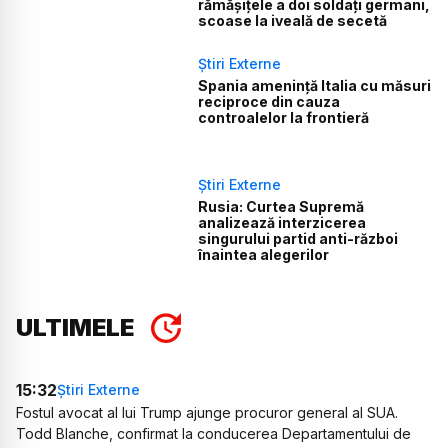
rămășițele a doi soldați germani,
scoase la iveală de secetă
Știri Externe
Spania amenință Italia cu măsuri
reciproce din cauza
controalelor la frontieră
Știri Externe
Rusia: Curtea Supremă
analizează interzicerea
singurului partid anti-război
înaintea alegerilor
ULTIMELE
15:32
Știri Externe
Fostul avocat al lui Trump ajunge procuror general al SUA.
Todd Blanche, confirmat la conducerea Departamentului de