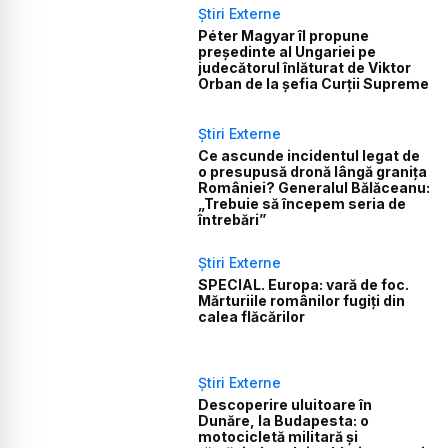
Știri Externe
Péter Magyar îl propune
președinte al Ungariei pe
judecătorul înlăturat de Viktor
Orban de la șefia Curții Supreme
Știri Externe
Ce ascunde incidentul legat de
o presupusă dronă lângă granița
României? Generalul Bălăceanu:
„Trebuie să începem seria de
întrebări”
Știri Externe
SPECIAL. Europa: vară de foc.
Mărturiile românilor fugiți din
calea flăcărilor
Știri Externe
Descoperire uluitoare în
Dunăre, la Budapesta: o
motocicletă militară și