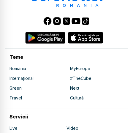
Teme
România
MyEurope
Internațional
#TheCube
Green
Next
Travel
Cultură
Servicii
Live
Video