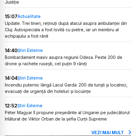
Justiție
15:07
Actualitate
Update: Trei tineri, reținuți după atacul asupra ambulanței din
Cluj. Autospeciala a fost lovită cu pietre, iar un membru al
echipajului a fost rănit
14:40
Știri Externe
Bombardament masiv asupra regiunii Odesa. Peste 200 de
drone și rachete rusești, cel puțin 9 răniți
14:04
Știri Externe
Incendiu puternic lângă Lacul Garda: 200 de turiști și localnici,
evacuați de urgență din hoteluri și locuințe
12:52
Știri Externe
Péter Magyar îl propune președinte al Ungariei pe judecătorul
înlăturat de Viktor Orban de la șefia Curții Supreme
VEZI MAI MULT