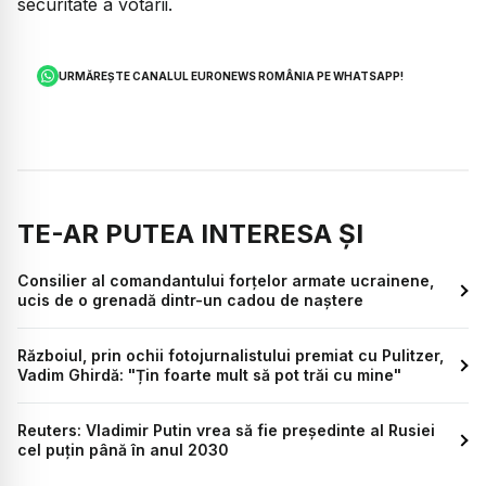
securitate a votării.
URMĂREȘTE CANALUL EURONEWS ROMÂNIA PE WHATSAPP!
TE-AR PUTEA INTERESA ȘI
Consilier al comandantului forțelor armate ucrainene,
ucis de o grenadă dintr-un cadou de naștere
Războiul, prin ochii fotojurnalistului premiat cu Pulitzer,
Vadim Ghirdă: "Țin foarte mult să pot trăi cu mine"
Reuters: Vladimir Putin vrea să fie președinte al Rusiei
cel puțin până în anul 2030