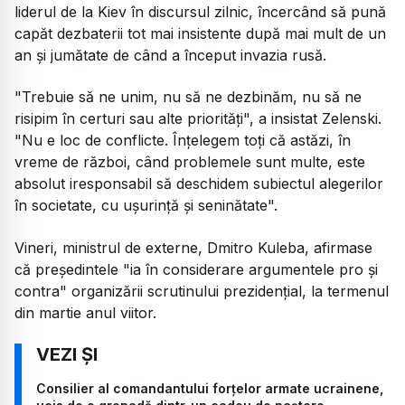
liderul de la Kiev în discursul zilnic, încercând să pună
capăt dezbaterii tot mai insistente după mai mult de un
an şi jumătate de când a început invazia rusă.
"Trebuie să ne unim, nu să ne dezbinăm, nu să ne
risipim în certuri sau alte priorităţi", a insistat Zelenski.
"Nu e loc de conflicte. Înţelegem toţi că astăzi, în
vreme de război, când problemele sunt multe, este
absolut iresponsabil să deschidem subiectul alegerilor
în societate, cu uşurinţă şi seninătate".
Vineri, ministrul de externe, Dmitro Kuleba, afirmase
că preşedintele "ia în considerare argumentele pro şi
contra" organizării scrutinului prezidenţial, la termenul
din martie anul viitor.
Consilier al comandantului forțelor armate ucrainene,