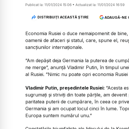
Publicat la:
11/01/2024 15:06
•
Actualizat la:
11/01/2024 16:59
DISTRIBUIȚI ACEASTĂ ȘTIRE
ADAUGĂ-NE 
Economia Rusiei o duce nemaipomenit de bine, su
oamenii de afaceri și statul, care, spune el, r
sancțiunilor internaționale.
”Am depășit deja Germania la puterea de cumpăr
ne merge”, anunță Vladimir Putin, în timpul unei
al Rusiei. ”Nimic nu poate opri economia Rusiei di
Vladimir Putin, președintele Rusiei:
”Acesta es
sugrumați și striviți din toate părțile, am deven
paritatea puterii de cumpărare, în ceea ce priv
Germania și am ocupat locul cinci în lume. Topu
Europa suntem numărul unu.”
Constatările triumfaliste ale liderului de la Krem