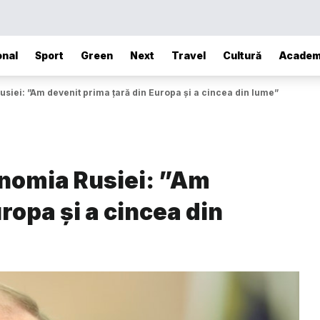
onal
Sport
Green
Next
Travel
Cultură
Academ
siei: ”Am devenit prima țară din Europa şi a cincea din lume”
onomia Rusiei: ”Am
ropa şi a cincea din