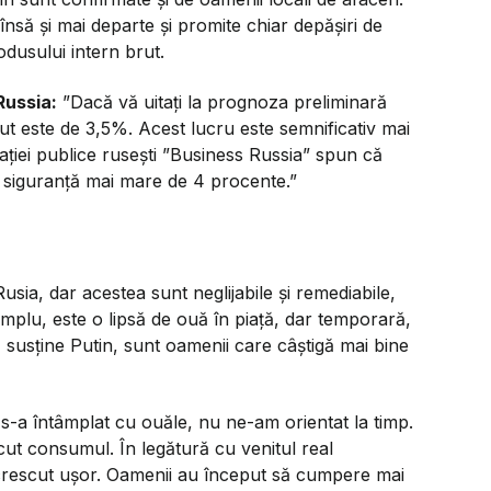
nsă și mai departe și promite chiar depășiri de
odusului intern brut.
Russia:
”Dacă vă uitați la prognoza preliminară
ut este de 3,5%. Acest lucru este semnificativ mai
ației publice rusești ”Business Russia” spun că
cu siguranță mai mare de 4 procente.”
sia, dar acestea sunt neglijabile și remediabile,
emplu, este o lipsă de ouă în piață, dar temporară,
, susține Putin, sunt oamenii care câștigă mai bine
 s-a întâmplat cu ouăle, nu ne-am orientat la timp.
ut consumul. În legătură cu venitul real
au crescut ușor. Oamenii au început să cumpere mai