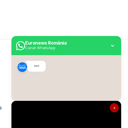
Euronews România
Canal WhatsApp
Utile
Despre Euronews
Declarație accesibilitate
Politica Cookie
Politica de confidențialitate
×
ă
Formular de contact
Transparență în utilizarea AI
Gestionați preferințele