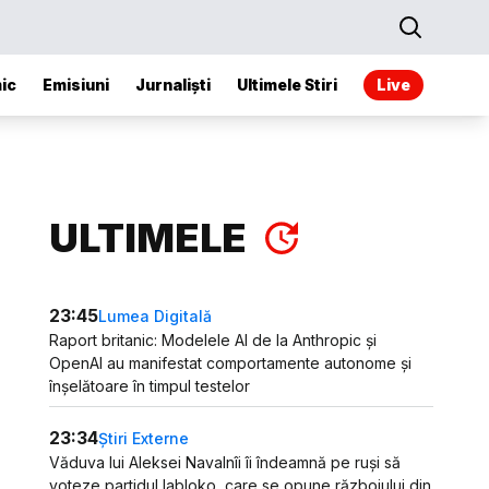
ic
Emisiuni
Jurnaliști
Ultimele Stiri
Live
ULTIMELE
23:45
Lumea Digitală
Raport britanic: Modelele AI de la Anthropic și
OpenAI au manifestat comportamente autonome și
înșelătoare în timpul testelor
23:34
Știri Externe
Văduva lui Aleksei Navalnîi îi îndeamnă pe ruși să
voteze partidul Iabloko, care se opune războiului din