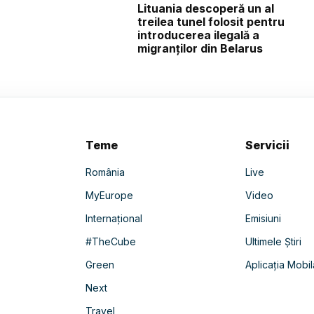
Lituania descoperă un al
treilea tunel folosit pentru
introducerea ilegală a
migranților din Belarus
Teme
Servicii
România
Live
MyEurope
Video
Internațional
Emisiuni
#TheCube
Ultimele Știri
Green
Aplicația Mobil
Next
Travel