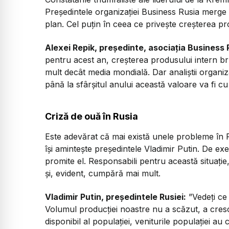
Președintele organizației Business Rusia merge î
plan. Cel puțin în ceea ce privește creșterea pr
Alexei Repik, președinte, asociația Business 
pentru acest an, creșterea produsului intern br
mult decât media mondială. Dar analiștii organiz
până la sfârșitul anului această valoare va fi 
Criză de ouă în Rusia
Este adevărat că mai există unele probleme în Ru
își amintește președintele Vladimir Putin. De ex
promite el. Responsabili pentru această situație
și, evident, cumpără mai mult.
Vladimir Putin, președintele Rusiei:
”Vedeți ce
Volumul producției noastre nu a scăzut, a cresc
disponibil al populației, veniturile populației 