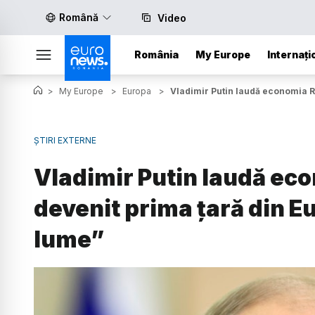
Română
Video
România
My Europe
Internați
>
My Europe
>
Europa
>
Vladimir Putin laudă economia Ru
ȘTIRI EXTERNE
Vladimir Putin laudă ec
devenit prima țară din Eu
lume”