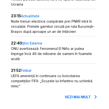
Ucraina
23:15
Actualitate
Noile trenuri electrice cumpărate prin PNRR intră în
circulație. Primele garnituri circulă pe ruta București–
Brașov după aproape un an de întârzieri
22:40
Știri Externe
ONU avertizează: Fenomenul El Niño ar putea
împinge încă 49 de milioane de oameni în foamete
acută
21:52
Fotbal
UEFA amenință în continuare cu boicotarea
competițiilor FIFA: „Scuzele lui Infantino nu schimbă
nimic”
VEZI MAI MULT