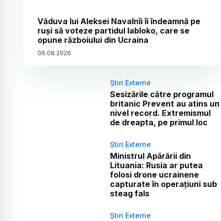
Văduva lui Aleksei Navalnîi îi îndeamnă pe
ruși să voteze partidul Iabloko, care se
opune războiului din Ucraina
06
.
08
.
2026
Știri Externe
Sesizările către programul
britanic Prevent au atins un
nivel record. Extremismul
de dreapta, pe primul loc
Știri Externe
Ministrul Apărării din
Lituania: Rusia ar putea
folosi drone ucrainene
capturate în operațiuni sub
steag fals
Știri Externe