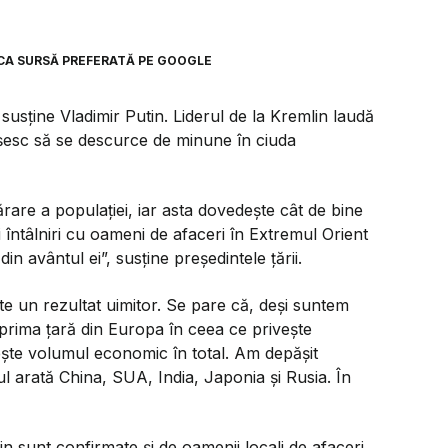
CA SURSĂ PREFERATĂ PE GOOGLE
sține Vladimir Putin. Liderul de la Kremlin laudă
eușesc să se descurce de minune în ciuda
are a populației, iar asta dovedește cât de bine
 întâlniri cu oameni de afaceri în Extremul Orient
n avântul ei”, susține președintele țării.
te un rezultat uimitor. Se pare că, deși suntem
it prima țară din Europa în ceea ce privește
ește volumul economic în total. Am depășit
l arată China, SUA, India, Japonia și Rusia. În
lin sunt confirmate și de oamenii locali de afaceri.