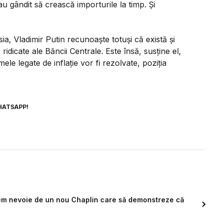
au gândit să crească importurile la timp. Și
a, Vladimir Putin recunoaște totuși că există și
dicate ale Băncii Centrale. Este însă, susține el,
e legate de inflație vor fi rezolvate, poziția
HATSAPP!
Avem nevoie de un nou Chaplin care să demonstreze că