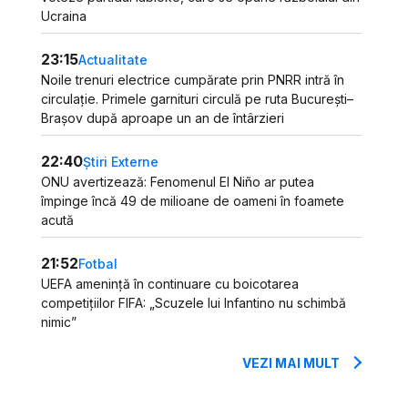
Ucraina
23:15
Actualitate
Noile trenuri electrice cumpărate prin PNRR intră în
circulație. Primele garnituri circulă pe ruta București–
Brașov după aproape un an de întârzieri
22:40
Știri Externe
ONU avertizează: Fenomenul El Niño ar putea
împinge încă 49 de milioane de oameni în foamete
acută
21:52
Fotbal
UEFA amenință în continuare cu boicotarea
competițiilor FIFA: „Scuzele lui Infantino nu schimbă
nimic”
VEZI MAI MULT