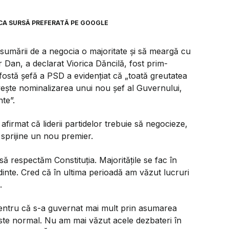
CA SURSĂ PREFERATĂ PE GOOGLE
asumării de a negocia o majoritate și să meargă cu
Dan, a declarat Viorica Dăncilă, fost prim-
stă șefă a PSD a evidențiat că „toată greutatea
vește nominalizarea unui nou șef al Guvernului,
te”.
firmat că liderii partidelor trebuie să negocieze,
 sprijine un nou premier.
să respectăm Constituția. Majoritățile se fac în
nte. Cred că în ultima perioadă am văzut lucruri
.
 pentru că s-a guvernat mai mult prin asumarea
ste normal. Nu am mai văzut acele dezbateri în