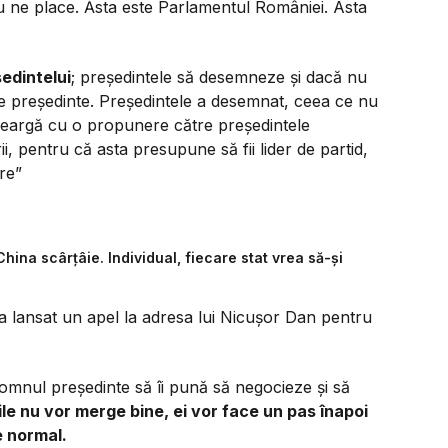
u ne place. Ăsta este Parlamentul României. Asta
edintelui
; președintele să desemneze și dacă nu
 pe președinte. Președintele a desemnat, ceea ce nu
ă meargă cu o propunere către președintele
i, pentru că asta presupune să fii lider de partid,
ere”
hina scârțâie. Individual, fiecare stat vrea să-și
a lansat un apel la adresa lui Nicușor Dan pentru
omnul președinte să îi pună să negocieze și să
le nu vor merge bine, ei vor face un pas înapoi
e normal.