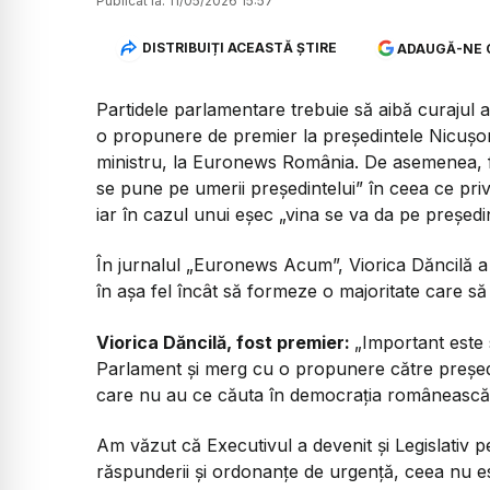
Publicat la:
11/05/2026 15:57
DISTRIBUIȚI ACEASTĂ ȘTIRE
ADAUGĂ-NE 
Partidele parlamentare trebuie să aibă curajul 
o propunere de premier la președintele Nicușor 
ministru, la Euronews România. De asemenea, fo
se pune pe umerii președintelui” în ceea ce pri
iar în cazul unui eșec „vina se va da pe președin
În jurnalul „Euronews Acum”, Viorica Dăncilă a a
în așa fel încât să formeze o majoritate care să
Viorica Dăncilă, fost premier:
„Important este 
Parlament și merg cu o propunere către președi
care nu au ce căuta în democrația românească
Am văzut că Executivul a devenit și Legislativ
răspunderii și ordonanțe de urgență, ceea nu e