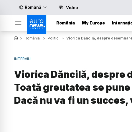
Română
Video
România
My Europe
Internați
>
România
>
Politic
>
Viorica Dăncilă, despre desemnarea
INTERVIU
Viorica Dăncilă, despre
Toată greutatea se pune 
Dacă nu va fi un succes, 