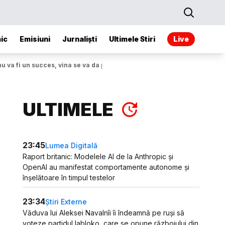
ic
Emisiuni
Jurnaliști
Ultimele Stiri
Live
 va fi un succes, vina se va da pe el
ULTIMELE
23:45
Lumea Digitală
Raport britanic: Modelele AI de la Anthropic și
OpenAI au manifestat comportamente autonome și
înșelătoare în timpul testelor
23:34
Știri Externe
Văduva lui Aleksei Navalnîi îi îndeamnă pe ruși să
voteze partidul Iabloko, care se opune războiului din