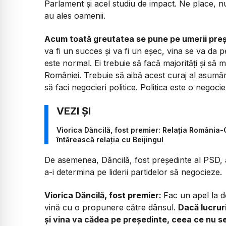
Parlament și acel studiu de impact. Ne place, n
au ales oamenii.
Acum toată greutatea se pune pe umerii preș
va fi un succes și va fi un eșec, vina se va da
este normal. Ei trebuie să facă majorități și s
României. Trebuie să aibă acest curaj al asumări
să faci negocieri politice. Politica este o negoci
Viorica Dăncilă, fost premier: Relația România-C
întărească relația cu Beijingul
De asemenea, Dăncilă, fost președinte al PSD, 
a-i determina pe liderii partidelor să negocieze.
Viorica Dăncilă, fost premier:
Fac un apel la d
vină cu o propunere către dânsul.
Dacă lucruri
și vina va cădea pe președinte, ceea ce nu s