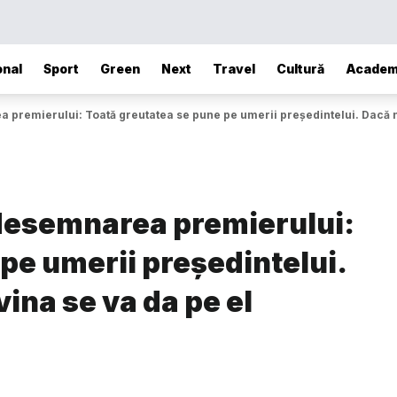
onal
Sport
Green
Next
Travel
Cultură
Academ
 premierului: Toată greutatea se pune pe umerii președintelui. Dacă nu
 desemnarea premierului:
pe umerii președintelui.
vina se va da pe el