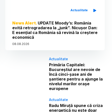
Actualitate
News Alert.
UPDATE Moody’s: România
evită retrogradarea la „junk”. Nicușor Dan:
E esențial ca România să revină la creștere
economică
08
.
08
.
2026
Actualitate
Primăria Capitalei:
Bucureștiul are nevoie de
încă cinci-șase ani de
șantiere pentru a ajunge la
nivelul marilor orașe
europene
Actualitate
Radu Miruță spune că criza
energetică nu este doar