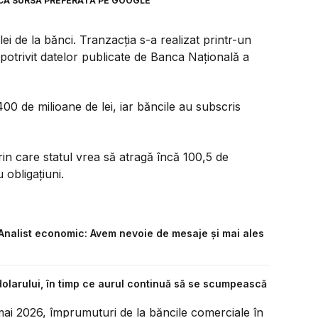
CA SURSĂ PREFERATĂ PE GOOGLE
i de la bănci. Tranzacția s-a realizat printr-un
potrivit datelor publicate de Banca Națională a
400 de milioane de lei, iar băncile au subscris
rin care statul vrea să atragă încă 100,5 de
 obligațiuni.
 Analist economic: Avem nevoie de mesaje și mai ales
 dolarului, în timp ce aurul continuă să se scumpească
 mai 2026, împrumuturi de la băncile comerciale în