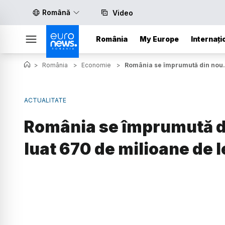
Română
Video
România
My Europe
Internați
>
România
>
Economie
>
România se împrumută din nou. Ț
ACTUALITATE
România se împrumută di
luat 670 de milioane de l