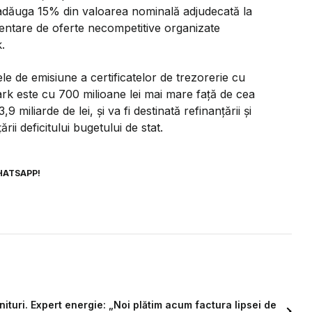
e adăuga 15% din valoarea nominală adjudecată la
limentare de oferte necompetitive organizate
.
e de emisiune a certificatelor de trezorerie cu
mark este cu 700 milioane lei mai mare față de cea
 miliarde de lei, și va fi destinată refinanțării și
rii deficitului bugetului de stat.
HATSAPP!
turi. Expert energie: „Noi plătim acum factura lipsei de