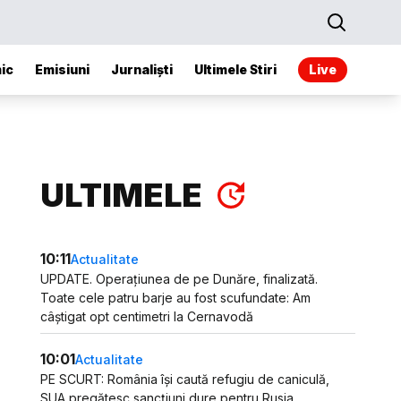
ic
Emisiuni
Jurnaliști
Ultimele Stiri
Live
ULTIMELE
10:11
Actualitate
UPDATE. Operațiunea de pe Dunăre, finalizată.
Toate cele patru barje au fost scufundate: Am
câștigat opt centimetri la Cernavodă
10:01
Actualitate
PE SCURT: România își caută refugiu de caniculă,
SUA pregătesc sancțiuni dure pentru Rusia,