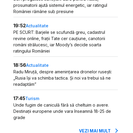
prosumatorii ajută sistemul energetic, iar ratingul
României rămâne sub presiune
19:52
Actualitate
PE SCURT: Barjele se scufundă greu, cadastrul
revine online, frații Tate cer cauțiune, canotorii
români strălucesc, iar Moody’s decide soarta
ratingului României
18:56
Actualitate
Radu Miruță, despre amenințarea dronelor rusești:
„Rusia își va schimba tactica. Și noi va trebui să ne
readaptăm”
17:45
Turism
Unde fugim de caniculă fără să cheltuim o avere.
Destinații europene unde vara înseamnă 18-25 de
grade
VEZI MAI MULT