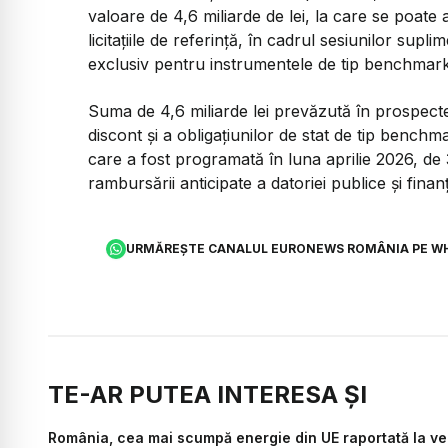
valoare de 4,6 miliarde de lei, la care se poat
licitațiile de referință, în cadrul sesiunilor sup
exclusiv pentru instrumentele de tip benchmark
Suma de 4,6 miliarde lei prevăzută în prospectel
discont și a obligațiunilor de stat de tip bench
care a fost programată în luna aprilie 2026, de 3,9
rambursării anticipate a datoriei publice și finanță
URMĂREȘTE CANALUL EURONEWS ROMÂNIA PE W
TE-AR PUTEA INTERESA ȘI
România, cea mai scumpă energie din UE raportată la veni