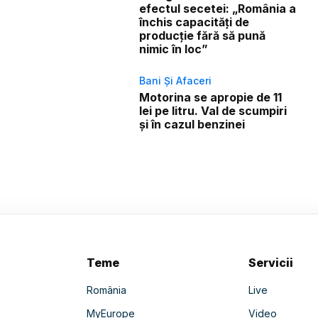
efectul secetei: „România a
închis capacități de
producție fără să pună
nimic în loc”
Bani Și Afaceri
Motorina se apropie de 11
lei pe litru. Val de scumpiri
și în cazul benzinei
Teme
Servicii
România
Live
MyEurope
Video