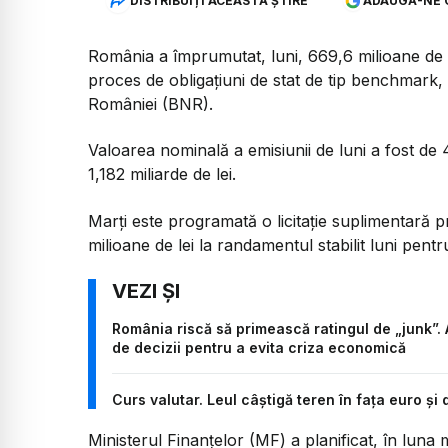
DISTRIBUIȚI ACEASTĂ ȘTIRE
ADAUGĂ-NE 
România a împrumutat, luni, 669,6 milioane de le
proces de obligațiuni de stat de tip benchmark, 
României (BNR).
Valoarea nominală a emisiunii de luni a fost de 
1,182 miliarde de lei.
Marți este programată o licitație suplimentară p
milioane de lei la randamentul stabilit luni pentru
România riscă să primească ratingul de „junk”.
de decizii pentru a evita criza economică
Curs valutar. Leul câștigă teren în fața euro și
Ministerul Finanțelor (MF) a planificat, în luna